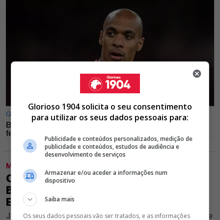
Glorioso 1904 solicita o seu consentimento
para utilizar os seus dados pessoais para:
Publicidade e conteúdos personalizados, medição de
publicidade e conteúdos, estudos de audiência e
desenvolvimento de serviços
MODALIDADES
Armazenar e/ou aceder a informações num
CONFIRMADO! GUARDA-REDES DO
dispositivo
BENFICA TEM AS VOLTAS TROCADAS
Saiba mais
E CONTINUA NA LUZ
Jogador esteve envolvido em rumores de saída durante
Os seus dados pessoais vão ser tratados, e as informações