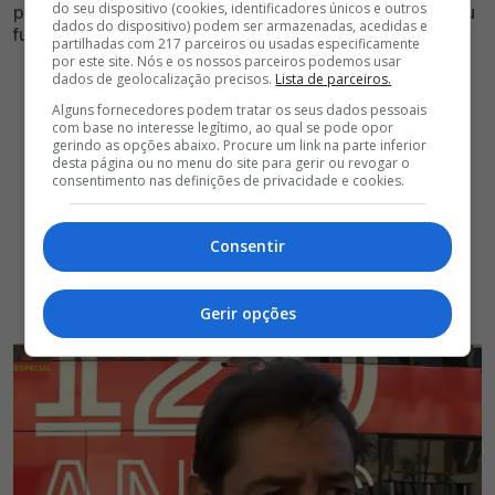
do seu dispositivo (cookies, identificadores únicos e outros
parte do mercado, mas situação tem reviravolta e o seu
dados do dispositivo) podem ser armazenadas, acedidas e
futuro será de águia ao peito
partilhadas com 217 parceiros ou usadas especificamente
por este site. Nós e os nossos parceiros podemos usar
dados de geolocalização precisos.
Lista de parceiros.
Alguns fornecedores podem tratar os seus dados pessoais
com base no interesse legítimo, ao qual se pode opor
gerindo as opções abaixo. Procure um link na parte inferior
desta página ou no menu do site para gerir ou revogar o
consentimento nas definições de privacidade e cookies.
Consentir
Gerir opções