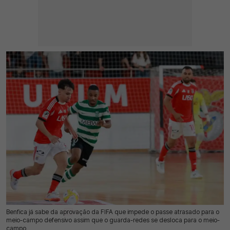
Benfica já sabe da aprovação da FIFA que impede o passe atrasado para o
31 Jul 2026 | 12:39 |
0
meio-campo defensivo assim que o guarda-redes se desloca para o meio-
campo