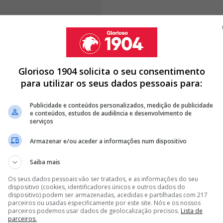
pelo
Glorioso 1904
junto de fonte próxima do
Glorioso 1904 solicita o seu consentimento
apenas 19 anos,
deve continuar de águia ao peito
para utilizar os seus dados pessoais para:
o nosso jornal adiantou em momento oportuno
, Viti
a presente temporada, mas a lesão grave de Pau
Publicidade e conteúdos personalizados, medição de publicidade
e conteúdos, estudos de audiência e desenvolvimento de
serviços
Armazenar e/ou aceder a informações num dispositivo
Saiba mais
PIACOS INTERESSADO EM COMPRAR EXTREMO DO BENFICA
Os seus dados pessoais vão ser tratados, e as informações do seu
 ICARDI A CAMINHO DO BENFICA? SAIBA O QUE QUEREM AS
dispositivo (cookies, identificadores únicos e outros dados do
dispositivo) podem ser armazenadas, acedidas e partilhadas com 217
parceiros ou usadas especificamente por este site. Nós e os nossos
M NICOLAU AVALIA PÉROLA DO BENFICA: "VALE MAIS DO QUE
parceiros podemos usar dados de geolocalização precisos.
Lista de
parceiros.