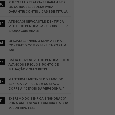
RUI COSTA PREPARA-SE PARA ABRIR 
30
OS CORDÕES À BOLSA PARA 
GARANTIR CONTINUIDADE DE TITULAR 
NO BENFICA
ATENÇÃO! NEWCASTLE IDENTIFICA 
44
MÉDIO DO BENFICA PARA SUBSTITUIR 
BRUNO GUIMARÃES
OFICIAL! BERNARDO SILVA ASSINA 
04
CONTRATO COM O BENFICA POR UM 
ANO
SAÍDA DE IVANOVIC DO BENFICA SOFRE 
27
AVANÇOS E RECUOS: PONTO DE 
SITUAÇÃO COM O BETIS
MANTEIGAS METE-SE DO LADO DO 
47
BENFICA E ATIRA-SE A GUSTAVO 
CORREIA: "DEPOIS DA VERGONHA…"
EXTREMO DO BENFICA É 'IGNORADO' 
11
POR MARCO SILVA E TURQUIA É A SUA 
MAIOR HIPÓTESE