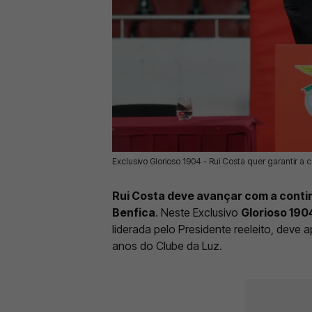
Exclusivo Glorioso 1904 - Rui Costa quer garantir a 
13 Nov 2025 | 03:00 |
0
Rui Costa deve avançar com a contin
Benfica
. Neste Exclusivo
Glorioso 190
liderada pelo Presidente reeleito, dev
anos do Clube da Luz.