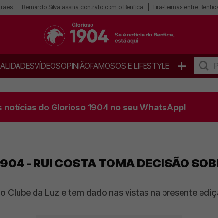
arães
Bernardo Silva assina contrato com o Benfica
Tira-teimas entre Benfica
+
ALIDADES
VÍDEOS
OPINIÃO
FAMOSOS E LIFESTYLE
s notícias do Glorioso 1904 no seu WhatsApp!
904 - RUI COSTA TOMA DECISÃO SO
do Clube da Luz e tem dado nas vistas na presente ed