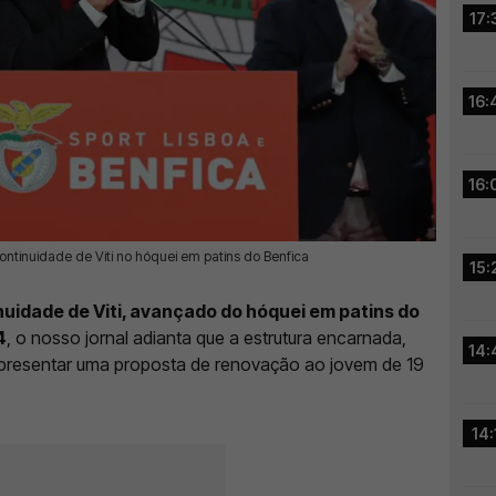
17:
16:
16:
continuidade de Viti no hóquei em patins do Benfica
15:
uidade de Viti, avançado do hóquei em patins do
4
, o nosso jornal adianta que a estrutura encarnada,
14:
e apresentar uma proposta de renovação ao jovem de 19
14: