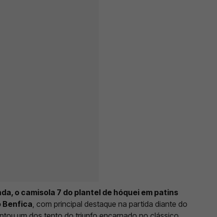
a, o camisola 7 do plantel de hóquei em patins
o Benfica
, com principal destaque na partida diante do
ontou um dos tento do triunfo encarnado no clássico