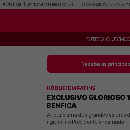
#ÉNotícia
Benfica vence Hearts por 6-1
Ríos pode substituir Bruno Guim
FUTEBOL
CLUBE
MOD
Receba as principai
HÓQUEI EM PATINS
EXCLUSIVO GLORIOSO 1
BENFICA
Atleta é uma dos grandes valores 
agrada ao Presidente encarnado