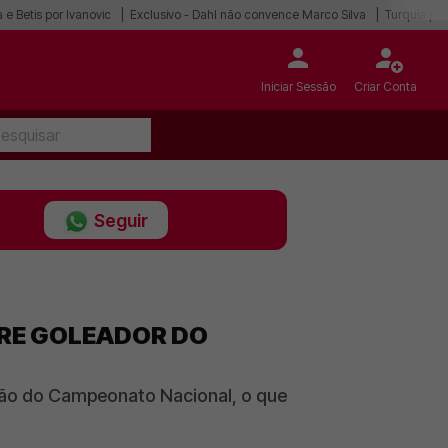
 e Betis por Ivanovic
Exclusivo - Dahl não convence Marco Silva
Turquia po
Iniciar Sessão
Criar Conta
Seguir
BRE GOLEADOR DO
ição do Campeonato Nacional, o que