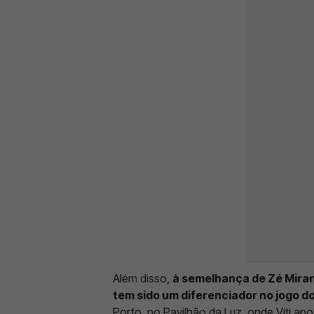
Além disso,
à semelhança de Zé Mirand
tem sido um diferenciador no jogo d
Porto, no Pavilhão da Luz, onde Viti ap