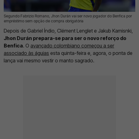
Segundo Fabrizio Romano, Jhon Durán vai ser novo jogador do Benfica por
17 Jul 2026 | 17:03 |
0
empréstimo sem opção de compra obrigatória
Depois de Gabriel Índio, Clément Lenglet e Jakub Kamisnki,
Jhon Durán prepara-se para ser o novo reforço do
Benfica
. O
avançado colombiano começou a ser
associado às águias
esta quinta-feira e, agora, o ponta de
lança vai mesmo vestir o manto sagrado.