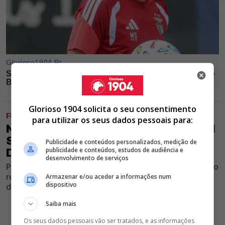
Glorioso 1904 solicita o seu consentimento
FUTEBOL
para utilizar os seus dados pessoais para:
NEGÓCIO FECHADO! JHON DURÁN VAI
SER DO BENFICA; CONFIRA OS
Publicidade e conteúdos personalizados, medição de
publicidade e conteúdos, estudos de audiência e
DETALHES
desenvolvimento de serviços
Ponta de lança do Al Nassr prepara-se para ser o quarto
reforço do Clube vermelho e branco para a temporada
Armazenar e/ou aceder a informações num
dispositivo
desportiva 2026/27
Saiba mais
Os seus dados pessoais vão ser tratados, e as informações