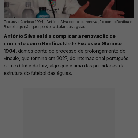
Exclusivo Glorioso 1904 - António Silva complica renovação com o Benfica e
28 Ago 2025 | 19:15 |
0
Bruno Lage não quer perder o titular das águias
António Silva está a complicar a renovação de
contrato com o Benfica.
Neste
Exclusivo Glorioso
1904
, damos conta do processo de prolongamento do
vínculo, que termina em 2027, do internacional português
com o Clube da Luz, algo que é uma das prioridades da
estrutura do futebol das águias.