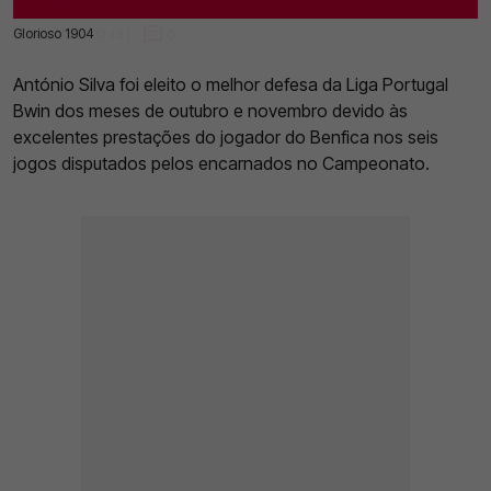
Glorioso 1904
13 Dez 2022 | 10:43 |
0
António Silva foi eleito o melhor defesa da Liga Portugal
Bwin dos meses de outubro e novembro devido às
excelentes prestações do jogador do Benfica nos seis
jogos disputados pelos encarnados no Campeonato.