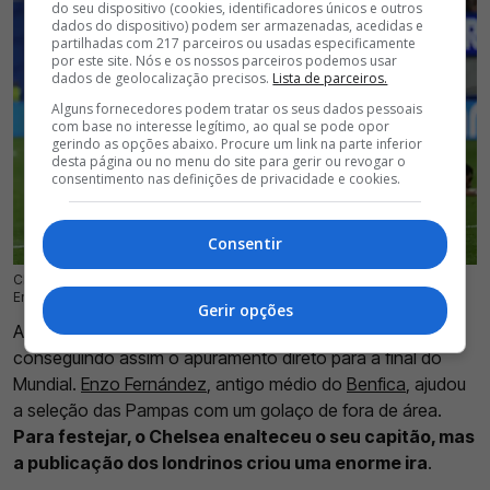
do seu dispositivo (cookies, identificadores únicos e outros
dados do dispositivo) podem ser armazenadas, acedidas e
partilhadas com 217 parceiros ou usadas especificamente
por este site. Nós e os nossos parceiros podemos usar
dados de geolocalização precisos.
Lista de parceiros.
Alguns fornecedores podem tratar os seus dados pessoais
com base no interesse legítimo, ao qual se pode opor
gerindo as opções abaixo. Procure um link na parte inferior
desta página ou no menu do site para gerir ou revogar o
consentimento nas definições de privacidade e cookies.
Consentir
Chelsea gerou revolta entre os adeptos ingleses após destacar golo de
16 Jul 2026 | 16:56 |
0
Enzo Fernández, que ajudou a Argentina a eliminar a Inglaterra
Gerir opções
A Argentina venceu esta quarta-feira a Inglaterra por 2-1,
conseguindo assim o apuramento direto para a final do
Mundial.
Enzo Fernández
, antigo médio do
Benfica
, ajudou
a seleção das Pampas com um golaço de fora de área.
Para festejar, o Chelsea enalteceu o seu capitão, mas
a publicação dos londrinos criou uma enorme ira
.