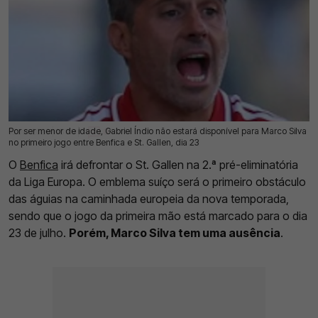
Por ser menor de idade, Gabriel Índio não estará disponível para Marco Silva
16 Jul 2026 | 15:38 |
0
no primeiro jogo entre Benfica e St. Gallen, dia 23
O
Benfica
irá defrontar o St. Gallen na 2.ª pré-eliminatória
da Liga Europa. O emblema suíço será o primeiro obstáculo
das águias na caminhada europeia da nova temporada,
sendo que o jogo da primeira mão está marcado para o dia
23 de julho.
Porém, Marco Silva tem uma ausência
.