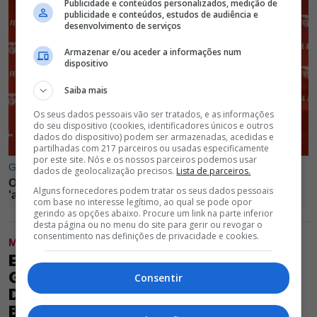
Publicidade e conteúdos personalizados, medição de
publicidade e conteúdos, estudos de audiência e
desenvolvimento de serviços
Armazenar e/ou aceder a informações num
dispositivo
Saiba mais
Os seus dados pessoais vão ser tratados, e as informações
do seu dispositivo (cookies, identificadores únicos e outros
dados do dispositivo) podem ser armazenadas, acedidas e
partilhadas com 217 parceiros ou usadas especificamente
por este site. Nós e os nossos parceiros podemos usar
dados de geolocalização precisos.
Lista de parceiros.
Alguns fornecedores podem tratar os seus dados pessoais
com base no interesse legítimo, ao qual se pode opor
gerindo as opções abaixo. Procure um link na parte inferior
desta página ou no menu do site para gerir ou revogar o
consentimento nas definições de privacidade e cookies.
MODALIDADES
EXCLUSIVO GLORIOSO 1904 -
GOLEADOR DO BARCELONA FOI
Consentir
DISPENSADO E ESTÁ LIVRE, MAS
BENFICA NÃO O QUER