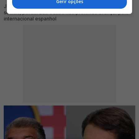
Gerir opções
Jogador foi associado ao Clube encarnado nas redes
sociais, porém Edu Castro não pretende avançar pelo
internacional espanhol