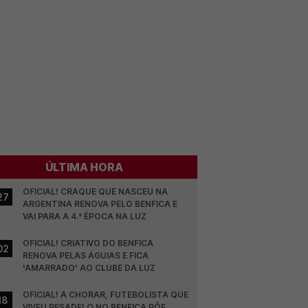
ÚLTIMA HORA
OFICIAL! CRAQUE QUE NASCEU NA 
27
ARGENTINA RENOVA PELO BENFICA E 
VAI PARA A 4.ª ÉPOCA NA LUZ
OFICIAL! CRIATIVO DO BENFICA 
02
RENOVA PELAS ÁGUIAS E FICA 
'AMARRADO' AO CLUBE DA LUZ
OFICIAL! A CHORAR, FUTEBOLISTA QUE 
18
VIVEU PESADELO NO BENFICA PÕE 