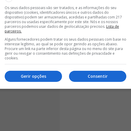
 regressar ao comando dos merengues, continua a ser
rcantes do futebol mundial, tendo chamado a atenção
Os seus dados pessoais vão ser tratados, e as informações do seu
dispositivo (cookies, identificadores únicos e outros dados do
do para liderar o projeto do Real Madrid
. Ainda
dispositivo) podem ser armazenadas, acedidas e partilhadas com 217
otencial não terá sido devidamente aproveitado na Luz.
parceiros ou usadas especificamente por este site. Nós e os nossos
parceiros podemos usar dados de geolocalização precisos.
Lista de
parceiros.
Alguns fornecedores podem tratar os seus dados pessoais com base no
interesse legítimo, ao qual se pode opor gerindo as opções abaixo.
Procure um link na parte inferior desta página ou no menu do site para
gerir ou revogar o consentimento nas definições de privacidade e
cookies.
Gerir opções
Consentir