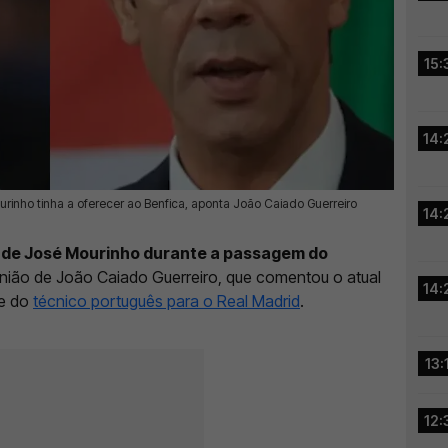
15:
14:
rinho tinha a oferecer ao Benfica, aponta João Caiado Guerreiro
14:
r de José Mourinho durante a passagem do
inião de João Caiado Guerreiro, que comentou o atual
14:
te do
técnico português para o Real Madrid
.
13:
12: