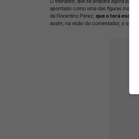
O treinador, que se prepara agora para
apontado como uma das figuras mais ma
de Florentino Pérez,
que o terá escolhi
assim, na visão do comentador, o seu p