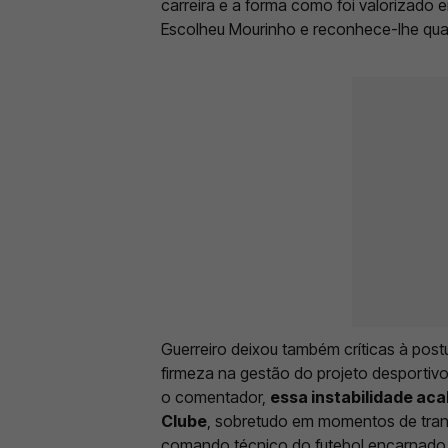
carreira e a forma como foi valorizado 
Escolheu Mourinho e reconhece-lhe qua
Guerreiro deixou também críticas à post
firmeza na gestão do projeto desportiv
o comentador,
essa instabilidade aca
Clube
, sobretudo em momentos de tra
comando técnico do futebol encarnado