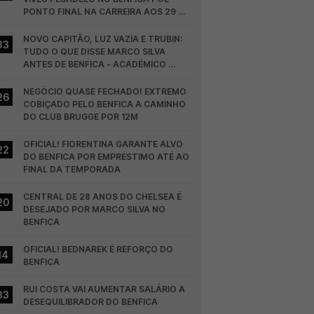
PONTO FINAL NA CARREIRA AOS 29 
ANOS
NOVO CAPITÃO, LUZ VAZIA E TRUBIN: 
33
TUDO O QUE DISSE MARCO SILVA 
ANTES DE BENFICA - ACADÉMICO 
VISEU
NEGÓCIO QUASE FECHADO! EXTREMO 
26
COBIÇADO PELO BENFICA A CAMINHO 
DO CLUB BRUGGE POR 12M
OFICIAL! FIORENTINA GARANTE ALVO 
22
DO BENFICA POR EMPRÉSTIMO ATÉ AO 
FINAL DA TEMPORADA
CENTRAL DE 28 ANOS DO CHELSEA É 
20
DESEJADO POR MARCO SILVA NO 
BENFICA
OFICIAL! BEDNAREK É REFORÇO DO 
14
BENFICA
RUI COSTA VAI AUMENTAR SALÁRIO A 
33
DESEQUILIBRADOR DO BENFICA