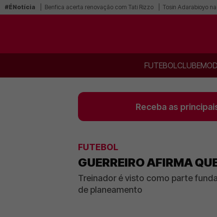
#ÉNotícia
Benfica acerta renovação com Tati Rizzo
Tosin Adarabioyo na
FUTEBOL
CLUBE
MOD
Receba as principai
FUTEBOL
GUERREIRO AFIRMA QUE
Treinador é visto como parte funda
de planeamento