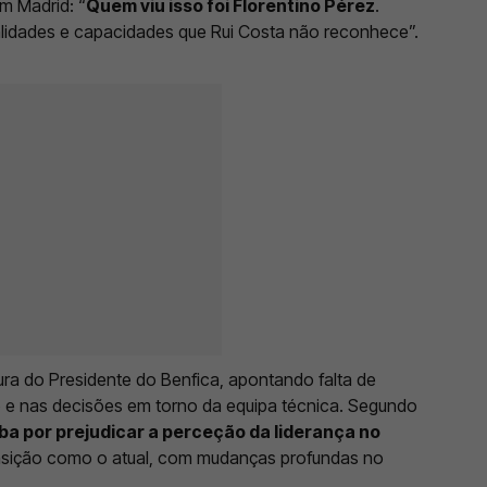
em Madrid: “
Quem viu isso foi Florentino Pérez
.
lidades e capacidades que Rui Costa não reconhece”.
ura do Presidente do Benfica, apontando falta de
o e nas decisões em torno da equipa técnica. Segundo
ba por prejudicar a perceção da liderança no
nsição como o atual, com mudanças profundas no
.