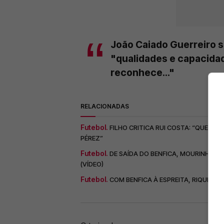
João Caiado Guerreiro s
"qualidades e capacida
reconhece..."
RELACIONADAS
Futebol.
FILHO CRITICA RUI COSTA: “QUEM 
PÉREZ”
Futebol.
DE SAÍDA DO BENFICA, MOURINHO A
(VÍDEO)
Futebol.
COM BENFICA À ESPREITA, RIQUELM