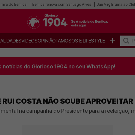
 mira do Benfica
Benfica renova com Santiago Alves
Jan Virgili ruma ao Cl
+
ALIDADES
VÍDEOS
OPINIÃO
FAMOSOS E LIFESTYLE
s notícias do Glorioso 1904 no seu WhatsApp!
 RUI COSTA NÃO SOUBE APROVEITAR
mental na campanha do Presidente para a reeleição, ma