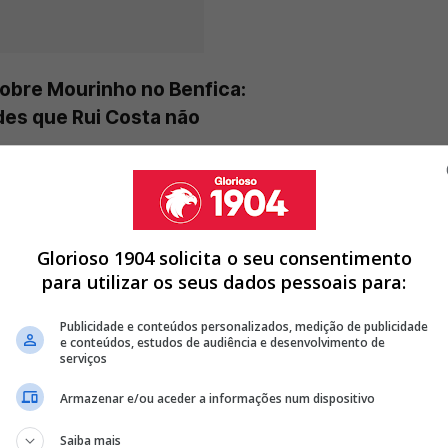
obre Mourinho no Benfica:
des que Rui Costa não
Glorioso 1904 solicita o seu consentimento
ESCOLHEU PRÓXIMO TREINADOR DO BENFICA FOI FLORENTINO
para utilizar os seus dados pessoais para:
NUNCIA VITÓRIA DE FLORENTINO PÉREZ NO REAL MADRID
Publicidade e conteúdos personalizados, medição de publicidade
e conteúdos, estudos de audiência e desenvolvimento de
serviços
E FOGE ÀS PERGUNTAS SOBRE MOURINHO
Armazenar e/ou aceder a informações num dispositivo
<
>
Saiba mais