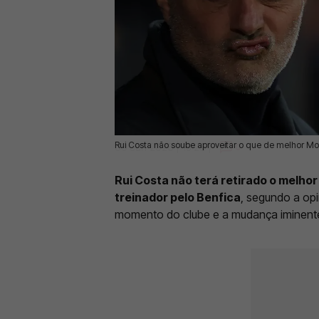
Rui Costa não soube aproveitar o que de melhor Mou
09 Jun 2026 | 15:28 |
0
Rui Costa não terá retirado o melho
treinador pelo Benfica
, segundo a op
momento do clube e a mudança iminen