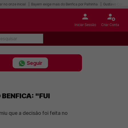
r no onze inicial
Bayern exige mais do Benfica por Palhinha
Gustavo Correia
Iniciar Sessão
Criar Conta
Seguir
BENFICA: "FUI
u que a decisão foi feita no