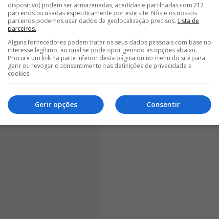
<
>
dispositivo) podem ser armazenadas, acedidas e partilhadas com 217
parceiros ou usadas especificamente por este site. Nós e os nossos
parceiros podemos usar dados de geolocalização precisos.
Lista de
tumo ser um treinador que não olha às situações
parceiros.
e, pensei que jogando um jogo por semana, com pouca
Alguns fornecedores podem tratar os seus dados pessoais com base no
 do banco faziam bem", começou por dizer José
interesse legítimo, ao qual se pode opor gerindo as opções abaixo.
Procure um link na parte inferior desta página ou no menu do site para
gerir ou revogar o consentimento nas definições de privacidade e
cookies.
Gerir opções
Consentir