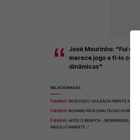
José Mourinho: "Fui emo
merece jogo e fi-lo cor
dinâmicas"
RELACIONADAS
Futebol.
INUSITADO: GOLEADA FRENTE AO MO
Futebol.
RICHARD RÍOS ENALTECIDO POR CONH
Futebol.
APÓS O BENFICA - MOREIRENSE, MO
ABSOLUTAMENTE..."