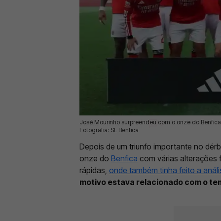
José Mourinho surpreendeu com o onze do Benfica f
26 Abr 2026 | 12:17 |
0
Fotografia: SL Benfica
Depois de um triunfo importante no dérb
onze do
Benfica
com várias alterações f
rápidas,
onde também tinha feito a anál
motivo estava relacionado com o tem