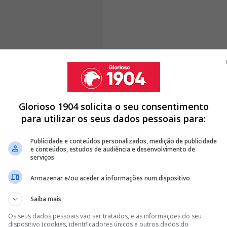
cional no sentido de: há gente que
rendo o risco de perder algumas
Glorioso 1904 solicita o seu consentimento
para utilizar os seus dados pessoais para:
Publicidade e conteúdos personalizados, medição de publicidade
e conteúdos, estudos de audiência e desenvolvimento de
serviços
REIRENSE SAIU 'BASTANTE CARO' AO BENFICA
Armazenar e/ou aceder a informações num dispositivo
ECIDO ADEPTO DO BENFICA: "FAZ A DIFERENÇA"
URINHO COMENTA CASTIGO DE PRESTIANNI: "ESTOU
Saiba mais
Os seus dados pessoais vão ser tratados, e as informações do seu
dispositivo (cookies, identificadores únicos e outros dados do