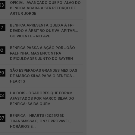
OFICIAL! AVANÇADO QUE FOI ALVO DO 
03
BENFICA ACABA A SER REFORÇO DE 
ARTUR JORGE
BENFICA APRESENTA QUEIXA À FPF 
37
DEVIDO A ÁRBITRO QUE VAI APITAR… 
GIL VICENTE - RIO AVE
BENFICA PASSA À AÇÃO POR JOÃO 
02
PALHINHA, MAS ENCONTRA 
DIFICULDADES JUNTO DO BAYERN
SÃO ESPERADAS GRANDES MEXIDAS 
29
DE MARCO SILVA PARA O BENFICA - 
HEARTS
HÁ DOIS JOGADORES QUE FORAM 
03
AFASTADOS POR MARCO SILVA DO 
BENFICA; SAIBA QUEM
BENFICA - HEARTS (2025/26): 
37
TRANSMISSÃO, ONZE PROVÁVEL, 
HORÁRIOS E…