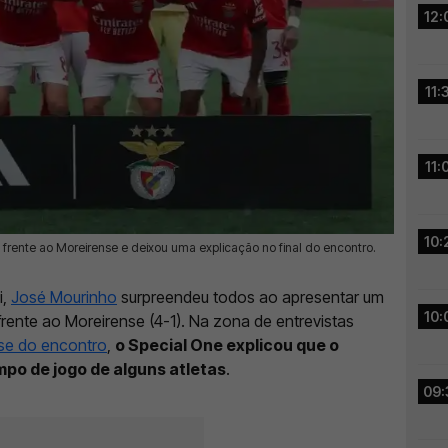
12:
11:
11:
10:
rente ao Moreirense e deixou uma explicação no final do encontro.
i,
José Mourinho
surpreendeu todos ao apresentar um
10:
rente ao Moreirense (4-1). Na zona de entrevistas
ise do encontro
,
o Special One explicou que o
po de jogo de alguns atletas
.
09: