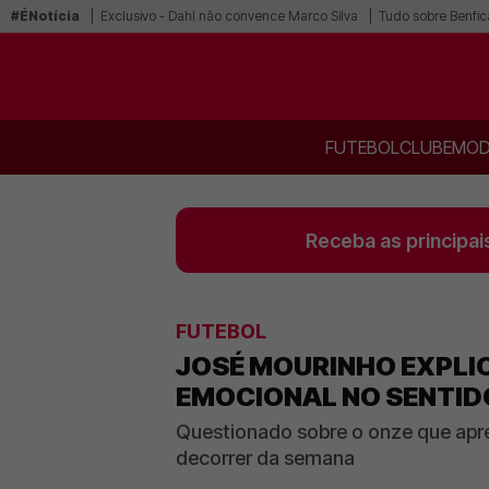
#ÉNotícia
Exclusivo - Dahl não convence Marco Silva
Tudo sobre Benfic
FUTEBOL
CLUBE
MOD
Receba as principai
FUTEBOL
JOSÉ MOURINHO EXPLIC
EMOCIONAL NO SENTIDO
Questionado sobre o onze que apre
decorrer da semana