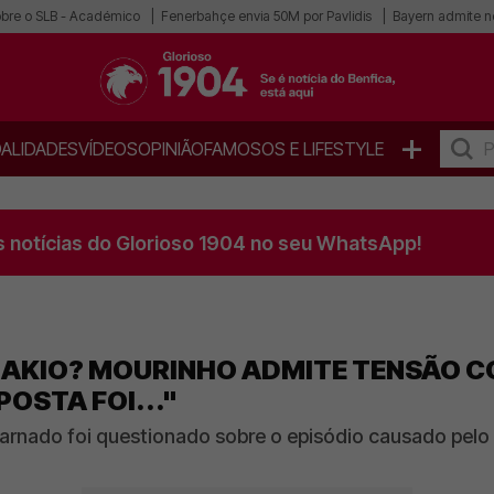
obre o SLB - Académico
Fenerbahçe envia 50M por Pavlidis
Bayern admite n
+
ALIDADES
VÍDEOS
OPINIÃO
FAMOSOS E LIFESTYLE
s notícias do Glorioso 1904 no seu WhatsApp!
AKIO? MOURINHO ADMITE TENSÃO C
POSTA FOI..."
carnado foi questionado sobre o episódio causado pelo