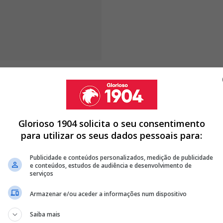
ona do banco não tem culpa da
r que não gosta de ser substituído
 que eu gosto, honestamente
Glorioso 1904 solicita o seu consentimento
para utilizar os seus dados pessoais para:
Publicidade e conteúdos personalizados, medição de publicidade
e conteúdos, estudos de audiência e desenvolvimento de
serviços
REIRENSE SAIU 'BASTANTE CARO' AO BENFICA
ECIDO ADEPTO DO BENFICA: "FAZ A DIFERENÇA"
Armazenar e/ou aceder a informações num dispositivo
NA EQUIPA TITULAR DO BENFICA: "FUI EMOCIONAL NO
Saiba mais