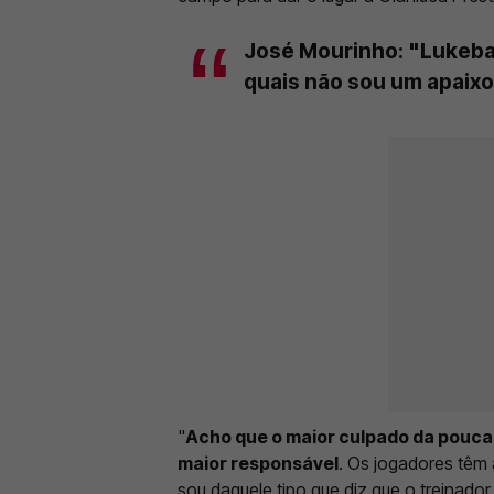
José Mourinho: "Lukeba
quais não sou um apaix
"
Acho que o maior culpado da pouca u
maior responsável
. Os jogadores têm 
sou daquele tipo que diz que o treinado