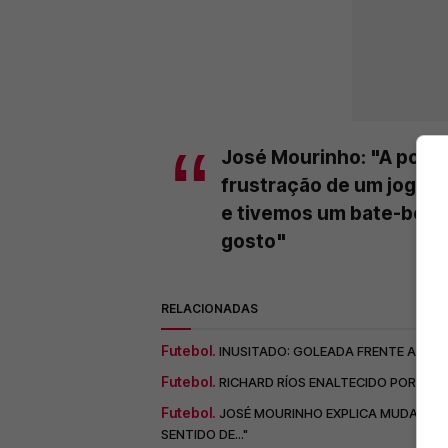
José Mourinho: "A poltr
frustração de um jogado
e tivemos um bate-boca
gosto"
RELACIONADAS
Futebol.
INUSITADO: GOLEADA FRENTE AO MO
Futebol.
RICHARD RÍOS ENALTECIDO POR CONH
Futebol.
JOSÉ MOURINHO EXPLICA MUDANÇAS 
SENTIDO DE..."