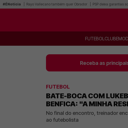
#ÉNotícia
Rayo Vallecano também quer Obrador
PSP deixa garantias s
FUTEBOL
CLUBE
MOD
Receba as principai
FUTEBOL
BATE-BOCA COM LUKEB
BENFICA: "A MINHA RES
No final do encontro, treinador en
ao futebolista