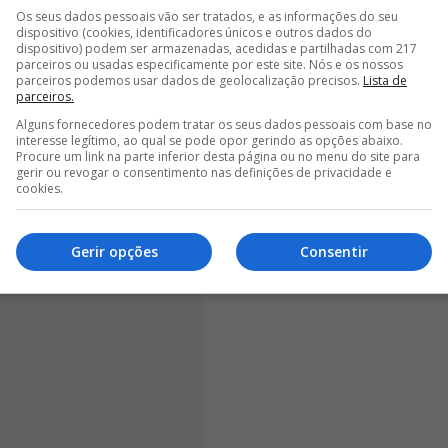
Os seus dados pessoais vão ser tratados, e as informações do seu
<
>
dispositivo (cookies, identificadores únicos e outros dados do
dispositivo) podem ser armazenadas, acedidas e partilhadas com 217
parceiros ou usadas especificamente por este site. Nós e os nossos
ona do banco não tem culpa da frustração de um
parceiros podemos usar dados de geolocalização precisos.
Lista de
parceiros.
tuído e tivemos um bate-boca que eu gosto,
izer o treinador português, na conferência de
Alguns fornecedores podem tratar os seus dados pessoais com base no
interesse legítimo, ao qual se pode opor gerindo as opções abaixo.
u no relvado do Estádio da Luz.
Procure um link na parte inferior desta página ou no menu do site para
gerir ou revogar o consentimento nas definições de privacidade e
cookies.
Gerir opções
Consentir