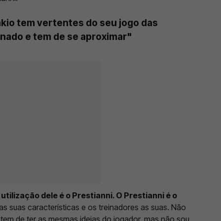
kio tem vertentes do seu jogo das
onado e tem de se aproximar"
tilização dele é o Prestianni. O Prestianni é o
as suas características e os treinadores as suas. Não
r tem de ter as mesmas ideias do jogador, mas não sou