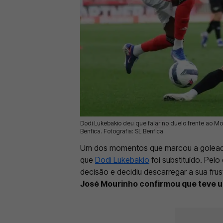
Dodi Lukebakio deu que falar no duelo frente ao 
26 Abr 2026 | 09:46 |
0
Benfica. Fotografia: SL Benfica
Um dos momentos que marcou a golea
que
Dodi Lukebakio
foi substituído. Pelo
decisão e decidiu descarregar a sua fru
José Mourinho confirmou que teve u