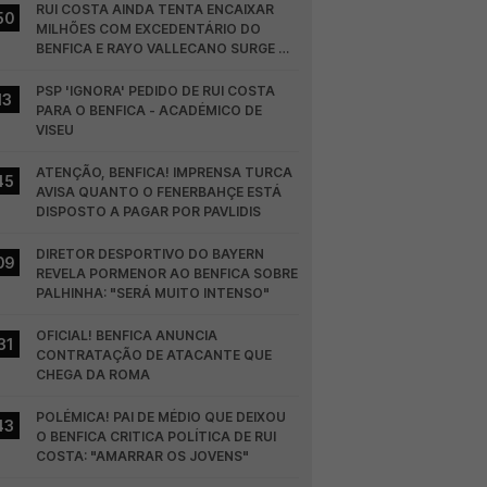
RUI COSTA AINDA TENTA ENCAIXAR 
50
MILHÕES COM EXCEDENTÁRIO DO 
BENFICA E RAYO VALLECANO SURGE NA 
CORRIDA
PSP 'IGNORA' PEDIDO DE RUI COSTA 
13
PARA O BENFICA - ACADÉMICO DE 
VISEU
ATENÇÃO, BENFICA! IMPRENSA TURCA 
45
AVISA QUANTO O FENERBAHÇE ESTÁ 
DISPOSTO A PAGAR POR PAVLIDIS
DIRETOR DESPORTIVO DO BAYERN 
09
REVELA PORMENOR AO BENFICA SOBRE 
PALHINHA: "SERÁ MUITO INTENSO"
OFICIAL! BENFICA ANUNCIA 
31
CONTRATAÇÃO DE ATACANTE QUE 
CHEGA DA ROMA
POLÉMICA! PAI DE MÉDIO QUE DEIXOU 
43
O BENFICA CRITICA POLÍTICA DE RUI 
COSTA: "AMARRAR OS JOVENS"