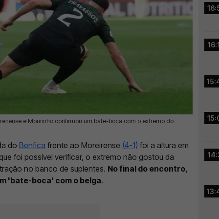
16:
16:
15:
15:
Moreirense e Mourinho confirmou um bate-boca com o extremo do
da do
Benfica
frente ao Moreirense
(4-1)
foi a altura em
14:
 que foi possível verificar, o extremo não gostou da
stração no banco de suplentes.
No final do encontro,
m 'bate-boca' com o belga
.
13: