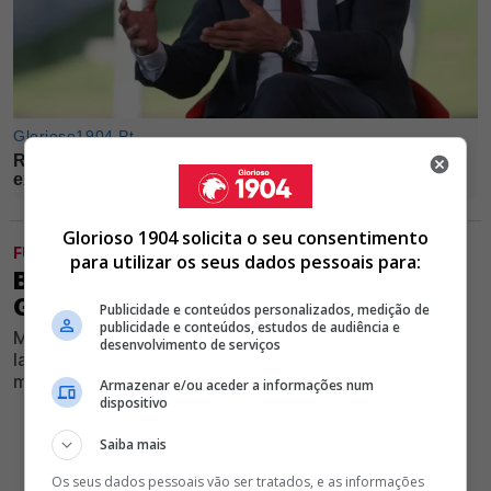
Glorioso 1904 solicita o seu consentimento
FUTEBOL
para utilizar os seus dados pessoais para:
BENFICA AFOGA MÁGOAS NO DÉRBI E
GOLEIA BELENENSES NA LUZ
Publicidade e conteúdos personalizados, medição de
publicidade e conteúdos, estudos de audiência e
Marco Silva aproveitou encontro para rodar plantel,
desenvolvimento de serviços
lançar vários jovens da formação e dar os primeiros
minutos a Jhon Durán, que se estreou a marcar
Armazenar e/ou aceder a informações num
dispositivo
Saiba mais
Os seus dados pessoais vão ser tratados, e as informações