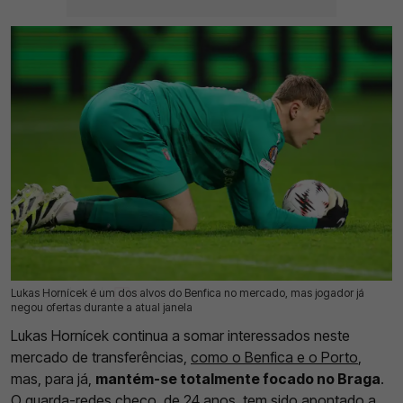
Lukas Hornícek é um dos alvos do Benfica no mercado, mas jogador já
24 Jul 2026 | 18:05 |
0
negou ofertas durante a atual janela
Lukas Hornícek continua a somar interessados neste
mercado de transferências,
como o Benfica e o Porto
,
mas, para já,
mantém-se totalmente focado no Braga
.
O guarda-redes checo, de 24 anos, tem sido apontado a