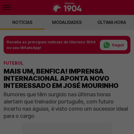
NOTÍCIAS
MODALIDADES
ÚLTIMA HORA
Receba as principais notícias do Glorioso 1904
Seguir
no seu WhatsApp!
FUTEBOL
MAIS UM, BENFICA! IMPRENSA
INTERNACIONAL APONTA NOVO
INTERESSADO EM JOSÉ MOURINHO
Rumores que têm surgido nas últimas horas
alertam que treinador português, com futuro
incerto nas águias, é visto como um sucessor ideal
para o cargo