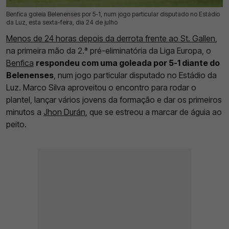
Benfica goleia Belenenses por 5-1, num jogo particular disputado no Estádio
24 Jul 2026 | 20:04 |
0
da Luz, esta sexta-feira, dia 24 de julho
Menos de 24 horas depois da derrota frente ao St. Gallen
,
na primeira mão da 2.ª pré-eliminatória da Liga Europa, o
Benfica
respondeu com uma goleada por 5-1 diante do
Belenenses
, num jogo particular disputado no Estádio da
Luz. Marco Silva aproveitou o encontro para rodar o
plantel, lançar vários jovens da formação e dar os primeiros
minutos a
Jhon Durán
, que se estreou a marcar de águia ao
peito.