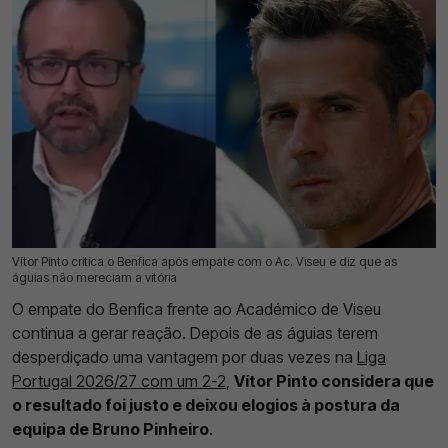
Vítor Pinto critica o Benfica após empate com o Ac. Viseu e diz que as
10 Ago 2026 | 16:13 |
0
águias não mereciam a vitória
O empate do Benfica frente ao Académico de Viseu
continua a gerar reação. Depois de as águias terem
desperdiçado uma vantagem por duas vezes na
Liga
Portugal 2026/27 com um 2-2
,
Vítor Pinto considera que
o resultado foi justo e deixou elogios à postura da
equipa de Bruno Pinheiro
.