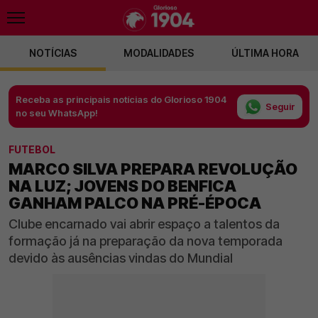
NOTÍCIAS
MODALIDADES
ÚLTIMA HORA
Receba as principais notícias do Glorioso 1904
Seguir
no seu WhatsApp!
FUTEBOL
MARCO SILVA PREPARA REVOLUÇÃO
NA LUZ; JOVENS DO BENFICA
GANHAM PALCO NA PRÉ-ÉPOCA
Clube encarnado vai abrir espaço a talentos da
formação já na preparação da nova temporada
devido às ausências vindas do Mundial