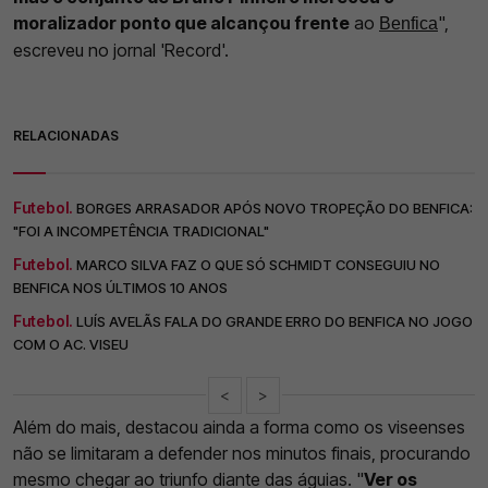
moralizador ponto que alcançou frente
ao
",
Benfica
escreveu no jornal 'Record'.
RELACIONADAS
Futebol.
BORGES ARRASADOR APÓS NOVO TROPEÇÃO DO BENFICA:
"FOI A INCOMPETÊNCIA TRADICIONAL"
Futebol.
MARCO SILVA FAZ O QUE SÓ SCHMIDT CONSEGUIU NO
BENFICA NOS ÚLTIMOS 10 ANOS
Futebol.
LUÍS AVELÃS FALA DO GRANDE ERRO DO BENFICA NO JOGO
COM O AC. VISEU
<
>
Além do mais, destacou ainda a forma como os viseenses
não se limitaram a defender nos minutos finais, procurando
mesmo chegar ao triunfo diante das águias. "
Ver os