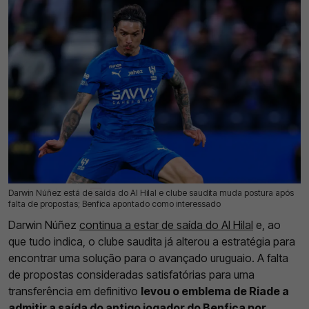
Darwin Núñez está de saída do Al Hilal e clube saudita muda postura após
04 Ago 2026 | 16:57 |
0
falta de propostas; Benfica apontado como interessado
Darwin Núñez
continua a estar de saída do Al Hilal
e, ao
que tudo indica, o clube saudita já alterou a estratégia para
encontrar uma solução para o avançado uruguaio. A falta
de propostas consideradas satisfatórias para uma
transferência em definitivo
levou o emblema de Riade a
admitir a saída do antigo jogador do Benfica por