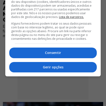
ATENÇÃO, BENFICA! APÓS SER
do seu dispositivo (cookies, identificadores únicos e outros
dados do dispositivo) podem ser armazenadas, acedidas e
APONTADO A PORTUGAL, DARWIN
partilhadas com 217 parceiros ou usadas especificamente
NÚÑEZ ESGOTA OPÇÕES E FUTURO
por este site. Nós e os nossos parceiros podemos usar
dados de geolocalização precisos.
Lista de parceiros.
GANHA FORMA
Alguns fornecedores podem tratar os seus dados pessoais
Ex-avançado das águias está de saída do Al Hilal, mas
com base no interesse legítimo, ao qual se pode opor
falta de propostas concretas fazem o clube saudita
gerindo as opções abaixo. Procure um link na parte inferior
desta página ou no menu do site para gerir ou revogar o
mudar de estratégia
consentimento nas definições de privacidade e cookies.
Consentir
Gerir opções