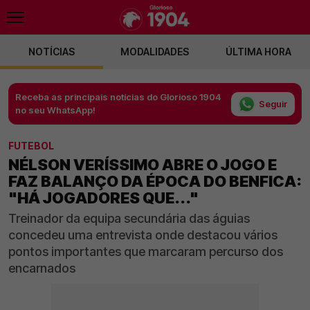
NOTÍCIAS
MODALIDADES
ÚLTIMA HORA
Receba as principais notícias do Glorioso 1904
Seguir
no seu WhatsApp!
FUTEBOL
NÉLSON VERÍSSIMO ABRE O JOGO E
FAZ BALANÇO DA ÉPOCA DO BENFICA:
"HÁ JOGADORES QUE..."
Treinador da equipa secundária das águias
concedeu uma entrevista onde destacou vários
pontos importantes que marcaram percurso dos
encarnados