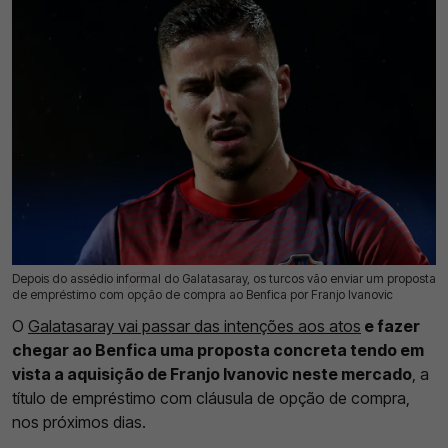
Depois do assédio informal do Galatasaray, os turcos vão enviar um proposta
27 Jul 2026 | 13:25 |
0
de empréstimo com opção de compra ao Benfica por Franjo Ivanovic
O
Galatasaray vai passar das intenções aos atos
e fazer
chegar ao Benfica uma proposta concreta tendo em
vista a aquisição de Franjo Ivanovic neste mercado
, a
título de empréstimo com cláusula de opção de compra,
nos próximos dias.