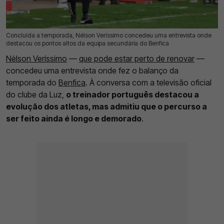
Concluída a temporada, Nélson Veríssimo concedeu uma entrevista onde
26 Mai 2026 | 12:48 |
0
destacou os pontos altos da equipa secundária do Benfica
Nélson Veríssimo
—
que pode estar perto de renovar
—
concedeu uma entrevista onde fez o balanço da
temporada do
Benfica
. À conversa com a televisão oficial
do clube da Luz,
o treinador português destacou a
evolução dos atletas, mas admitiu que o percurso a
ser feito ainda é longo e demorado
.