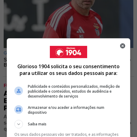
Glorioso 1904 solicita o seu consentimento
para utilizar os seus dados pessoais para:
FUTEBOL
Publicidade e conteúdos personalizados, medição de
publicidade e conteúdos, estudos de audiência e
ARSENAL ESTÁ DISPOSTO A VENDER
desenvolvimento de serviços
EXTREMO ASSOCIADO AO BENFICA
POR 10M, MAS RUI COSTA NÃO QUER
Armazenar e/ou aceder a informações num
dispositivo
Atual campeão da Premier League quer lucrar com
saída de avançado mas o Clube vermelho e branco não
Saiba mais
quer ajudar os Gunners
Os seus dados pessoais vão ser tratados, e as informações