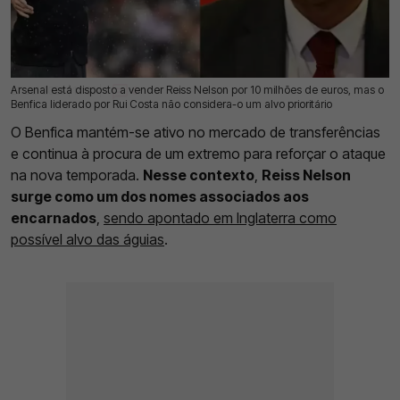
Arsenal está disposto a vender Reiss Nelson por 10 milhões de euros, mas o
27 Jul 2026 | 14:00 |
0
Benfica liderado por Rui Costa não considera-o um alvo prioritário
O Benfica mantém-se ativo no mercado de transferências
e continua à procura de um extremo para reforçar o ataque
na nova temporada.
Nesse contexto
,
Reiss Nelson
surge como um dos nomes associados aos
encarnados
,
sendo apontado em Inglaterra como
possível alvo das águias
.