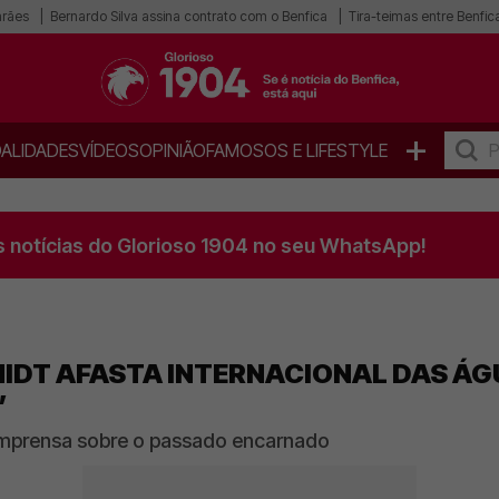
arães
Bernardo Silva assina contrato com o Benfica
Tira-teimas entre Benfica
+
ALIDADES
VÍDEOS
OPINIÃO
FAMOSOS E LIFESTYLE
s notícias do Glorioso 1904 no seu WhatsApp!
IDT AFASTA INTERNACIONAL DAS ÁG
”
imprensa sobre o passado encarnado