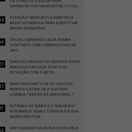
OS CORDÕES À BOLSA PARA 
GARANTIR CONTINUIDADE DE TITULAR 
NO BENFICA
ATENÇÃO! NEWCASTLE IDENTIFICA 
44
MÉDIO DO BENFICA PARA SUBSTITUIR 
BRUNO GUIMARÃES
OFICIAL! BERNARDO SILVA ASSINA 
04
CONTRATO COM O BENFICA POR UM 
ANO
SAÍDA DE IVANOVIC DO BENFICA SOFRE 
27
AVANÇOS E RECUOS: PONTO DE 
SITUAÇÃO COM O BETIS
MANTEIGAS METE-SE DO LADO DO 
47
BENFICA E ATIRA-SE A GUSTAVO 
CORREIA: "DEPOIS DA VERGONHA…"
EXTREMO DO BENFICA É 'IGNORADO' 
11
POR MARCO SILVA E TURQUIA É A SUA 
MAIOR HIPÓTESE
VERTONGHEN CULPA RUI COSTA PELA 
32