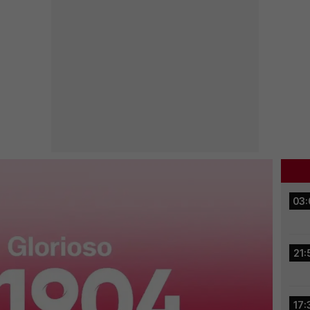
03:
21:
17: