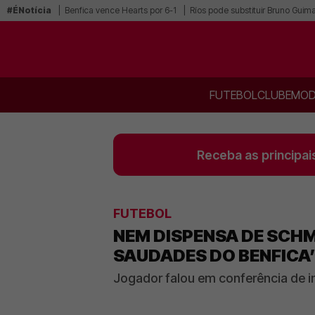
#ÉNotícia
Benfica vence Hearts por 6-1
Ríos pode substituir Bruno Guim
FUTEBOL
CLUBE
MOD
Receba as principai
FUTEBOL
NEM DISPENSA DE SCHM
SAUDADES DO BENFICA
Jogador falou em conferência de 