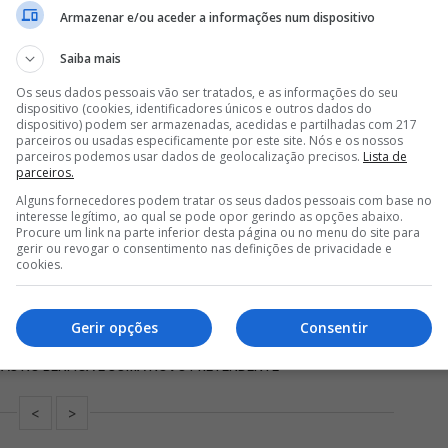
Armazenar e/ou aceder a informações num dispositivo
Saiba mais
 país-natal para representar o Anderlecht, mas não
Os seus dados pessoais vão ser tratados, e as informações do seu
s. "Sinto falta de Lisboa e dos meus companheiros de
dispositivo (cookies, identificadores únicos e outros dados do
dispositivo) podem ser armazenadas, acedidas e partilhadas com 217
ão a ter uma grande época. Estou muito orgulhoso. São
parceiros ou usadas especificamente por este site. Nós e os nossos
ar. É um clube fantástico, tenho orgulho em ter jogado
parceiros podemos usar dados de geolocalização precisos.
Lista de
parceiros.
Alguns fornecedores podem tratar os seus dados pessoais com base no
interesse legítimo, ao qual se pode opor gerindo as opções abaixo.
Procure um link na parte inferior desta página ou no menu do site para
gerir ou revogar o consentimento nas definições de privacidade e
cookies.
ICA QUER MÉDIO DO ANDERLECHT, MAS TEM CONCORRÊNCIA
Gerir opções
Consentir
CÉSAR HUERTA SOMA NOVO PRETENDENTE
TAS NO BENFICA E SOMA NOVO PRETENDENTE
<
>