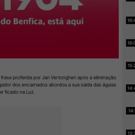
16:
16:
15:
 frase proferida por Jan Vertonghen após a eliminação
ogador dos encarnados abordou a sua saída das águias
14:
er ficado na Luz.
14:
13: