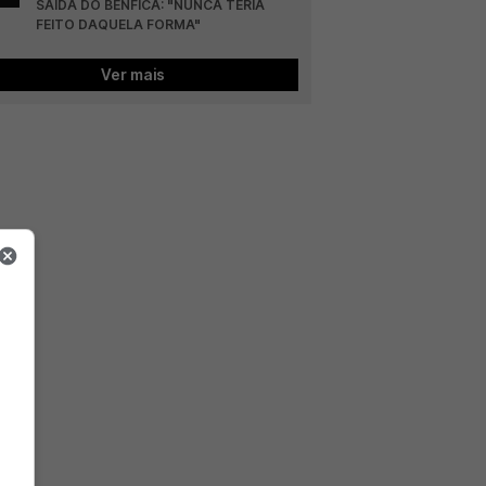
SAÍDA DO BENFICA: "NUNCA TERIA 
FEITO DAQUELA FORMA"
Ver mais