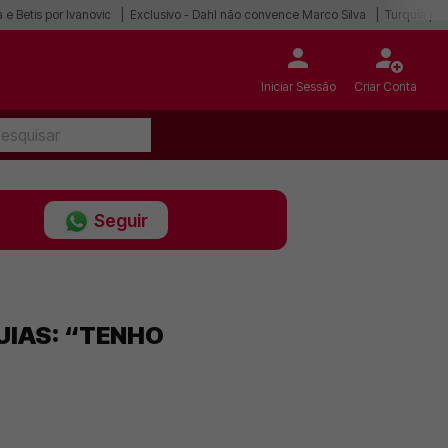
 e Betis por Ivanovic
Exclusivo - Dahl não convence Marco Silva
Turquia po
Iniciar Sessão
Criar Conta
Seguir
UIAS: “TENHO