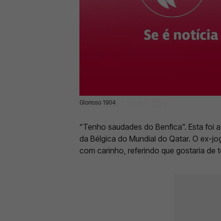
Glorioso 1904
02 Dez 2022 | 10:04 |
0
“Tenho saudades do Benfica”. Esta foi a
da Bélgica do Mundial do Qatar. O ex-j
com carinho, referindo que gostaria de t