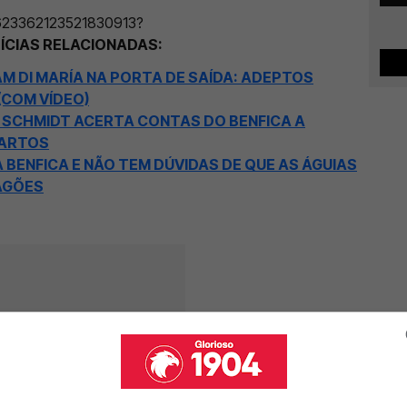
/1623362123521830913?
ÍCIAS RELACIONADAS:
 DI MARÍA NA PORTA DE SAÍDA: ADEPTOS
(COM VÍDEO)
: SCHMIDT ACERTA CONTAS DO BENFICA A
UARTOS
BENFICA E NÃO TEM DÚVIDAS DE QUE AS ÁGUIAS
AGÕES