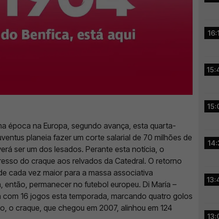
16:
15:
15:
ma época na Europa, segundo avança, esta quarta-
Juventus planeia fazer um corte salarial de 70 milhões de
14:
rá ser um dos lesados. Perante esta notícia, o
resso do craque aos relvados da Catedral. O retorno
ade cada vez maior para a massa associativa
13:
á, então, permanecer no futebol europeu.
Di María –
ta com 16 jogos esta temporada, marcando quatro golos
o, o craque, que chegou em 2007, alinhou em 124
13: