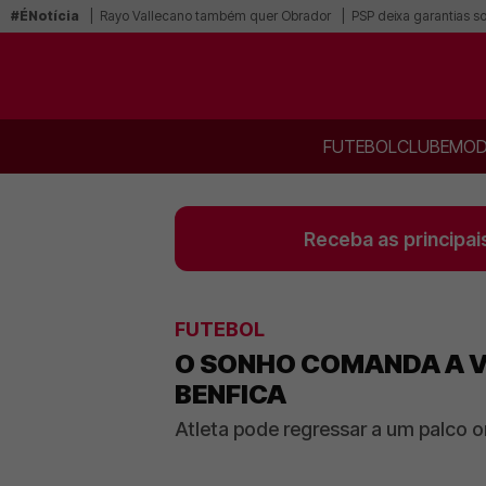
#ÉNotícia
Rayo Vallecano também quer Obrador
PSP deixa garantias s
FUTEBOL
CLUBE
MOD
Receba as principai
FUTEBOL
O SONHO COMANDA A V
BENFICA
Atleta pode regressar a um palco on