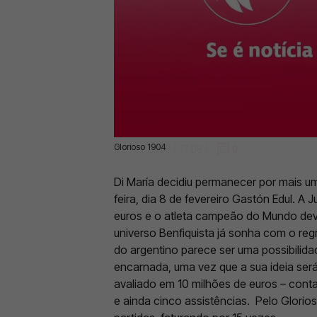
Glorioso 1904
08 Fev 2023 | 17:08 |
0
Di María decidiu permanecer por mais u
feira, dia 8 de fevereiro Gastón Edul. A 
euros e o atleta campeão do Mundo deve
universo Benfiquista já sonha com o reg
do argentino parece ser uma possibilid
encarnada, uma vez que a sua ideia ser
avaliado em 10 milhões de euros – con
e ainda cinco assistências.
Pelo Glorios