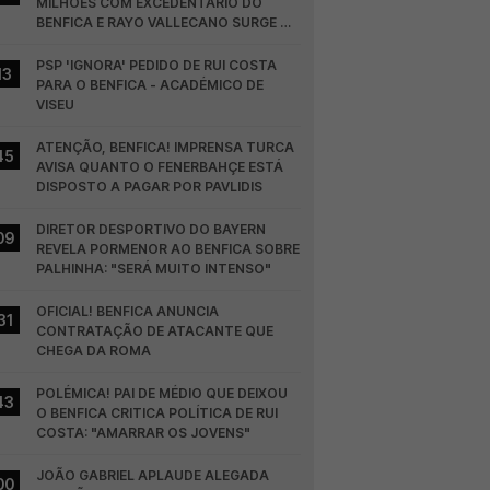
MILHÕES COM EXCEDENTÁRIO DO 
BENFICA E RAYO VALLECANO SURGE NA 
CORRIDA
PSP 'IGNORA' PEDIDO DE RUI COSTA 
13
PARA O BENFICA - ACADÉMICO DE 
VISEU
ATENÇÃO, BENFICA! IMPRENSA TURCA 
45
AVISA QUANTO O FENERBAHÇE ESTÁ 
DISPOSTO A PAGAR POR PAVLIDIS
DIRETOR DESPORTIVO DO BAYERN 
09
REVELA PORMENOR AO BENFICA SOBRE 
PALHINHA: "SERÁ MUITO INTENSO"
OFICIAL! BENFICA ANUNCIA 
31
CONTRATAÇÃO DE ATACANTE QUE 
CHEGA DA ROMA
POLÉMICA! PAI DE MÉDIO QUE DEIXOU 
43
O BENFICA CRITICA POLÍTICA DE RUI 
COSTA: "AMARRAR OS JOVENS"
JOÃO GABRIEL APLAUDE ALEGADA 
00