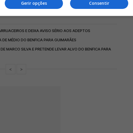
Gerir opções
Consentir
ARRUACEIROS E DEIXA AVISO SÉRIO AOS ADEPTOS
A DE MÉDIO DO BENFICA PARA GUIMARÃES
DE MARCO SILVA E PRETENDE LEVAR ALVO DO BENFICA PARA
<
>