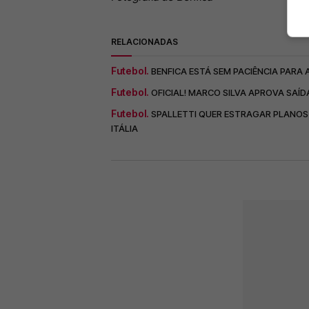
RELACIONADAS
Futebol.
BENFICA ESTÁ SEM PACIÊNCIA PARA 
Futebol.
OFICIAL! MARCO SILVA APROVA SAÍD
Futebol.
SPALLETTI QUER ESTRAGAR PLANOS 
ITÁLIA