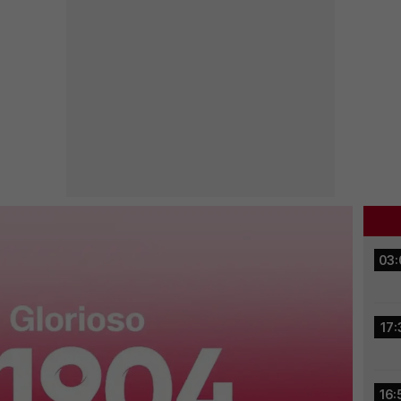
03:
17:
16: