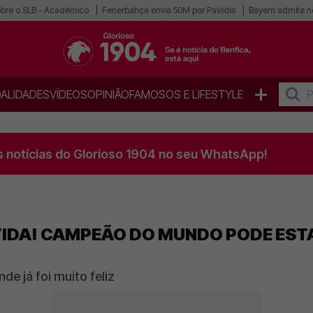
obre o SLB - Académico
Fenerbahçe envia 50M por Pavlidis
Bayern admite n
+
ALIDADES
VÍDEOS
OPINIÃO
FAMOSOS E LIFESTYLE
s notícias do Glorioso 1904 no seu WhatsApp!
IDA! CAMPEÃO DO MUNDO PODE EST
de já foi muito feliz