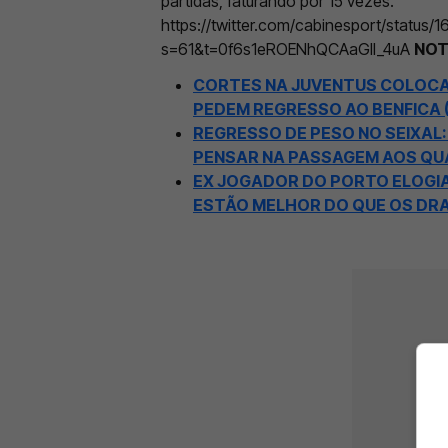
partidas, faturando por 15 vezes.
https://twitter.com/cabinesport/status
s=61&t=0f6s1eROENhQCAaGll_4uA
NOT
CORTES NA JUVENTUS COLOCAM
PEDEM REGRESSO AO BENFICA 
REGRESSO DE PESO NO SEIXAL
PENSAR NA PASSAGEM AOS Q
EX JOGADOR DO PORTO ELOGIA 
ESTÃO MELHOR DO QUE OS DR