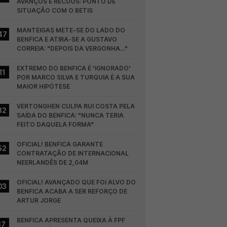
AVANÇOS E RECUOS: PONTO DE 
SITUAÇÃO COM O BETIS
MANTEIGAS METE-SE DO LADO DO 
47
BENFICA E ATIRA-SE A GUSTAVO 
CORREIA: "DEPOIS DA VERGONHA…"
EXTREMO DO BENFICA É 'IGNORADO' 
11
POR MARCO SILVA E TURQUIA É A SUA 
MAIOR HIPÓTESE
VERTONGHEN CULPA RUI COSTA PELA 
32
SAÍDA DO BENFICA: "NUNCA TERIA 
FEITO DAQUELA FORMA"
OFICIAL! BENFICA GARANTE 
52
CONTRATAÇÃO DE INTERNACIONAL 
NEERLANDÊS DE 2,04M
OFICIAL! AVANÇADO QUE FOI ALVO DO 
03
BENFICA ACABA A SER REFORÇO DE 
ARTUR JORGE
BENFICA APRESENTA QUEIXA À FPF 
37