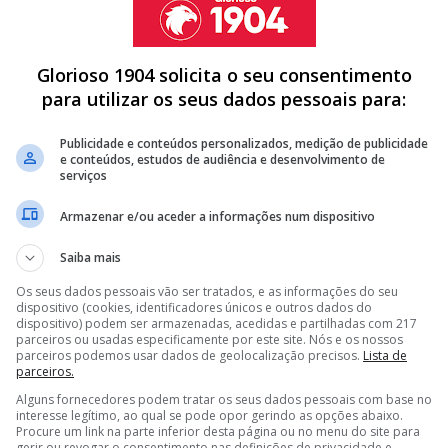
Glorioso 1904 solicita o seu consentimento
1616496180757950464
para utilizar os seus dados pessoais para:
Publicidade e conteúdos personalizados, medição de publicidade
e conteúdos, estudos de audiência e desenvolvimento de
serviços
A APONTA PARA PRÓXIMO 'DESTINO': "DESEJO MUITO
Armazenar e/ou aceder a informações num dispositivo
UIA IMPRESSIONA! CAPITÃO DE CONJUNTO OTOMANO 'BABADO'
Saiba mais
NHAR: CLUBE EUROPEU ENTRA NA CORRIDA POR CRAQUE DO
Os seus dados pessoais vão ser tratados, e as informações do seu
dispositivo (cookies, identificadores únicos e outros dados do
dispositivo) podem ser armazenadas, acedidas e partilhadas com 217
parceiros ou usadas especificamente por este site. Nós e os nossos
parceiros podemos usar dados de geolocalização precisos.
Lista de
<
>
parceiros.
Alguns fornecedores podem tratar os seus dados pessoais com base no
uias e deverá ser o novo titular da equipa turca, uma
interesse legítimo, ao qual se pode opor gerindo as opções abaixo.
ovo clube de Helton Leite sofreu 15 golos em 10 jogos
Procure um link na parte inferior desta página ou no menu do site para
gerir ou revogar o consentimento nas definições de privacidade e