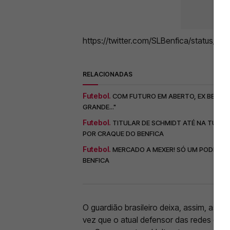
https://twitter.com/SLBenfica/status/
RELACIONADAS
Futebol.
COM FUTURO EM ABERTO, EX BENFIC
GRANDE..."
Futebol.
TITULAR DE SCHMIDT ATÉ NA TURQ
POR CRAQUE DO BENFICA
Futebol.
MERCADO A MEXER! SÓ UM PODE GA
BENFICA
O guardião brasileiro deixa, assim, as ág
vez que o atual defensor das redes do n