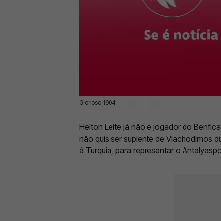
Glorioso 1904
21 Jan 2023 | 09:12 |
0
Helton Leite já não é jogador do Benfi
não quis ser suplente de Vlachodimos 
à Turquia, para representar o Antalyaspor