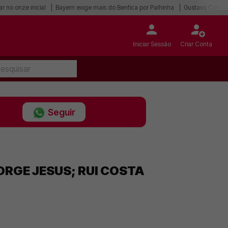
r no onze inicial
Bayern exige mais do Benfica por Palhinha
Gustavo Correia
Iniciar Sessão
Criar Conta
Seguir
ORGE JESUS; RUI COSTA