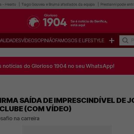
a - Hearts
Tiago Gouveia e Bruma afastados da equipa
Prestianni pode entra
+
ALIDADES
VÍDEOS
OPINIÃO
FAMOSOS E LIFESTYLE
s notícias do Glorioso 1904 no seu WhatsApp!
IRMA SAÍDA DE IMPRESCINDÍVEL DE J
CLUBE (COM VÍDEO)
afio na carreira