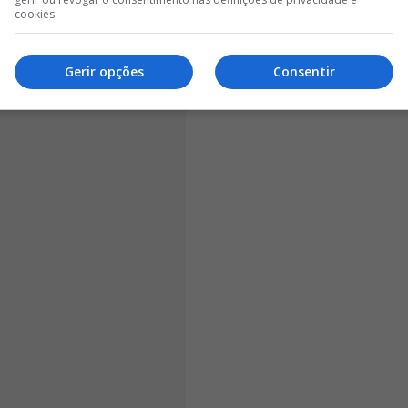
a de competições europeias ao plantel.
cookies.
Gerir opções
Consentir