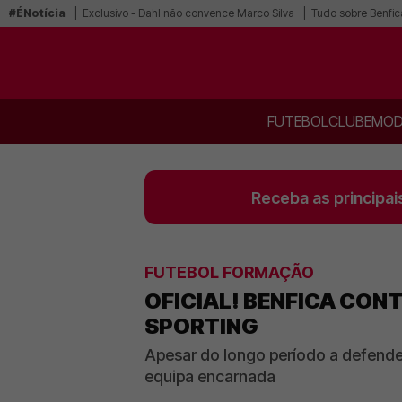
#ÉNotícia
Exclusivo - Dahl não convence Marco Silva
Tudo sobre Benfic
FUTEBOL
CLUBE
MOD
Receba as principai
FUTEBOL FORMAÇÃO
OFICIAL! BENFICA CON
SPORTING
Apesar do longo período a defender
equipa encarnada