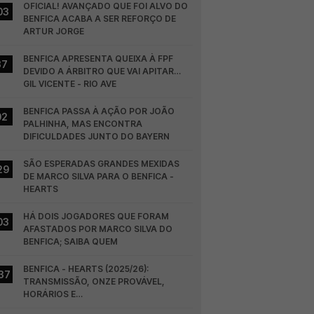
OFICIAL! AVANÇADO QUE FOI ALVO DO 
03
BENFICA ACABA A SER REFORÇO DE 
ARTUR JORGE
BENFICA APRESENTA QUEIXA À FPF 
37
DEVIDO A ÁRBITRO QUE VAI APITAR… 
GIL VICENTE - RIO AVE
BENFICA PASSA À AÇÃO POR JOÃO 
02
PALHINHA, MAS ENCONTRA 
DIFICULDADES JUNTO DO BAYERN
SÃO ESPERADAS GRANDES MEXIDAS 
29
DE MARCO SILVA PARA O BENFICA - 
HEARTS
HÁ DOIS JOGADORES QUE FORAM 
03
AFASTADOS POR MARCO SILVA DO 
BENFICA; SAIBA QUEM
BENFICA - HEARTS (2025/26): 
37
TRANSMISSÃO, ONZE PROVÁVEL, 
HORÁRIOS E…