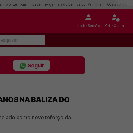
r no onze inicial
Bayern exige mais do Benfica por Palhinha
Gustavo Correia
Iniciar Sessão
Criar Conta
Seguir
ANOS NA BALIZA DO
nunciado como novo reforço da