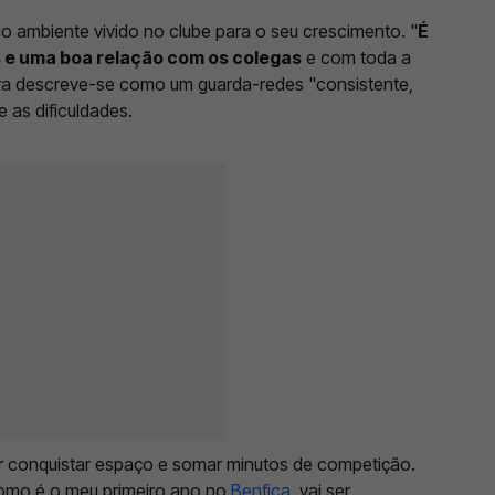
o ambiente vivido no clube para o seu crescimento. "
É
 e uma boa relação com os colegas
e com toda a
eira descreve-se como um guarda-redes "consistente,
 as dificuldades.
or conquistar espaço e somar minutos de competição.
omo é o meu primeiro ano no
Benfica
, vai ser