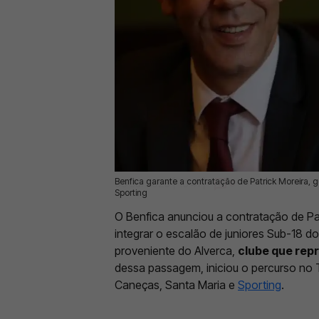
Benfica garante a contratação de Patrick Moreira,
09 Jul 2026 | 10:41 |
0
Sporting
O Benfica anunciou a contratação de Pa
integrar o escalão de juniores Sub-18 
proveniente do Alverca,
clube que rep
dessa passagem, iniciou o percurso no 
Caneças, Santa Maria e
Sporting
.