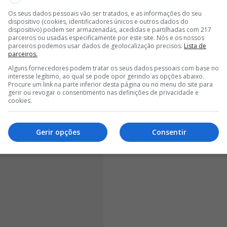
Os seus dados pessoais vão ser tratados, e as informações do seu
<
>
dispositivo (cookies, identificadores únicos e outros dados do
dispositivo) podem ser armazenadas, acedidas e partilhadas com 217
xplicou que a escolha pelo Benfica
representa a
parceiros ou usadas especificamente por este site. Nós e os nossos
parceiros podemos usar dados de geolocalização precisos.
Lista de
ei pelo Benfica também por uma questão familiar.
É um
parceiros.
nino e é o clube do meu coração
", afirmou. Na última
Alguns fornecedores podem tratar os seus dados pessoais com base no
ogos ao serviço da equipa de juvenis do Alverca.
interesse legítimo, ao qual se pode opor gerindo as opções abaixo.
Procure um link na parte inferior desta página ou no menu do site para
gerir ou revogar o consentimento nas definições de privacidade e
cookies.
Gerir opções
Consentir