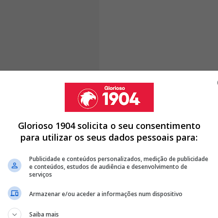
escolha pelo Benfica: "é o clube do
Glorioso 1904 solicita o seu consentimento
para utilizar os seus dados pessoais para:
Publicidade e conteúdos personalizados, medição de publicidade
F POR SIMULAR GESTO SEXUAL NUM BENFICA - SPORTING NA
e conteúdos, estudos de audiência e desenvolvimento de
serviços
NAL DE LOUCOS E SAGRA-SE CAMPEÃO NACIONAL NO ÚLTIMO
Armazenar e/ou aceder a informações num dispositivo
 4-3 E SAGRA-SE CAMPEÃO NACIONAL
Saiba mais