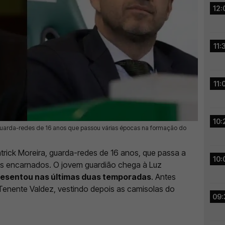
12:
11:
11:
10:
 guarda-redes de 16 anos que passou várias épocas na formação do
trick Moreira, guarda-redes de 16 anos, que passa a
10:
dos encarnados. O jovem guardião chega à Luz
resentou nas últimas duas temporadas
. Antes
Tenente Valdez, vestindo depois as camisolas do
09: