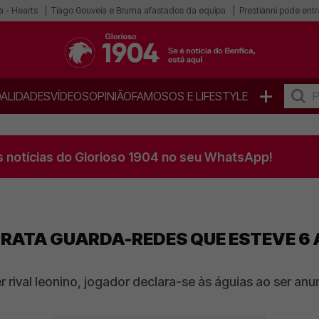
a - Hearts
Tiago Gouveia e Bruma afastados da equipa
Prestianni pode entra
+
ALIDADES
VÍDEOS
OPINIÃO
FAMOSOS E LIFESTYLE
s notícias do Glorioso 1904 no seu WhatsApp!
TRATA GUARDA-REDES QUE ESTEVE 6 
 rival leonino, jogador declara-se às águias ao ser a