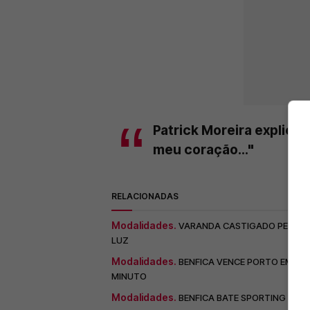
Patrick Moreira explica 
meu coração..."
RELACIONADAS
Modalidades.
VARANDA CASTIGADO PELA FP
LUZ
Modalidades.
BENFICA VENCE PORTO EM FI
MINUTO
Modalidades.
BENFICA BATE SPORTING POR