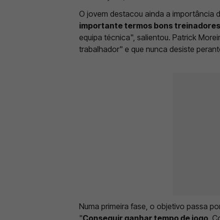
O jovem destacou ainda a importância d
importante termos bons treinadores
equipa técnica", salientou. Patrick Mor
trabalhador" e que nunca desiste perante
Numa primeira fase, o objetivo passa p
"
Conseguir ganhar tempo de jogo
. C