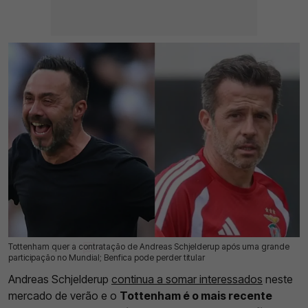
Tottenham quer a contratação de Andreas Schjelderup após uma grande
19 Jul 2026 | 13:17 |
0
participação no Mundial; Benfica pode perder titular
Andreas Schjelderup
continua a somar interessados
neste
mercado de verão e o
Tottenham é o mais recente