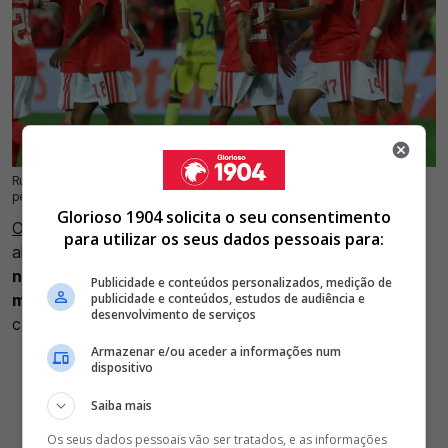
Rui Costa não quer saber de conversa e não baixa das fasquia dos 20M
19 Jul 2026 | 13:24 |
0
pedidos ao Trabzonspor para vender o extremo Gianluca Prestianni
Glorioso 1904 solicita o seu consentimento
O futuro de Gianluca Prestianni
no Benfica continua em
para utilizar os seus dados pessoais para:
aberto. Apesar do forte interesse do Trabzonspor,
as
negociações entre os dois clubes atravessam um
Publicidade e conteúdos personalizados, medição de
momento delicado
e o negócio corre mesmo o risco de
publicidade e conteúdos, estudos de audiência e
desenvolvimento de serviços
cair por terra.
Armazenar e/ou aceder a informações num
dispositivo
Saiba mais
Os seus dados pessoais vão ser tratados, e as informações