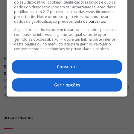
do seu dispositivo (cookies, identificadores únicos e outros
dados do dispositivo) podem ser armazenadas, acedidas e
partilhadas com 217 parceiros ou usadas especificamente
por este site. Nós e os nossos parceiros podemos usar
dados de geolocalização precisos.
Lista de parceiros.
Alguns fornecedores podem tratar os seus dados pessoais
com base no interesse legítimo, ao qual se pode opor
gerindo as opções abaixo. Procure um link na parte inferior
desta página ou no menu do site para gerir ou revogar o
consentimento nas definições de privacidade e cookies.
Segundo avança o jornal turco Sabah,
o impasse nas
conversações levou o emblema de Trabzon a
Consentir
começar a procurar alternativas no mercado.
A SAD
liderada por Rui Costa deixou claro que apenas admite
Gerir opções
negociar o passe do internacional argentino por uma verba
a rondar os 20 milhões de euros.
RELACIONADAS