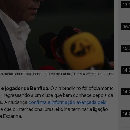
17:
16:
15:
14:
icialmente anunciado como reforço do Palma, finalista vencido na última
 é jogador do Benfica
. O ala brasileiro foi oficialmente
14:
l, regressando a um clube que bem conhece depois de
as. A mudança
confirma a informação avançada pelo
e que o internacional brasileiro iria terminar a ligação
14:
a Espanha.