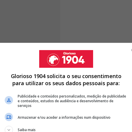
iego Nunes não iria continuar no
Benfica
e o cenário de
s últimas semanas.
A transferência acabou agora
spanhol, com o jogador de 31 anos a assinar um
Glorioso 1904 solicita o seu consentimento
para utilizar os seus dados pessoais para:
Publicidade e conteúdos personalizados, medição de publicidade
e conteúdos, estudos de audiência e desenvolvimento de
CONTRATA MELHOR JOGADOR AO 4.º CLASSIFICADO DA LIGA
serviços
Armazenar e/ou aceder a informações num dispositivo
E-SE E ESTÁ A CAMINHO DO 3.º CLASSIFICADO DA LIGA
Saiba mais