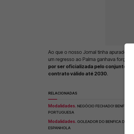
Ao que o nosso Jornal tinha apurado, D
um regresso ao Palma ganhava força na
por ser oficializada pelo conjunto e
contrato válido até 2030
.
RELACIONADAS
Modalidades.
NEGÓCIO FECHADO! BENFICA 
PORTUGUESA
Modalidades.
GOLEADOR DO BENFICA DESPED
ESPANHOLA