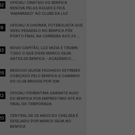
OFICIAL! CRIATIVO DO BENFICA 
02
RENOVA PELAS ÁGUIAS E FICA 
'AMARRADO' AO CLUBE DA LUZ
OFICIAL! A CHORAR, FUTEBOLISTA QUE 
18
VIVEU PESADELO NO BENFICA PÕE 
PONTO FINAL NA CARREIRA AOS 29 
ANOS
NOVO CAPITÃO, LUZ VAZIA E TRUBIN: 
33
TUDO O QUE DISSE MARCO SILVA 
ANTES DE BENFICA - ACADÉMICO 
VISEU
NEGÓCIO QUASE FECHADO! EXTREMO 
26
COBIÇADO PELO BENFICA A CAMINHO 
DO CLUB BRUGGE POR 12M
OFICIAL! FIORENTINA GARANTE ALVO 
22
DO BENFICA POR EMPRÉSTIMO ATÉ AO 
FINAL DA TEMPORADA
CENTRAL DE 28 ANOS DO CHELSEA É 
20
DESEJADO POR MARCO SILVA NO 
BENFICA