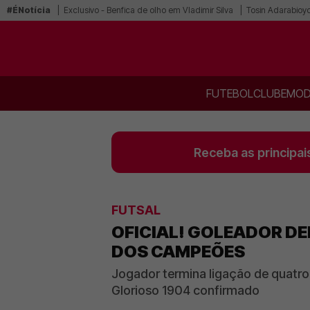
#ÉNotícia
Exclusivo - Benfica de olho em Vladimir Silva
Tosin Adarabioyo
FUTEBOL
CLUBE
MOD
Receba as principai
FUTSAL
OFICIAL! GOLEADOR DE
DOS CAMPEÕES
Jogador termina ligação de quatro
Glorioso 1904 confirmado