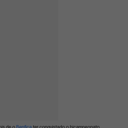
ois de o
Benfica
ter conquistado o bicampeonato