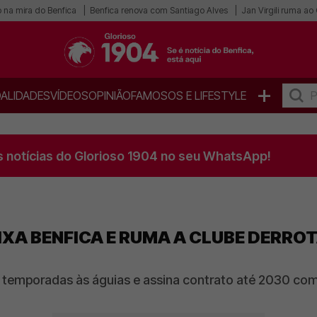
 na mira do Benfica
Benfica renova com Santiago Alves
Jan Virgili ruma a
+
ALIDADES
VÍDEOS
OPINIÃO
FAMOSOS E LIFESTYLE
s notícias do Glorioso 1904 no seu WhatsApp!
IXA BENFICA E RUMA A CLUBE DERROT
 temporadas às águias e assina contrato até 2030 co