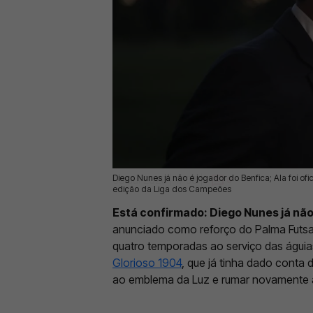
Diego Nunes já não é jogador do Benfica; Ala foi of
09 Jul 2026 | 17:58 |
0
edição da Liga dos Campeões
Está confirmado: Diego Nunes já não
anunciado como reforço do Palma Futsa
quatro temporadas ao serviço das águi
Glorioso 1904
, que já tinha dado conta d
ao emblema da Luz e rumar novamente 