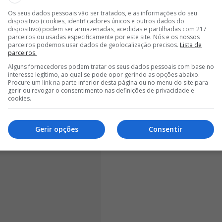
OGADORES DO BENFICA SAEM A CUSTO ZERO
Os seus dados pessoais vão ser tratados, e as informações do seu
dispositivo (cookies, identificadores únicos e outros dados do
<
>
dispositivo) podem ser armazenadas, acedidas e partilhadas com 217
parceiros ou usadas especificamente por este site. Nós e os nossos
parceiros podemos usar dados de geolocalização precisos.
Lista de
2, precisamente depois de uma primeira passagem
parceiros.
cinco temporadas.
Ao longo de quatro épocas de
Alguns fornecedores podem tratar os seus dados pessoais com base no
 146 partidas oficiais e apontou 78 golos
, afirmando-
interesse legítimo, ao qual se pode opor gerindo as opções abaixo.
Procure um link na parte inferior desta página ou no menu do site para
quipa encarnada. Pela Luz, conquistou ainda um total
gerir ou revogar o consentimento nas definições de privacidade e
onais, duas Taças de Portugal, duas Taças da Liga e
cookies.
Gerir opções
Consentir