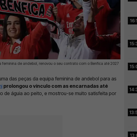
16:
15:
a feminina de andebol, renovou o seu contrato com o Benfica até 2027
15:
uma das peças da equipa feminina de andebol para as
i
prolongou o vínculo com as encarnadas até
14:
vo de águia ao peito, e mostrou-se muito satisfeita por
13:
13: