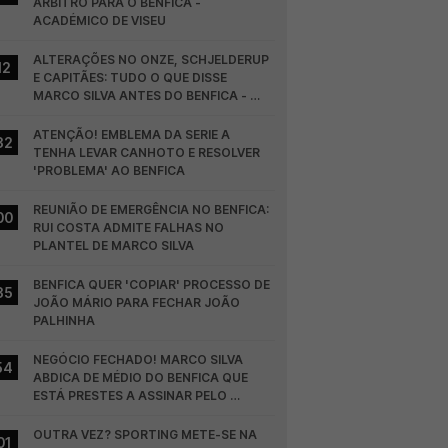
ÁRBITRO PARA O BENFICA - 
ACADÉMICO DE VISEU
ALTERAÇÕES NO ONZE, SCHJELDERUP 
12
E CAPITÃES: TUDO O QUE DISSE 
MARCO SILVA ANTES DO BENFICA - 
HEARTS
ATENÇÃO! EMBLEMA DA SERIE A 
32
TENHA LEVAR CANHOTO E RESOLVER 
'PROBLEMA' AO BENFICA
REUNIÃO DE EMERGÊNCIA NO BENFICA: 
00
RUI COSTA ADMITE FALHAS NO 
PLANTEL DE MARCO SILVA
BENFICA QUER 'COPIAR' PROCESSO DE 
35
JOÃO MÁRIO PARA FECHAR JOÃO 
PALHINHA
NEGÓCIO FECHADO! MARCO SILVA 
54
ABDICA DE MÉDIO DO BENFICA QUE 
ESTÁ PRESTES A ASSINAR PELO 
COLÓNIA
OUTRA VEZ? SPORTING METE-SE NA 
01