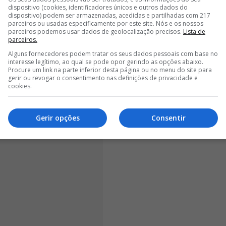
dispositivo (cookies, identificadores únicos e outros dados do
ou à Luz em 2025, proveniente do Dossobuono.
dispositivo) podem ser armazenadas, acedidas e partilhadas com 217
parceiros ou usadas especificamente por este site. Nós e os nossos
parceiros podemos usar dados de geolocalização precisos.
Lista de
parceiros.
Alguns fornecedores podem tratar os seus dados pessoais com base no
interesse legítimo, ao qual se pode opor gerindo as opções abaixo.
Procure um link na parte inferior desta página ou no menu do site para
gerir ou revogar o consentimento nas definições de privacidade e
cookies.
Gerir opções
Consentir