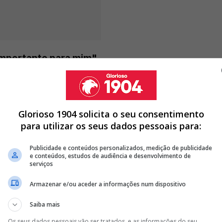
 importante para mim"
Glorioso 1904 solicita o seu consentimento
NAGER SALTA PARA O COMANDO TÉCNICO DO BENFICA APÓS
para utilizar os seus dados pessoais para:
IZ ADEUS AO BENFICA E VAI PARA O DESEMPREGO: "ERA
Publicidade e conteúdos personalizados, medição de publicidade
e conteúdos, estudos de audiência e desenvolvimento de
serviços
A' E PERDE 7.º TREINADOR NESTE VERÃO
Armazenar e/ou aceder a informações num dispositivo
<
>
Saiba mais
enfica mais um ano. É um clube importante para
ompetitivas diferentes"
, afirmou em declarações à
Os seus dados pessoais vão ser tratados, e as informações do seu