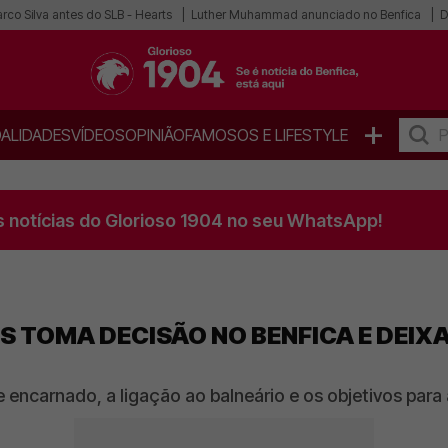
co Silva antes do SLB - Hearts
Luther Muhammad anunciado no Benfica
D
+
ALIDADES
VÍDEOS
OPINIÃO
FAMOSOS E LIFESTYLE
s notícias do Glorioso 1904 no seu WhatsApp!
S TOMA DECISÃO NO BENFICA E DEI
be encarnado, a ligação ao balneário e os objetivos p