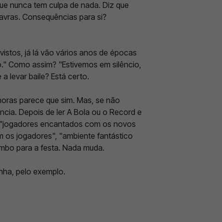
 que nunca tem culpa de nada. Diz que
lavras. Consequências para si?
 vistos, já lá vão vários anos de épocas
o." Como assim? "Estivemos em silêncio,
a levar baile? Está certo.
horas parece que sim. Mas, se não
cia. Depois de ler A Bola ou o Record e
— "jogadores encantados com os novos
m os jogadores", "ambiente fantástico
mbo para a festa. Nada muda.
nha, pelo exemplo.