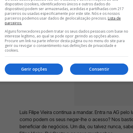
dispositivo (cookies, identificadores únicos e outros dados do
com os tempos em que esteve ao lado de Luís Filipe Vi
dispositivo) podem ser armazenadas, acedidas e partilhadas com 217
costume.
parceiros ou usadas especificamente por este site. Nós e os nossos
parceiros podemos usar dados de geolocalização precisos.
Lista de
parceiros.
Alguns fornecedores podem tratar os seus dados pessoais com base no
interesse legítimo, ao qual se pode opor gerindo as opções abaixo.
Procure um link na parte inferior desta página ou no menu do site para
gerir ou revogar o consentimento nas definições de privacidade e
cookies.
Gerir opções
Consentir
Luís Filipe Vieira continua a mandar. Entra na AG pelo
como podem os seus negar-lhe o acesso? Nos bastid
beneficiar de negócios. Um dia, ou talvez nunca, sabe