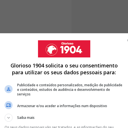
Glorioso 1904 solicita o seu consentimento
para utilizar os seus dados pessoais para:
Publicidade e conteúdos personalizados, medição de publicidade
e conteúdos, estudos de audiência e desenvolvimento de
serviços
Coloca os óculos, passa gel no cabelo, faz a cara de
Armazenar e/ou aceder a informações num dispositivo
derrota e não se explica qual é o rumo a seguir. A di
contas, um presente envenenado, pois assim Rui Cost
Saiba mais
acredita que Rui Costa conseguirá mudar o rumo. Se a
mestre dos lugares-comuns, de assumir responsabili
Os seus dados pessoais vão ser tratados, e as informações do seu