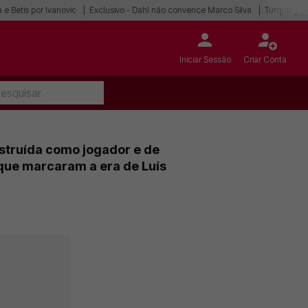
 e Betis por Ivanovic
Exclusivo - Dahl não convence Marco Silva
Turquia po
Iniciar Sessão
Criar Conta
struída como jogador e de
que marcaram a era de Luís