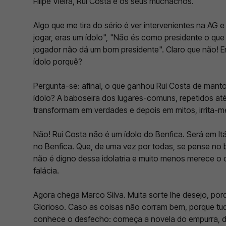
Filipe Vieira, Rui Costa e os seus muchachos.
Algo que me tira do sério é ver intervenientes na AG e 
jogar, eras um ídolo", "Não és como presidente o q
jogador não dá um bom presidente". Claro que não! E
ídolo porquê?
Pergunta-se: afinal, o que ganhou Rui Costa de mant
ídolo? A baboseira dos lugares-comuns, repetidos até
transformam em verdades e depois em mitos, irrita-
Não! Rui Costa não é um ídolo do Benfica. Será em It
no Benfica. Que, de uma vez por todas, se pense no 
não é digno dessa idolatria e muito menos merece 
falácia.
Agora chega Marco Silva. Muita sorte lhe desejo, por
Glorioso. Caso as coisas não corram bem, porque tud
conhece o desfecho: começa a novela do empurra, do