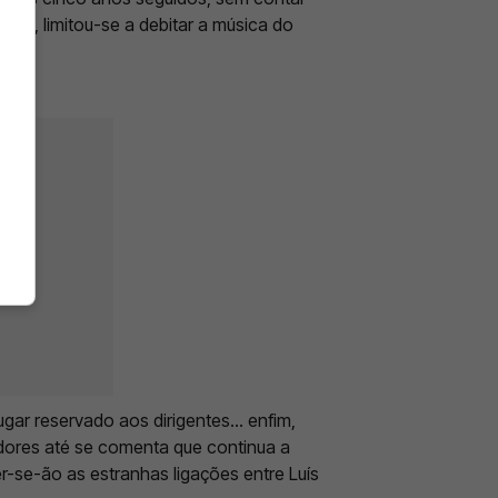
eira, limitou-se a debitar a música do
 lugar reservado aos dirigentes… enfim,
ores até se comenta que continua a
r-se-ão as estranhas ligações entre Luís