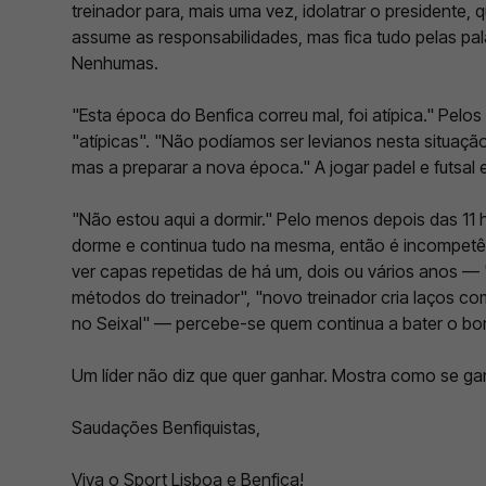
treinador para, mais uma vez, idolatrar o presidente,
assume as responsabilidades, mas fica tudo pelas pa
Nenhumas.
"Esta época do Benfica correu mal, foi atípica." Pelos
"atípicas". "Não podíamos ser levianos nesta situaçã
mas a preparar a nova época." A jogar padel e futsal e 
"Não estou aqui a dormir." Pelo menos depois das 11 
dorme e continua tudo na mesma, então é incompetên
ver capas repetidas de há um, dois ou vários anos 
métodos do treinador", "novo treinador cria laços co
no Seixal" — percebe-se quem continua a bater o bo
Um líder não diz que quer ganhar. Mostra como se ga
Saudações Benfiquistas,
Viva o Sport Lisboa e Benfica!