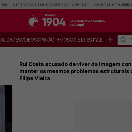
arães
Bernardo Silva assina contrato com o Benfica
Tira-teimas entre Benfica
+
ALIDADES
VÍDEOS
OPINIÃO
FAMOSOS E LIFESTYLE
Rui Costa acusado de viver da imagem con
manter os mesmos problemas estruturais 
Filipe Vieira