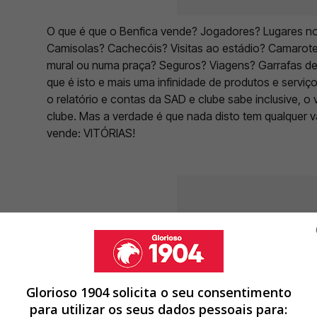
O que é que o Benfica vende? Jogadores? Lugares no e
Camisolas? Cachecóis? Visitas ao estádio? Camarote
mural ou numa praça? Seguros? Viagens? Garrafas de
que é isto e mais uma infinidade de produtos e serviç
o relatório e contas da SAD e clube sabe inclusive, o 
clube. Mas a verdade é que nada disto tem qualquer v
vende: VITÓRIAS!
Glorioso 1904 solicita o seu consentimento
para utilizar os seus dados pessoais para: