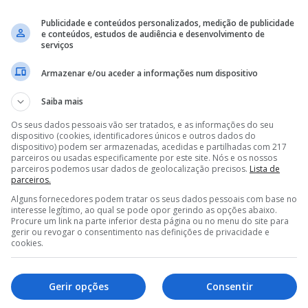
Publicidade e conteúdos personalizados, medição de publicidade
e conteúdos, estudos de audiência e desenvolvimento de
serviços
Armazenar e/ou aceder a informações num dispositivo
Saiba mais
Os seus dados pessoais vão ser tratados, e as informações do seu
dispositivo (cookies, identificadores únicos e outros dados do
dispositivo) podem ser armazenadas, acedidas e partilhadas com 217
parceiros ou usadas especificamente por este site. Nós e os nossos
parceiros podemos usar dados de geolocalização precisos.
Lista de
parceiros.
Alguns fornecedores podem tratar os seus dados pessoais com base no
interesse legítimo, ao qual se pode opor gerindo as opções abaixo.
Procure um link na parte inferior desta página ou no menu do site para
gerir ou revogar o consentimento nas definições de privacidade e
cookies.
Gerir opções
Consentir
O que faz o Benfica o maior clube português e um d
único contruído ao longo de mais de 120 anos de hist