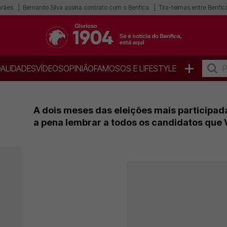
arães
Bernardo Silva assina contrato com o Benfica
Tira-teimas entre Benfica
+
ALIDADES
VÍDEOS
OPINIÃO
FAMOSOS E LIFESTYLE
A dois meses das eleições mais participada
a pena lembrar a todos os candidatos que 