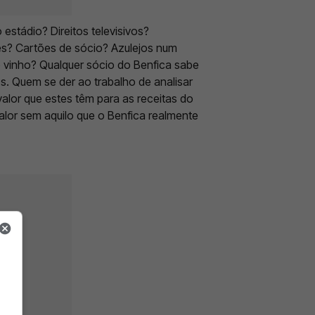
stádio? Direitos televisivos?
s? Cartões de sócio? Azulejos num
 vinho? Qualquer sócio do Benfica sabe
os. Quem se der ao trabalho de analisar
valor que estes têm para as receitas do
alor sem aquilo que o Benfica realmente