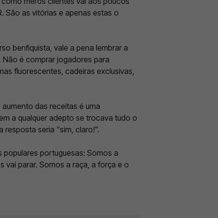
s como meros clientes vai aos poucos
 São as vitórias e apenas estas o
so benfiquista, vale a pena lembrar a
. Não é comprar jogadores para
as fluorescentes, cadeiras exclusivas,
o aumento das receitas é uma
tem a qualquer adepto se trocava tudo o
 resposta seria “sim, claro!”.
s populares portuguesas: Somos a
os vai parar. Somos a raça, a força e o