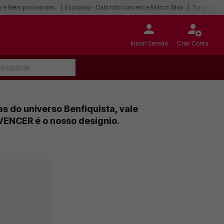
 e Betis por Ivanovic
Exclusivo - Dahl não convence Marco Silva
Turquia po
Iniciar Sessão
Criar Conta
s do universo Benfiquista, vale
VENCER é o nosso desígnio.