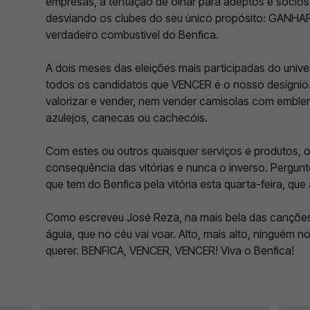
empresas, a tentação de olhar para adeptos e sócio
desviando os clubes do seu único propósito: GANHAR.
verdadeiro combustível do Benfica.
A dois meses das eleições mais participadas do univer
todos os candidatos que VENCER é o nosso desígnio
valorizar e vender, nem vender camisolas com emblem
azulejos, canecas ou cachecóis.
Com estes ou outros quaisquer serviços e produtos, 
consequência das vitórias e nunca o inverso. Pergun
que tem do Benfica pela vitória esta quarta-feira, que a
Como escreveu José Reza, na mais bela das cançõe
águia, que no céu vai voar. Alto, mais alto, ninguém n
querer. BENFICA, VENCER, VENCER! Viva o Benfica!