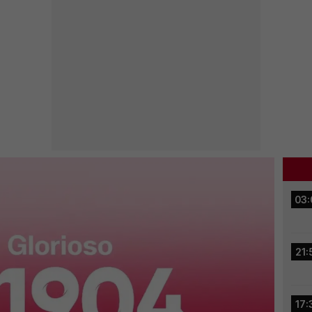
03:
21:
17: