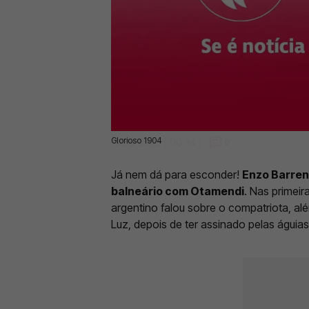
Glorioso 1904
19 Jul 2025 | 00:34 |
0
Já nem dá para esconder!
Enzo Barren
balneário com Otamendi
. Nas primei
argentino falou sobre o compatriota, al
Luz, depois de ter assinado pelas águia