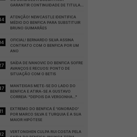
GARANTIR CONTINUIDADE DE TITULAR 
NO BENFICA
ATENÇÃO! NEWCASTLE IDENTIFICA 
44
MÉDIO DO BENFICA PARA SUBSTITUIR 
BRUNO GUIMARÃES
OFICIAL! BERNARDO SILVA ASSINA 
04
CONTRATO COM O BENFICA POR UM 
ANO
SAÍDA DE IVANOVIC DO BENFICA SOFRE 
27
AVANÇOS E RECUOS: PONTO DE 
SITUAÇÃO COM O BETIS
MANTEIGAS METE-SE DO LADO DO 
47
BENFICA E ATIRA-SE A GUSTAVO 
CORREIA: "DEPOIS DA VERGONHA…"
EXTREMO DO BENFICA É 'IGNORADO' 
11
POR MARCO SILVA E TURQUIA É A SUA 
MAIOR HIPÓTESE
VERTONGHEN CULPA RUI COSTA PELA 
32