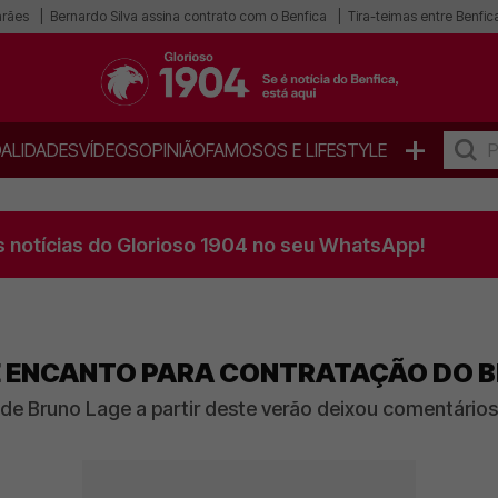
arães
Bernardo Silva assina contrato com o Benfica
Tira-teimas entre Benfica
+
ALIDADES
VÍDEOS
OPINIÃO
FAMOSOS E LIFESTYLE
s notícias do Glorioso 1904 no seu WhatsApp!
 ENCANTO PARA CONTRATAÇÃO DO BE
s de Bruno Lage a partir deste verão deixou comentário