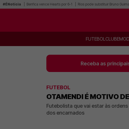
#ÉNotícia
Benfica vence Hearts por 6-1
Ríos pode substituir Bruno Guim
FUTEBOL
CLUBE
MOD
Receba as principai
FUTEBOL
OTAMENDI É MOTIVO DE
Futebolista que vai estar às orden
dos encarnados