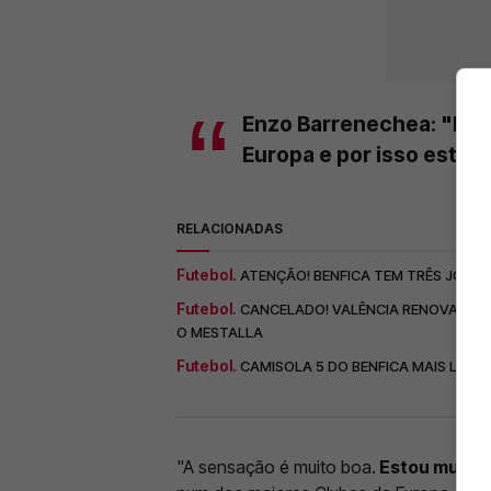
Enzo Barrenechea: "Est
Europa e por isso estou 
RELACIONADAS
Futebol.
ATENÇÃO! BENFICA TEM TRÊS JOGA
Futebol.
CANCELADO! VALÊNCIA RENOVA COM
O MESTALLA
Futebol.
CAMISOLA 5 DO BENFICA MAIS LONG
"A sensação é muito boa.
Estou muito f