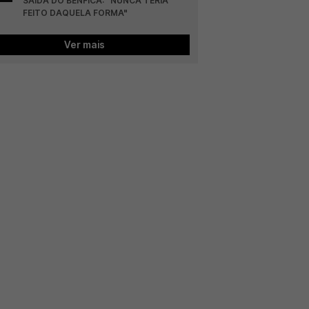
SAÍDA DO BENFICA: "NUNCA TERIA 
FEITO DAQUELA FORMA"
Ver mais