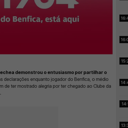
16:
16:
15:
echea demonstrou o entusiasmo por partilhar o
ras declarações enquanto jogador do Benfica, o médio
14:
ém de ter mostrado alegria por ter chegado ao Clube da
s.
14:
13: