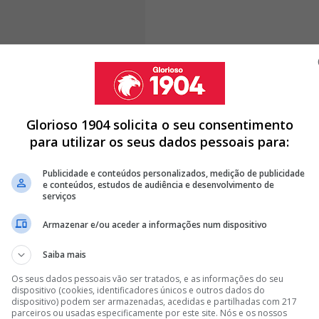
ou num dos maiores Clubes da
muito feliz"
Glorioso 1904 solicita o seu consentimento
para utilizar os seus dados pessoais para:
Publicidade e conteúdos personalizados, medição de publicidade
DORES QUE AINDA NÃO CONVENCERAM MARCO SILVA
e conteúdos, estudos de audiência e desenvolvimento de
serviços
 GUIDO RODRÍGUEZ E JOGADOR DO BENFICA JÁ NÃO VAI PARA
Armazenar e/ou aceder a informações num dispositivo
E DE RUMAR AO VALÊNCIA
Saiba mais
<
>
Os seus dados pessoais vão ser tratados, e as informações do seu
dispositivo (cookies, identificadores únicos e outros dados do
dispositivo) podem ser armazenadas, acedidas e partilhadas com 217
eliz, é um orgulho pertencer a este Clube.
Estou
parceiros ou usadas especificamente por este site. Nós e os nossos