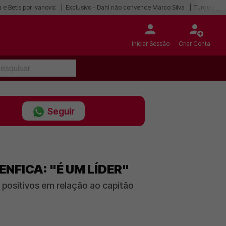
 e Betis por Ivanovic
Exclusivo - Dahl não convence Marco Silva
Turquia po
Iniciar Sessão
Criar Conta
Seguir
NFICA: "É UM LÍDER"
s positivos em relação ao capitão