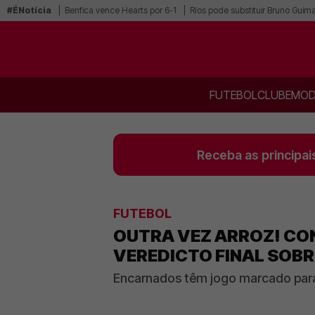
#ÉNotícia
Benfica vence Hearts por 6-1
Ríos pode substituir Bruno Guim
FUTEBOL
CLUBE
MOD
Receba as principai
FUTEBOL
OUTRA VEZ ARROZ! CON
VEREDICTO FINAL SOBR
Encarnados têm jogo marcado para 