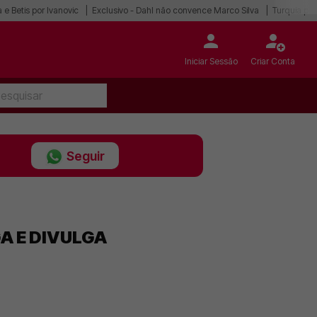
 e Betis por Ivanovic
Exclusivo - Dahl não convence Marco Silva
Turquia po
Iniciar Sessão
Criar Conta
Seguir
A E DIVULGA