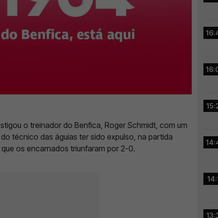
16:
16:
15:
astigou o treinador do Benfica, Roger Schmidt, com um
 do técnico das águias ter sido expulso, na partida
14:
 que os encarnados triunfaram por 2-0.
14:
13: