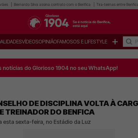
arães
Bernardo Silva assina contrato com o Benfica
Tira-teimas entre Benfica
+
ALIDADES
VÍDEOS
OPINIÃO
FAMOSOS E LIFESTYLE
s notícias do Glorioso 1904 no seu WhatsApp!
SELHO DE DISCIPLINA VOLTA À CARG
E TREINADOR DO BENFICA
esta sexta-feira, no Estádio da Luz