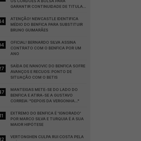
OS CORDÕES À BOLSA PARA 
GARANTIR CONTINUIDADE DE TITULAR 
NO BENFICA
ATENÇÃO! NEWCASTLE IDENTIFICA 
44
MÉDIO DO BENFICA PARA SUBSTITUIR 
BRUNO GUIMARÃES
OFICIAL! BERNARDO SILVA ASSINA 
04
CONTRATO COM O BENFICA POR UM 
ANO
SAÍDA DE IVANOVIC DO BENFICA SOFRE 
27
AVANÇOS E RECUOS: PONTO DE 
SITUAÇÃO COM O BETIS
MANTEIGAS METE-SE DO LADO DO 
47
BENFICA E ATIRA-SE A GUSTAVO 
CORREIA: "DEPOIS DA VERGONHA…"
EXTREMO DO BENFICA É 'IGNORADO' 
11
POR MARCO SILVA E TURQUIA É A SUA 
MAIOR HIPÓTESE
VERTONGHEN CULPA RUI COSTA PELA 
32