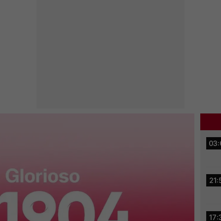
03:
21:
17: