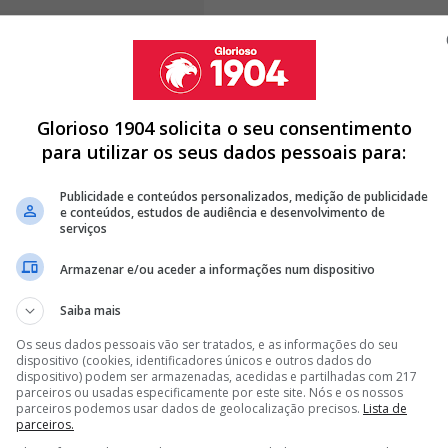
não iria marcar presença no banco do Glorioso
,
ima que o alemão terá de pagar.
Glorioso 1904 solicita o seu consentimento
para utilizar os seus dados pessoais para:
Publicidade e conteúdos personalizados, medição de publicidade
A DE MÉDIO DO BENFICA PARA GUIMARÃES
e conteúdos, estudos de audiência e desenvolvimento de
serviços
DE MARCO SILVA E PRETENDE LEVAR ALVO DO BENFICA PARA
Armazenar e/ou aceder a informações num dispositivo
DO BENFICA E OBRIGA MARCO SILVA A PROCURAR OUTRA
Saiba mais
Os seus dados pessoais vão ser tratados, e as informações do seu
dispositivo (cookies, identificadores únicos e outros dados do
<
>
dispositivo) podem ser armazenadas, acedidas e partilhadas com 217
parceiros ou usadas especificamente por este site. Nós e os nossos
“expulsão de treinador - Aos 45’+5’ da segunda parte,
parceiros podemos usar dados de geolocalização precisos.
Lista de
parceiros.
ela] arremessaram uma garrafa de água ao treinador da