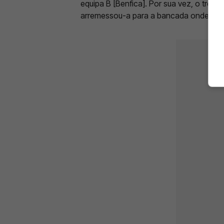
equipa B [Benfica]. Por sua vez, o trein
arremessou-a para a bancada onde esta