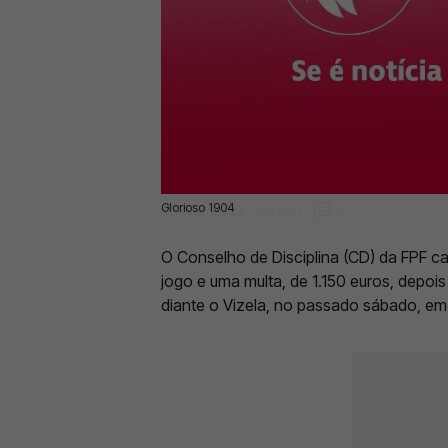
Glorioso 1904
03 Mar 2023 | 09:25 |
0
O Conselho de Disciplina (CD) da FPF c
jogo e uma multa, de 1.150 euros, depois
diante o Vizela, no passado sábado, em