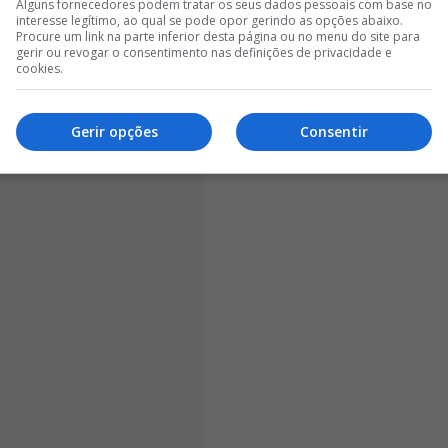
Alguns fornecedores podem tratar os seus dados pessoais com base no
ador da equipa B apanhou a referida garrafa de água e
interesse legítimo, ao qual se pode opor gerindo as opções abaixo.
vam os adeptos afetos à equipa A”.
Procure um link na parte inferior desta página ou no menu do site para
gerir ou revogar o consentimento nas definições de privacidade e
cookies.
Gerir opções
Consentir