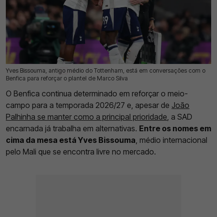
Yves Bissouma, antigo médio do Tottenham, está em conversações com o
18 Jul 2026 | 17:37 |
0
Benfica para reforçar o plantel de Marco Silva
O Benfica continua determinado em reforçar o meio-
campo para a temporada 2026/27 e, apesar de
João
Palhinha se manter como a principal prioridade
, a SAD
encarnada já trabalha em alternativas.
Entre os nomes em
cima da mesa está Yves Bissouma
, médio internacional
pelo Mali que se encontra livre no mercado.