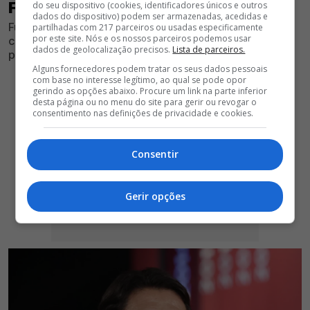
FUTEBOLISTA NÃO VAI RUMAR À LUZ
do seu dispositivo (cookies, identificadores únicos e outros
dados do dispositivo) podem ser armazenadas, acedidas e
Futebolista esteve na lista de alvos das águias, mas
partilhadas com 217 parceiros ou usadas especificamente
por este site. Nós e os nossos parceiros podemos usar
conversações entre as partes não chegaram a bom
dados de geolocalização precisos.
Lista de parceiros.
porto, interrompendo as negociações
Alguns fornecedores podem tratar os seus dados pessoais
com base no interesse legítimo, ao qual se pode opor
gerindo as opções abaixo. Procure um link na parte inferior
desta página ou no menu do site para gerir ou revogar o
consentimento nas definições de privacidade e cookies.
Consentir
Gerir opções