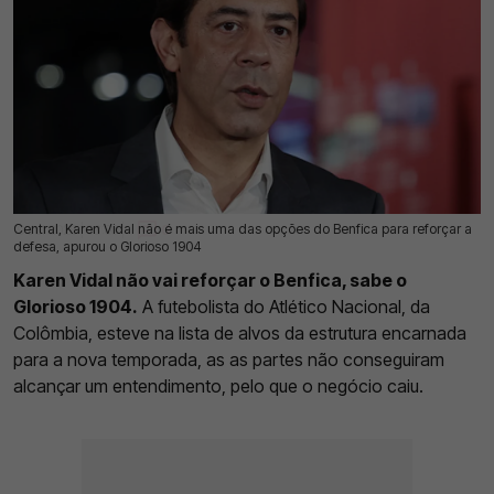
Central, Karen Vidal não é mais uma das opções do Benfica para reforçar a
19 Jul 2026 | 03:00 |
0
defesa, apurou o Glorioso 1904
Karen Vidal não vai reforçar o Benfica, sabe o
Glorioso 1904.
A futebolista do Atlético Nacional, da
Colômbia, esteve na lista de alvos da estrutura encarnada
para a nova temporada, as as partes não conseguiram
alcançar um entendimento, pelo que o negócio caiu.