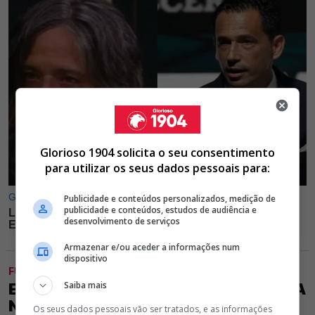
Glorioso 1904 solicita o seu consentimento
para utilizar os seus dados pessoais para:
Publicidade e conteúdos personalizados, medição de
publicidade e conteúdos, estudos de audiência e
desenvolvimento de serviços
Armazenar e/ou aceder a informações num
dispositivo
FUTEBOL
Saiba mais
EXCLUSIVO GLORIOSO 1904 - BENFICA
NÃO SE ENTENDE COM VIDAL E
Os seus dados pessoais vão ser tratados, e as informações