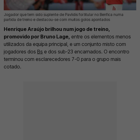
Jogador que tem sido suplente de Pavlidis foi titular no Benfica numa
18 Ago 2025 | 15:36 |
0
partida de treino e destacou-se com muitos golos apontados
Henrique Araújo brilhou num jogo de treino,
promovido por Bruno Lage,
entre os elementos menos
utilizados da equipa principal, e um conjunto misto com
jogadores dos
Bs
e dos sub-23 encarnados. O encontro
terminou com esclarecedores 7-0 para o grupo mais
cotado.