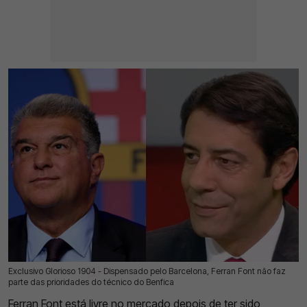
Exclusivo Glorioso 1904 - Dispensado pelo Barcelona, Ferran Font não faz
05 Jul 2026 | 03:00 |
0
parte das prioridades do técnico do Benfica
Ferran Font
está livre no mercado depois de ter sido