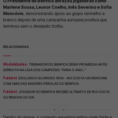
O Presidente do Benfica abraçou jogadoras como
Marlene Sousa, Leonor Coelho, Inês Severino e Sofia
Moncóvio
, demonstrando apoio ao grupo vermelho e
branco depois de uma campanha europeia positiva que
terminou sem o desejado troféu.
RELACIONADAS
Modalidades.
TREINADOR DO BENFICA DEIXA PROMESSA APÓS
DERROTA NA LIGA DOS CAMPEÕES: "PARA O ANO..."
Futebol.
EXCLUSIVO GLORIOSO 1904 - RUI COSTA VAI RENOVAR
COM UMA DAS MAIORES PÉROLAS DO BENFICA
Futebol.
JOGADOR DO BENFICA RECEBE ULTIMATO DE RUI COSTA:
OU RENOVA OU SAI
<
>
Dentro do rinque, o conjunto espanhol entrou mais forte e