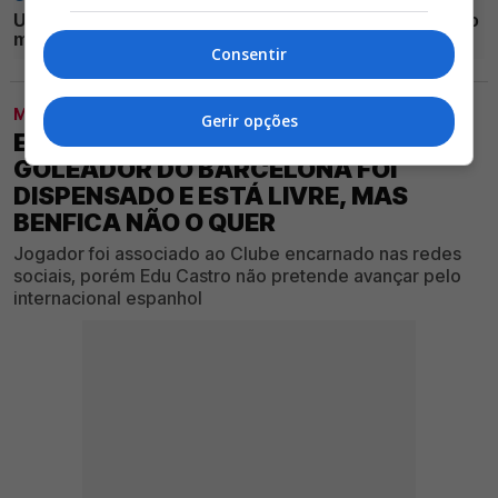
Consentir
MODALIDADES
Gerir opções
EXCLUSIVO GLORIOSO 1904 -
GOLEADOR DO BARCELONA FOI
DISPENSADO E ESTÁ LIVRE, MAS
BENFICA NÃO O QUER
Jogador foi associado ao Clube encarnado nas redes
sociais, porém Edu Castro não pretende avançar pelo
internacional espanhol