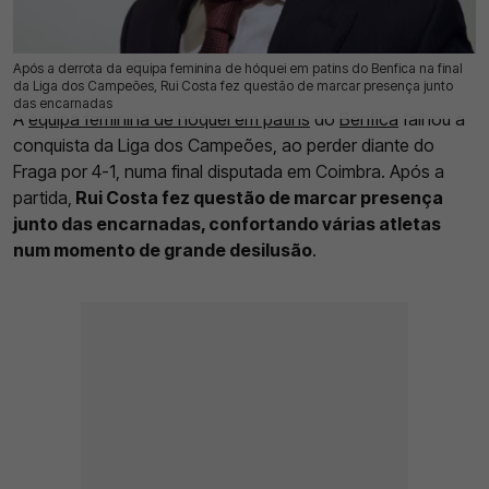
Após a derrota da equipa feminina de hóquei em patins do Benfica na final
11 Mai 2026 | 18:01 |
0
da Liga dos Campeões, Rui Costa fez questão de marcar presença junto
das encarnadas
A
equipa feminina de hóquei em patins
do
Benfica
falhou a
conquista da Liga dos Campeões, ao perder diante do
Fraga por 4-1, numa final disputada em Coimbra. Após a
partida,
Rui Costa fez questão de marcar presença
junto das encarnadas, confortando várias atletas
num momento de grande desilusão
.