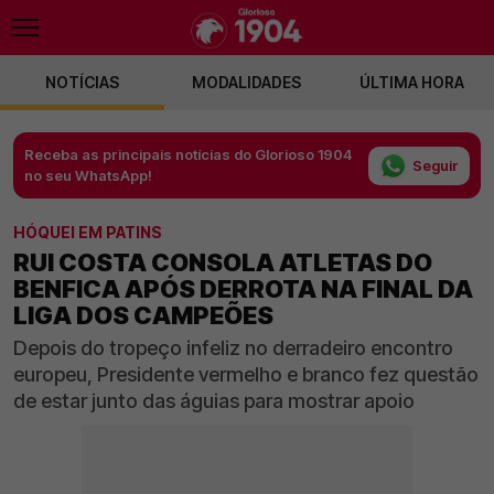
NOTÍCIAS
MODALIDADES
ÚLTIMA HORA
Receba as principais notícias do Glorioso 1904
Seguir
no seu WhatsApp!
HÓQUEI EM PATINS
RUI COSTA CONSOLA ATLETAS DO
BENFICA APÓS DERROTA NA FINAL DA
LIGA DOS CAMPEÕES
Depois do tropeço infeliz no derradeiro encontro
europeu, Presidente vermelho e branco fez questão
de estar junto das águias para mostrar apoio