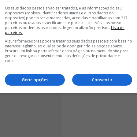
cilitar uma eventual saída e
a mesma fonte aponta
Os seus dados pessoais vão ser tratados, e as informações do seu
dispositivo (cookies, identificadores únicos e outros dados do
 de euros,
que tem contrato até 2028 e cláusula de
dispositivo) podem ser armazenadas, acedidas e partilhadas com 217
do Milan, também Barcelona e
Como continuam atentos
parceiros ou usadas especificamente por este site. Nós e os nossos
parceiros podemos usar dados de geolocalização precisos.
Lista de
parceiros.
Alguns fornecedores podem tratar os seus dados pessoais com base no
interesse legítimo, ao qual se pode opor gerindo as opções abaixo.
Procure um link na parte inferior desta página ou no menu do site para
gerir ou revogar o consentimento nas definições de privacidade e
cookies.
Gerir opções
Consentir