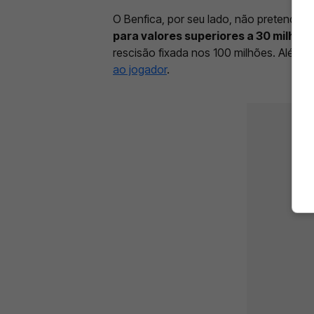
O Benfica, por seu lado, não pretende fa
para valores superiores a 30 milhões
rescisão fixada nos 100 milhões. Além 
ao jogador
.