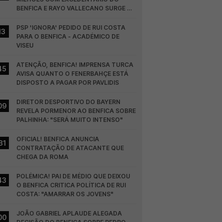
BENFICA E RAYO VALLECANO SURGE NA 
CORRIDA
PSP 'IGNORA' PEDIDO DE RUI COSTA 
13
PARA O BENFICA - ACADÉMICO DE 
VISEU
ATENÇÃO, BENFICA! IMPRENSA TURCA 
45
AVISA QUANTO O FENERBAHÇE ESTÁ 
DISPOSTO A PAGAR POR PAVLIDIS
DIRETOR DESPORTIVO DO BAYERN 
09
REVELA PORMENOR AO BENFICA SOBRE 
PALHINHA: "SERÁ MUITO INTENSO"
OFICIAL! BENFICA ANUNCIA 
31
CONTRATAÇÃO DE ATACANTE QUE 
CHEGA DA ROMA
POLÉMICA! PAI DE MÉDIO QUE DEIXOU 
43
O BENFICA CRITICA POLÍTICA DE RUI 
COSTA: "AMARRAR OS JOVENS"
JOÃO GABRIEL APLAUDE ALEGADA 
00