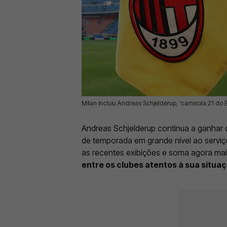
Milan incluiu Andreas Schjelderup, 'camisola 21 do B
15 Mai 2026 | 17:22 |
0
Andreas Schjelderup continua a ganhar d
de temporada em grande nível ao servi
as recentes exibições e soma agora ma
entre os clubes atentos à sua situa