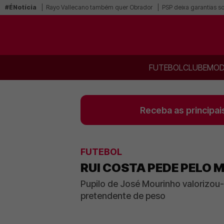
#ÉNotícia
Rayo Vallecano também quer Obrador
PSP deixa garantias s
FUTEBOL
CLUBE
MOD
Receba as principai
FUTEBOL
RUI COSTA PEDE PELO 
Pupilo de José Mourinho valorizo
pretendente de peso