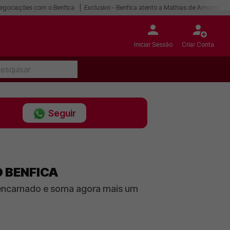
egociações com o Benfica
Exclusivo - Benfica atento a Mathias de Amorim
Iniciar Sessão
Criar Conta
Seguir
O BENFICA
 encarnado e soma agora mais um