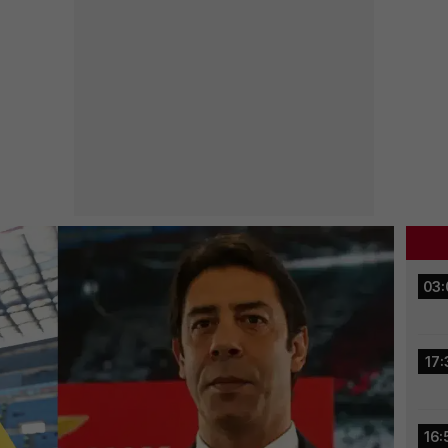
03:
17:
16: