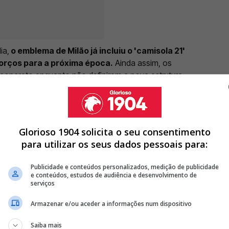
ia,
o emblema de Milão já incluiu o 'camisola 21'
forços para a próxima época.
Ainda assim, os
 concreto enquanto não definirem a nova estrutura
Glorioso 1904 solicita o seu consentimento
para utilizar os seus dados pessoais para:
M NICOLAU AVALIA PÉROLA DO BENFICA: "VALE MAIS DO QUE
Publicidade e conteúdos personalizados, medição de publicidade
 MAL EM TENTAR VENDER CRAQUE DO PLANTEL: "DEVIA MANTÊ-
e conteúdos, estudos de audiência e desenvolvimento de
serviços
UP E JÁ ESTABELECEU VALOR PARA UMA TRANSFERÊNCIA
Armazenar e/ou aceder a informações num dispositivo
<
>
Saiba mais