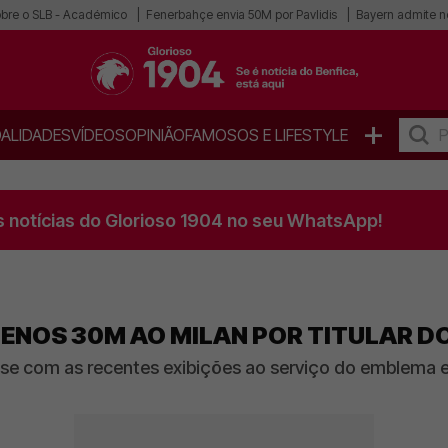
obre o SLB - Académico
Fenerbahçe envia 50M por Pavlidis
Bayern admite n
+
ALIDADES
VÍDEOS
OPINIÃO
FAMOSOS E LIFESTYLE
s notícias do Glorioso 1904 no seu WhatsApp!
MENOS 30M AO MILAN POR TITULAR D
u-se com as recentes exibições ao serviço do emblema