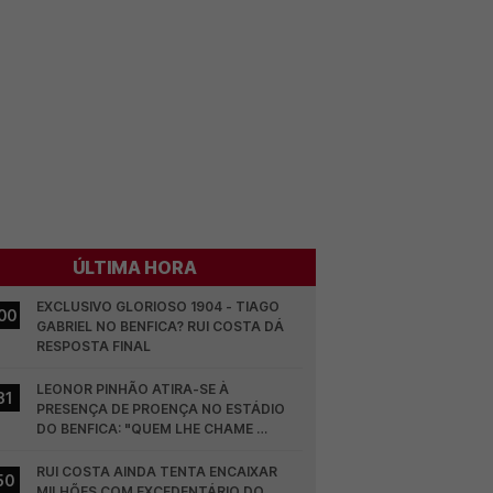
ÚLTIMA HORA
EXCLUSIVO GLORIOSO 1904 - TIAGO 
00
GABRIEL NO BENFICA? RUI COSTA DÁ 
RESPOSTA FINAL
LEONOR PINHÃO ATIRA-SE À 
31
PRESENÇA DE PROENÇA NO ESTÁDIO 
DO BENFICA: "QUEM LHE CHAME 
DESCARAMENTO..."
RUI COSTA AINDA TENTA ENCAIXAR 
50
MILHÕES COM EXCEDENTÁRIO DO 