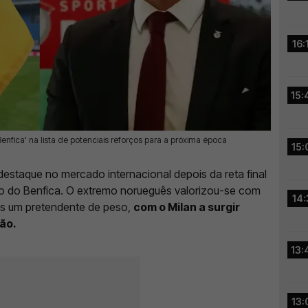
16:
15:
enfica' na lista de potenciais reforços para a próxima época
15:
estaque no mercado internacional depois da reta final
ço do Benfica. O extremo norueguês valorizou-se com
14:
is um pretendente de peso,
com o Milan a surgir
ção.
13:
13: