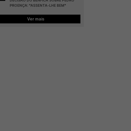
DECISÃO DO BENFICA SOBRE PEDRO 
PROENÇA: "ASSENTA-LHE BEM"
Ver mais