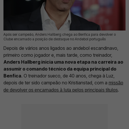
Após ser campeão, Anders Hallberg chega ao Benfica para devolver o
10 Jul 2026 | 12:32 |
0
Clube encarnado a posição de destaque no Andebol português
Depois de vários anos ligados ao andebol escandinavo,
primeiro como jogador e, mais tarde, como treinador,
Anders Hallberg inicia uma nova etapa na carreira ao
assumir o comando técnico da equipa principal do
Benfica
. O treinador sueco, de 40 anos, chega à Luz,
depois de ter sido campeão no Kristianstad, com a
missão
.
de devolver os encarnados à luta pelos principais títulos