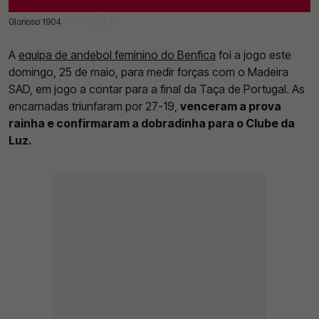
Glorioso 1904
25 Mai 2025 | 17:37 |
0
A
equipa de andebol feminino do Benfica
foi a jogo este
domingo, 25 de maio, para medir forças com o Madeira
SAD, em jogo a contar para a final da Taça de Portugal. As
encarnadas triunfaram por 27-19,
venceram a prova
rainha e confirmaram a dobradinha para o Clube da
Luz.