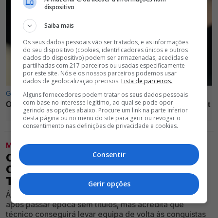
dispositivo
Saiba mais
Os seus dados pessoais vão ser tratados, e as informações
do seu dispositivo (cookies, identificadores únicos e outros
dados do dispositivo) podem ser armazenadas, acedidas e
partilhadas com 217 parceiros ou usadas especificamente
por este site. Nós e os nossos parceiros podemos usar
dados de geolocalização precisos.
Lista de parceiros.
Alguns fornecedores podem tratar os seus dados pessoais
com base no interesse legítimo, ao qual se pode opor
gerindo as opções abaixo. Procure um link na parte inferior
desta página ou no menu do site para gerir ou revogar o
consentimento nas definições de privacidade e cookies.
MODALIDADES
Consentir
OFICIAL! TREINADOR QUE FOI
CAMPEÃO EM 2026 É O NOVO
TÉCNICO DO BENFICA
Gerir opções
Águias anunciaram oficialmente seu novo comandante
após passar época sem títulos, mas acredita que
técnico conseguirá levar equipa de volta às conquistas