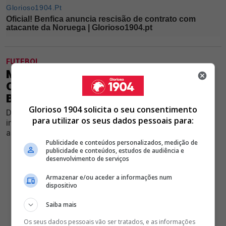
FUTEBOL
MARSELHA PODE MESMO
CONTRATAR DEFESA CENTRAL DO
BENFICA (E NÃO É ANTÓNIO SILVA)
Glorioso 1904 solicita o seu consentimento
Defesa formado no Seixal desperta cada vez mais
para utilizar os seus dados pessoais para:
interesse além-fronteiras e a situação contratual deixa
as águias em alerta
Publicidade e conteúdos personalizados, medição de
publicidade e conteúdos, estudos de audiência e
desenvolvimento de serviços
Armazenar e/ou aceder a informações num
dispositivo
Saiba mais
Os seus dados pessoais vão ser tratados, e as informações