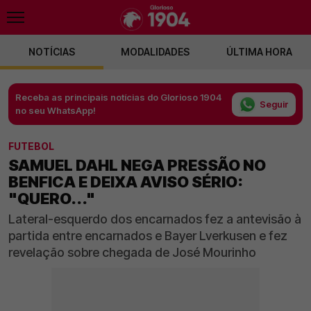
NOTÍCIAS
MODALIDADES
ÚLTIMA HORA
Receba as principais notícias do Glorioso 1904
Seguir
no seu WhatsApp!
FUTEBOL
SAMUEL DAHL NEGA PRESSÃO NO
BENFICA E DEIXA AVISO SÉRIO:
"QUERO..."
Lateral-esquerdo dos encarnados fez a antevisão à
partida entre encarnados e Bayer Lverkusen e fez
revelação sobre chegada de José Mourinho