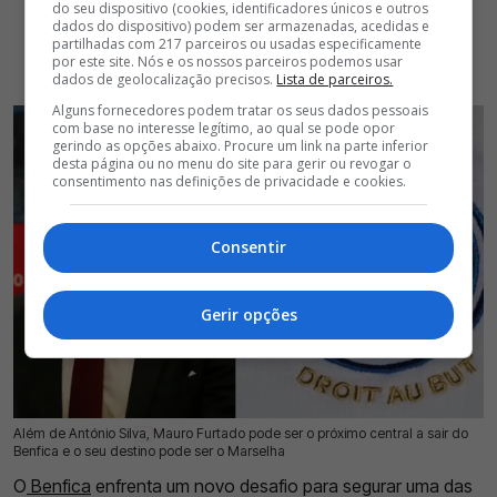
do seu dispositivo (cookies, identificadores únicos e outros
dados do dispositivo) podem ser armazenadas, acedidas e
partilhadas com 217 parceiros ou usadas especificamente
por este site. Nós e os nossos parceiros podemos usar
dados de geolocalização precisos.
Lista de parceiros.
Alguns fornecedores podem tratar os seus dados pessoais
com base no interesse legítimo, ao qual se pode opor
gerindo as opções abaixo. Procure um link na parte inferior
desta página ou no menu do site para gerir ou revogar o
consentimento nas definições de privacidade e cookies.
Consentir
Gerir opções
Além de António Silva, Mauro Furtado pode ser o próximo central a sair do
16 Jul 2026 | 17:31 |
0
Benfica e o seu destino pode ser o Marselha
O
Benfica
enfrenta um novo desafio para segurar uma das