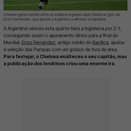
Chelsea gerou revolta entre os adeptos ingleses após destacar golo de
16 Jul 2026 | 16:56 |
0
Enzo Fernández, que ajudou a Argentina a eliminar a Inglaterra
A Argentina venceu esta quarta-feira a Inglaterra por 2-1,
conseguindo assim o apuramento direto para a final do
Mundial.
Enzo Fernández
, antigo médio do
Benfica
, ajudou
a seleção das Pampas com um golaço de fora de área.
Para festejar, o Chelsea enalteceu o seu capitão, mas
a publicação dos londrinos criou uma enorme ira
.