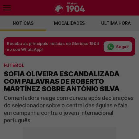
NOTÍCIAS
MODALIDADES
ÚLTIMA HORA
Receba as principais notícias do Glorioso 1904
Seguir
no seu WhatsApp!
FUTEBOL
SOFIA OLIVEIRA ESCANDALIZADA
COM PALAVRAS DE ROBERTO
MARTÍNEZ SOBRE ANTÓNIO SILVA
Comentadora reage com dureza após declarações
do selecionador sobre o central das águias e fala
em campanha contra o jovem internacional
português