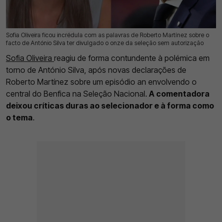
Sofia Oliveira ficou incrédula com as palavras de Roberto Martínez sobre o
22 Mai 2026 | 13:32 |
0
facto de António Silva ter divulgado o onze da seleção sem autorização
Sofia Oliveira
reagiu de forma contundente à polémica em
torno de António Silva, após novas declarações de
Roberto Martínez sobre um episódio an envolvendo o
central do Benfica na Seleção Nacional.
A comentadora
deixou críticas duras ao selecionador e à forma como
o tema
.