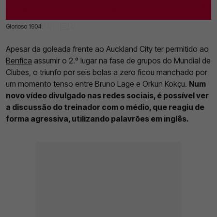
Glorioso 1904
21 Jun 2025 | 11:41 |
0
Apesar da goleada frente ao Auckland City ter permitido ao
Benfica
assumir o 2.º lugar na fase de grupos do Mundial de
Clubes, o triunfo por seis bolas a zero ficou manchado por
um momento tenso entre Bruno Lage e Orkun Kokçu.
Num
novo vídeo divulgado nas redes sociais, é possível ver
a discussão do treinador com o médio, que reagiu de
forma agressiva, utilizando palavrões em inglês.