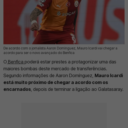
De acordo com o jornalista Aaron Domínguez, Mauro Icardi vai chegar a
16 Jul 2026 | 15:38 |
0
acordo para ser o novo avançado do Benfica
O
Benfica
poderá estar prestes a protagonizar uma das
maiores bombas deste mercado de transferências.
Segundo informações de Aaron Domínguez,
Mauro Icardi
está muito próximo de chegar a acordo com os
encarnados
, depois de terminar a ligação ao Galatasaray.