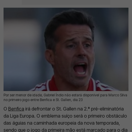
Por ser menor de idade, Gabriel Índio não estará disponível para Marco Silva
16 Jul 2026 | 15:38 |
0
no primeiro jogo entre Benfica e St. Gallen, dia 23
O
Benfica
irá defrontar o St. Gallen na 2.ª pré-eliminatória
da Liga Europa. O emblema suíço será o primeiro obstáculo
das águias na caminhada europeia da nova temporada,
sendo que o jogo da primeira mão está marcado para o dia