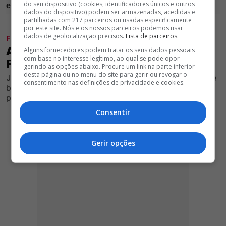
do seu dispositivo (cookies, identificadores únicos e outros
dados do dispositivo) podem ser armazenadas, acedidas e
partilhadas com 217 parceiros ou usadas especificamente
por este site. Nós e os nossos parceiros podemos usar
dados de geolocalização precisos.
Lista de parceiros.
FUTEBOL
ATENÇÃO! REFORÇO DO BENFICA
Alguns fornecedores podem tratar os seus dados pessoais
com base no interesse legítimo, ao qual se pode opor
FALHA DUELO COM O ST. GALLEN
gerindo as opções abaixo. Procure um link na parte inferior
desta página ou no menu do site para gerir ou revogar o
Jogador recentemente contrato pelo Clube vermelho e
consentimento nas definições de privacidade e cookies.
branco não vai estar disponível para o encontro da
primeira mão da 2ª eliminatória da Liga Europa
Consentir
Gerir opções