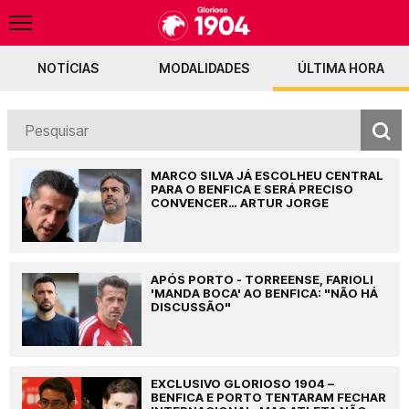
NOTÍCIAS
MODALIDADES
ÚLTIMA HORA
o
Fenerbahçe envia 50M por Pavlidis
Bayern admite negociações com o Ben
MARCO SILVA JÁ ESCOLHEU CENTRAL
PARA O BENFICA E SERÁ PRECISO
CONVENCER… ARTUR JORGE
APÓS PORTO - TORREENSE, FARIOLI
'MANDA BOCA' AO BENFICA: "NÃO HÁ
DISCUSSÃO"
EXCLUSIVO GLORIOSO 1904 –
BENFICA E PORTO TENTARAM FECHAR