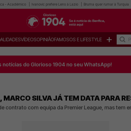
ica - Académico
Ivanovic prefere Lens à Lazio
Bruma quer rumar à Turquia
+
ALIDADES
VÍDEOS
OPINIÃO
FAMOSOS E LIFESTYLE
s notícias do Glorioso 1904 no seu WhatsApp!
, MARCO SILVA JÁ TEM DATA PARA 
l de contrato com equipa da Premier League, mas tem