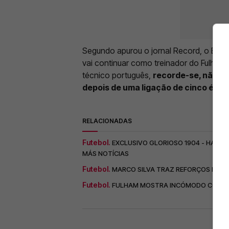
Segundo apurou o jornal Record, o Benfi
vai continuar como treinador do Fulham 
técnico português,
recorde-se, não fec
depois de uma ligação de cinco époc
RELACIONADAS
Futebol.
EXCLUSIVO GLORIOSO 1904 - HARRY
MÁS NOTÍCIAS
Futebol.
MARCO SILVA TRAZ REFORÇOS DO FU
Futebol.
FULHAM MOSTRA INCÓMODO COM A ID