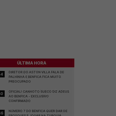
ÚLTIMA HORA
DIRETOR DO ASTON VILLA FALA DE 
54
PALHINHA E BENFICA FICA MUITO 
PREOCUPADO
OFICIAL! CANHOTO SUECO DIZ ADEUS 
50
AO BENFICA - EXCLUSIVO 
CONFIRMADO
NÚMERO 7 DO BENFICA QUER DAR DE 
46
FROSQUES E JOGAR NA TURQUIA