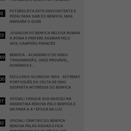
FUTEBOLISTA ESTÁ DESCONTENTE E 
02
PEDIU PARA SAIR DO BENFICA, MAS 
NINGUÉM O QUER
JOGADOR DO BENFICA RECUSA RUMAR 
23
A ROMA E PREFERE ASSINAR PELO 
VICE-CAMPEÃO FRANCÊS
BENFICA - ACADÉMICO DE VISEU: 
49
TRANSMISSÃO, ONZE PROVÁVEL, 
HORÁRIOS E…
EXCLUSIVO GLORIOSO 1904 - EXTREMO 
00
PORTUGUÊS DO CELTA DE VIGO 
DESPERTA INTERESSE DO BENFICA
OFICIAL! CRAQUE QUE NASCEU NA 
27
ARGENTINA RENOVA PELO BENFICA E 
VAI PARA A 4.ª ÉPOCA NA LUZ
OFICIAL! CRIATIVO DO BENFICA 
02
RENOVA PELAS ÁGUIAS E FICA 