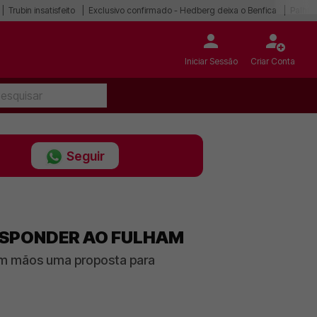
Trubin insatisfeito
Exclusivo confirmado - Hedberg deixa o Benfica
Palhin
Iniciar Sessão
Criar Conta
Seguir
RESPONDER AO FULHAM
 em mãos uma proposta para