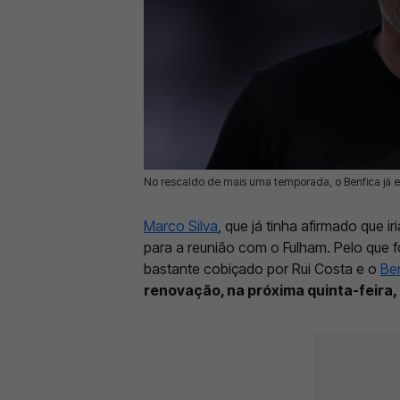
No rescaldo de mais uma temporada, o Benfica já e
26 Mai 2026 | 13:40 |
0
Marco Silva
, que já tinha afirmado que i
para a reunião com o Fulham. Pelo que fo
bastante cobiçado por Rui Costa e o
Be
renovação, na próxima quinta-feira,