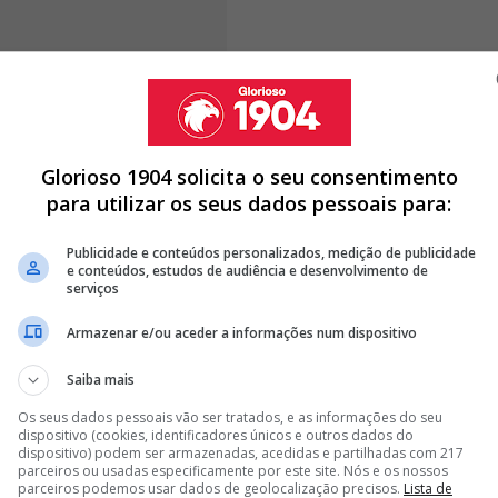
ca fica então na expectativa de saber se Marco Silva
ou procura abraçar um novo desafio na sua carreira. O
hou a porta à possibilidade de deixar Inglaterra,
Glorioso 1904 solicita o seu consentimento
as com o clube londrino
.
para utilizar os seus dados pessoais para:
Publicidade e conteúdos personalizados, medição de publicidade
e conteúdos, estudos de audiência e desenvolvimento de
serviços
 WILSON CONTINUA A SER APONTADO AO BENFICA, MAS HÁ
Armazenar e/ou aceder a informações num dispositivo
LHAM PARA O BENFICA; SAIBA TUDO
Saiba mais
A DE MARCO SILVA PARA O BENFICA: “DISSE QUE…”
Os seus dados pessoais vão ser tratados, e as informações do seu
dispositivo (cookies, identificadores únicos e outros dados do
dispositivo) podem ser armazenadas, acedidas e partilhadas com 217
<
>
parceiros ou usadas especificamente por este site. Nós e os nossos
parceiros podemos usar dados de geolocalização precisos.
Lista de