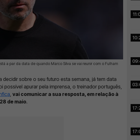
11:
10:
09:
stá a par da data de quando Marco Silva se vai reunir com o Fulham
ria decidir sobre o seu futuro esta semana, já tem data
03:
i possível apurar pela imprensa, o treinador português,
nfica
,
vai comunicar a sua resposta, em relação à
 28 de maio
.
17:
17: