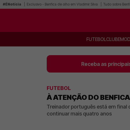
#ÉNotícia
Exclusivo - Benfica de olho em Vladimir Silva
Tudo sobre Benf
FUTEBOL
CLUBE
MOD
Receba as principai
FUTEBOL
À ATENÇÃO DO BENFICA
Treinador português está em fina
continuar mais quatro anos