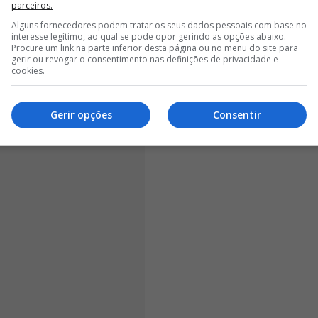
ornal Record
, o treinador português
tem à sua espera
parceiros.
temporadas, onde iria auferir um salário limpo de
Alguns fornecedores podem tratar os seus dados pessoais com base no
interesse legítimo, ao qual se pode opor gerindo as opções abaixo.
ente, Marco Silva recebe cerca de 5,8 milhões de euros
Procure um link na parte inferior desta página ou no menu do site para
milhões de euros.
gerir ou revogar o consentimento nas definições de privacidade e
cookies.
Gerir opções
Consentir