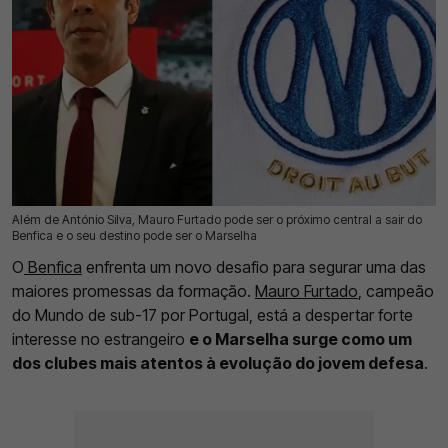
Além de António Silva, Mauro Furtado pode ser o próximo central a sair do
16 Jul 2026 | 17:31 |
0
Benfica e o seu destino pode ser o Marselha
O
Benfica
enfrenta um novo desafio para segurar uma das
maiores promessas da formação.
Mauro Furtado
, campeão
do Mundo de sub-17 por Portugal, está a despertar forte
interesse no estrangeiro
e o Marselha surge como um
dos clubes mais atentos à evolução do jovem defesa
.