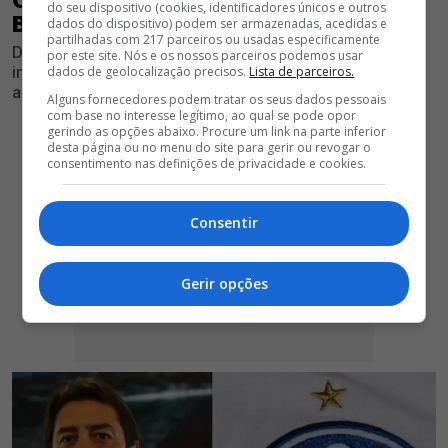
do seu dispositivo (cookies, identificadores únicos e outros
BENFICA (E NÃO É ANTÓNIO SILVA)
dados do dispositivo) podem ser armazenadas, acedidas e
partilhadas com 217 parceiros ou usadas especificamente
Defesa formado no Seixal desperta cada vez mais
por este site. Nós e os nossos parceiros podemos usar
interesse além-fronteiras e a situação contratual deixa
dados de geolocalização precisos.
Lista de parceiros.
as águias em alerta
Alguns fornecedores podem tratar os seus dados pessoais
com base no interesse legítimo, ao qual se pode opor
gerindo as opções abaixo. Procure um link na parte inferior
desta página ou no menu do site para gerir ou revogar o
consentimento nas definições de privacidade e cookies.
Consentir
Gerir opções