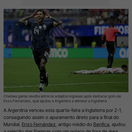
Chelsea gerou revolta entre os adeptos ingleses após destacar golo de
16 Jul 2026 | 16:56 |
0
Enzo Fernández, que ajudou a Argentina a eliminar a Inglaterra
A Argentina venceu esta quarta-feira a Inglaterra por 2-1,
conseguindo assim o apuramento direto para a final do
Mundial.
Enzo Fernández
, antigo médio do
Benfica
, ajudou
a seleção das Pampas com um golaço de fora de área.