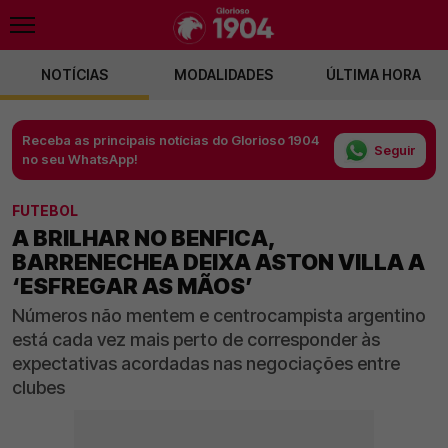
NOTÍCIAS
MODALIDADES
ÚLTIMA HORA
Receba as principais notícias do Glorioso 1904
Seguir
no seu WhatsApp!
FUTEBOL
A BRILHAR NO BENFICA,
BARRENECHEA DEIXA ASTON VILLA A
‘ESFREGAR AS MÃOS’
Números não mentem e centrocampista argentino
está cada vez mais perto de corresponder às
expectativas acordadas nas negociações entre
clubes