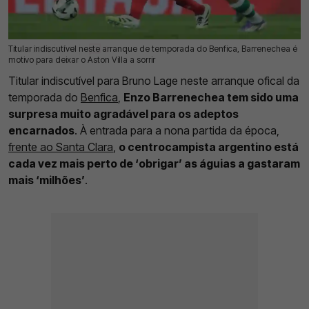
Titular indiscutível neste arranque de temporada do Benfica, Barrenechea é
06 Set 2025 | 08:48 |
0
motivo para deixar o Aston Villa a sorrir
Titular indiscutível para Bruno Lage neste arranque ofical da
temporada do
Benfica
,
Enzo Barrenechea tem sido uma
surpresa muito agradável para os adeptos
encarnados
. À entrada para a nona partida da época,
frente ao Santa Clara
,
o centrocampista argentino está
cada vez mais perto de ‘obrigar’ as águias a gastaram
mais ‘milhões’
.