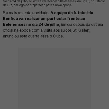
No dia 24 de julho, o Benfica vai receber o Belenenses, da Liga 3, no Estádio
16 Jul 2026 | 13:35 |
0
da Luz, em jogo de preparação para a nova época
É a mais recente novidade:
A equipa de futebol do
Benfica vai realizar um particular frente ao
Belenenses no dia 24 de julho
, um dia depois da estreia
oficial na época com a visita aos suíços St. Gallen,
anunciou esta quarta-feira o Clube.