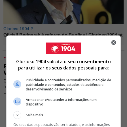
FUTEBOL
Glorioso 1904 solicita o seu consentimento
PARA MARCAR NA AGENDA! BENFICA
para utilizar os seus dados pessoais para:
VAI JOGAR DÉRBI NA PRÉ-ÉPOCA
Publicidade e conteúdos personalizados, medição de
Clube vermelho e branco anunciou através dos seus
publicidade e conteúdos, estudos de audiência e
meios oficiais um jogo amigável com rival no Estádio da
desenvolvimento de serviços
Luz, dia 24 de julho
Armazenar e/ou aceder a informações num
dispositivo
Saiba mais
Os seus dados pessoais vão ser tratados, e as informações