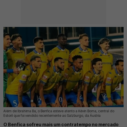
Além de Ibrahima Ba, o Benfica esteve atento a Kévin Boma, central do
16 Jul 2026 | 12:33 |
0
Estoril que foi vendido recentemente ao Salzburgo, da Áustria
O Benfica sofreu mais um contratempo no mercado