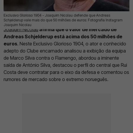
Exclusivo Glorioso 1904 - Joaquim Nicolau defende que Andreas
16 Jul 2026 | 03:00 |
0
Schjelderup vale mais do que 50 milhões de euros: Fotografia Instagram
Joaquim Nicolau
Joaquim Nicolau
afirma que o valor de mercado de
Andreas Schjelderup está acima dos 50 milhões de
euros
. Neste Exclusivo Glorioso 1904, o ator e conhecido
adepto do Clube encarnado analisou a exibição da equipa
de Marco Silva contra o Flamengo, abordou a iminente
saída de António Silva, destacou o perfil do central que Rui
Costa deve contratar para o eixo da defesa e comentou os
rumores de mercado sobre o extremo norueguês.