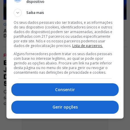
dispositivo
Saiba mais
Os seus dados pessoais vão ser tratados, e as informações
do seu dispositivo (cookies, identificadores únicos e outros
dados do dispositivo) podem ser armazenadas, acedidas e
partilhadas com 217 parceiros ou usadas especificamente
por este site. Nós e os nossos parceiros podemos usar
dados de geolocalização precisos.
Lista de parceiros.
Alguns fornecedores podem tratar os seus dados pessoais
FUTEBOL
com base no interesse legítimo, ao qual se pode opor
EXCLUSIVO GLORIOSO 1904 -
gerindo as opções abaixo. Procure um link na parte inferior
desta página ou no menu do site para gerir ou revogar o
JOAQUIM NICOLAU AVALIA PÉROLA
consentimento nas definições de privacidade e cookies.
DO BENFICA: "VALE MAIS DO QUE
50M"
Consentir
Conhecido ator e adepto encarnado analisou possível
saída de pupilo de Marco Silva, que tem sido muito
cobiçado neste mercado
Gerir opções