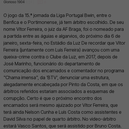
Glorioso 1904
04 Jan 2023 | 16:24 |
0
O jogo da 15.ª jornada da Liga Portugal Bwin, entre o
Benfica e o Portimonense, já tem árbitro escolhido. De seu
nome Vítor Ferreira, o juiz da AF Braga, foi o nomeado para
a partida entre as águias e algarvios, do próximo dia 6 de
janeiro, sexta-feira, no Estádio da Luz De recordar que Vítor
Ferreira (juntamente com Luís Ferreira) avançou com uma
queixa-crime contra o Clube da Luz, em 2017, depois de
José Marinho, funcionário do departamento de
comunicação dos encarnados e comentador no programa
"Chama imensa", da 'BTV', denunciar uma estrutura,
alegadamente encabeçada por Pinto da Costa, em que os
árbitros referidos estariam associados a esquemas de
corrupção. Certo é que o próximo encontro dos
encarnados será mesmo ajuizado por Vítor Ferreira, que
terá ainda Nelson Cunha e Luís Costa como assistentes e
David Silva no papel de quarto árbitro. No video-árbitro
estará Vasco Santos, que será assistido por Bruno Costa.