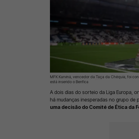
MFK Karviná, vencedor da Taça da Chéquia, foi co
16 Jun 2026 | 10:09 |
0
está inserido o Benfica
A dois dias do sorteio da Liga Europa, on
há mudanças inesperadas no grupo de p
uma decisão do Comité de Ética da