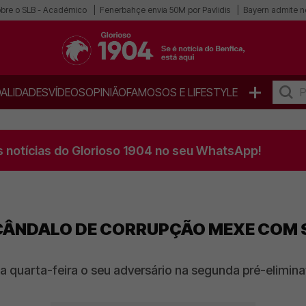
obre o SLB - Académico
Fenerbahçe envia 50M por Pavlidis
Bayern admite n
+
ALIDADES
VÍDEOS
OPINIÃO
FAMOSOS E LIFESTYLE
s notícias do Glorioso 1904 no seu WhatsApp!
SCÂNDALO DE CORRUPÇÃO MEXE COM S
a quarta-feira o seu adversário na segunda pré-elimin