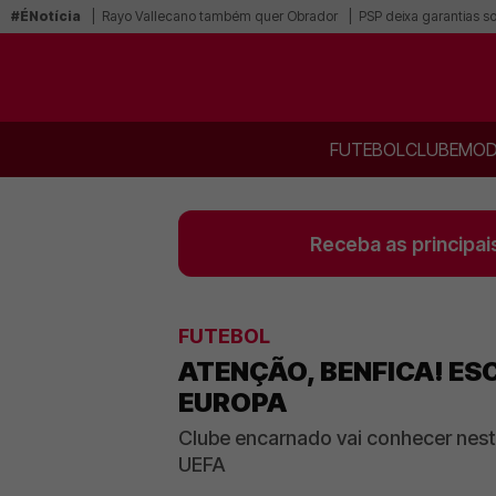
#ÉNotícia
Rayo Vallecano também quer Obrador
PSP deixa garantias s
FUTEBOL
CLUBE
MOD
Receba as principai
FUTEBOL
ATENÇÃO, BENFICA! E
EUROPA
Clube encarnado vai conhecer nest
UEFA