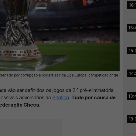
16:
15:
15:
14:
ndenado por corrupção e poderá sair da Liga Europa, competição onde
de vão ser definidos os jogos da 2.ª pré-eliminatória,
13:
ossíveis adversários do
Benfica
.
Tudo por causa de
 Federação Checa
.
13: