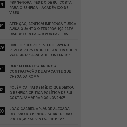
PSP 'IGNORA' PEDIDO DE RUI COSTA 
13
PARA O BENFICA - ACADÉMICO DE 
VISEU
ATENÇÃO, BENFICA! IMPRENSA TURCA 
45
AVISA QUANTO O FENERBAHÇE ESTÁ 
DISPOSTO A PAGAR POR PAVLIDIS
DIRETOR DESPORTIVO DO BAYERN 
09
REVELA PORMENOR AO BENFICA SOBRE 
PALHINHA: "SERÁ MUITO INTENSO"
OFICIAL! BENFICA ANUNCIA 
31
CONTRATAÇÃO DE ATACANTE QUE 
CHEGA DA ROMA
POLÉMICA! PAI DE MÉDIO QUE DEIXOU 
43
O BENFICA CRITICA POLÍTICA DE RUI 
COSTA: "AMARRAR OS JOVENS"
JOÃO GABRIEL APLAUDE ALEGADA 
00
DECISÃO DO BENFICA SOBRE PEDRO 
PROENÇA: "ASSENTA-LHE BEM"