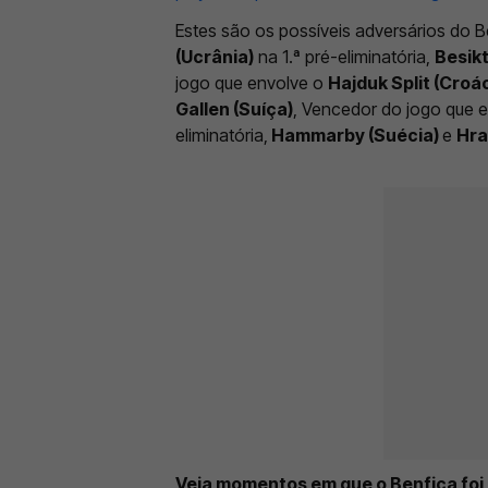
Estes são os possíveis adversários do 
(Ucrânia)
na 1.ª pré-eliminatória,
Besikt
jogo que envolve o
Hajduk Split (Croác
Gallen (Suíça)
, Vencedor do jogo que 
eliminatória,
Hammarby (Suécia)
e
Hra
Veja momentos em que o Benfica foi