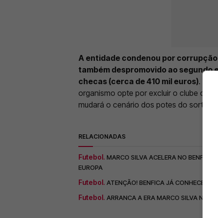
A entidade condenou por corrupção o
também despromovido ao segundo es
checas (cerca de 410 mil euros)
. Ain
organismo opte por excluir o clube che
mudará o cenário dos potes do sorteio.
RELACIONADAS
Futebol.
MARCO SILVA ACELERA NO BENFICA 
EUROPA
Futebol.
ATENÇÃO! BENFICA JÁ CONHECE HO
Futebol.
ARRANCA A ERA MARCO SILVA NO BEN