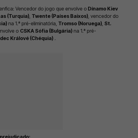
Benfica: Vencedor do jogo que envolve o
Dínamo Kiev
as (Turquia)
,
Twente (Países Baixos)
, vencedor do
ia)
na 1.ª pré-eliminatória,
Tromso (Noruega)
,
St.
envolve o
CSKA Sófia (Bulgária)
na 1.ª pré-
dec Králové (Chéquia)
.
 prejudicado: