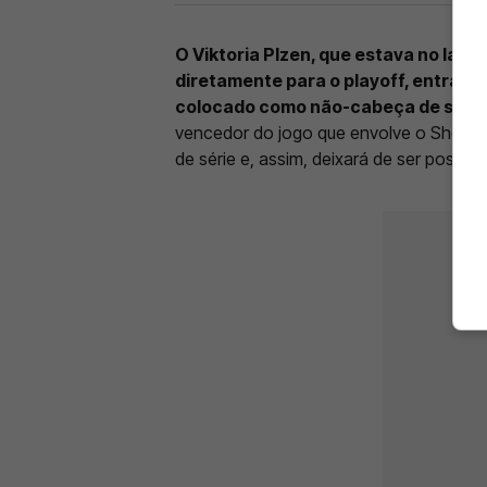
O Viktoria Plzen, que estava no lado
diretamente para o playoff, entrando
colocado como não-cabeça de série
vencedor do jogo que envolve o Sheriff (
de série e, assim, deixará de ser possíve