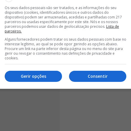
<
>
Os seus dados pessoais vão ser tratados, e as informações do seu
dispositivo (cookies, identificadores únicos e outros dados do
 do Benfica, como cabeça de série, saltará
dispositivo) podem ser armazenadas, acedidas e partilhadas com 217
 nesta 2.ª pré-eliminatória o Hradec Králové,
parceiros ou usadas especificamente por este site. Nós e os nossos
parceiros podemos usar dados de geolocalização precisos.
Lista de
. Com isso, a primeira equipa desse lado, que sairia do
parceiros.
Moldávia) na 1.ª pré-eliminatória, passará a ser cabeça
Alguns fornecedores podem tratar os seus dados pessoais com base no
l adversário das águias.
interesse legítimo, ao qual se pode opor gerindo as opções abaixo.
Procure um link na parte inferior desta página ou no menu do site para
gerir ou revogar o consentimento nas definições de privacidade e
cookies.
Gerir opções
Consentir