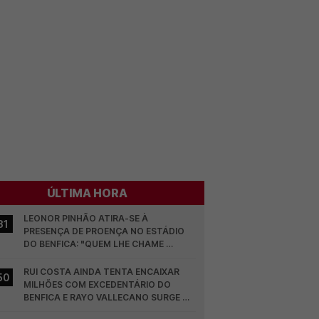
ÚLTIMA HORA
LEONOR PINHÃO ATIRA-SE À 
31
PRESENÇA DE PROENÇA NO ESTÁDIO 
DO BENFICA: "QUEM LHE CHAME 
DESCARAMENTO..."
RUI COSTA AINDA TENTA ENCAIXAR 
50
MILHÕES COM EXCEDENTÁRIO DO 
BENFICA E RAYO VALLECANO SURGE NA 
CORRIDA