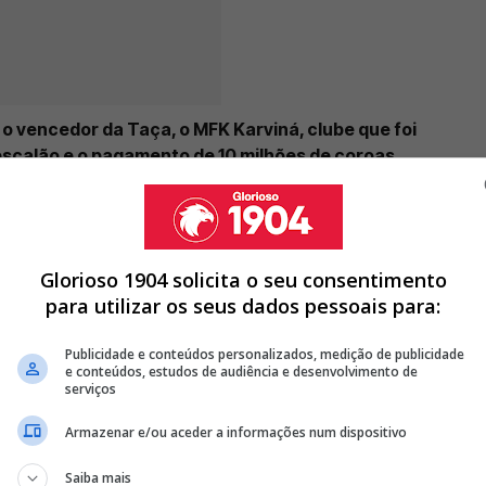
 vencedor da Taça, o MFK Karviná, clube que foi
calão e o pagamento de 10 milhões de coroas
da não há decisão da UEFA, mas tudo leva a crer que o
co das suas provas por conta desta acusação, o que
Glorioso 1904 solicita o seu consentimento
para utilizar os seus dados pessoais para:
E HÁ UMA NOVIDADE QUE PODE MUDAR TUDO ANTES DA LIGA
Publicidade e conteúdos personalizados, medição de publicidade
e conteúdos, estudos de audiência e desenvolvimento de
serviços
RÁRIOS DOS JOGOS CONTRA O ST. GALLEN
Armazenar e/ou aceder a informações num dispositivo
FICA E HÁ MUITO PARA DECIDIR ANTES DA LIGA EUROPA
Saiba mais