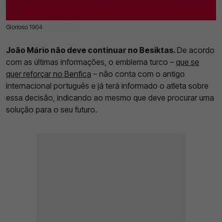
Glorioso 1904
18 Jul 2025 | 09:43 |
0
João Mário não deve continuar no Besiktas.
De acordo
com as últimas informações, o emblema turco –
que se
quer reforçar no Benfica
– não conta com o antigo
internacional português e já terá informado o atleta sobre
essa decisão, indicando ao mesmo que deve procurar uma
solução para o seu futuro.