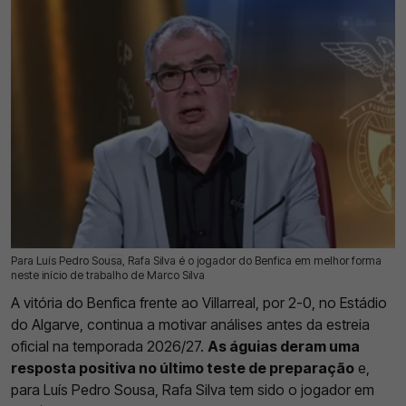
Para Luís Pedro Sousa, Rafa Silva é o jogador do Benfica em melhor forma
18 Jul 2026 | 11:51 |
0
neste início de trabalho de Marco Silva
A vitória do Benfica frente ao Villarreal, por 2-0, no Estádio
do Algarve, continua a motivar análises antes da estreia
oficial na temporada 2026/27.
As águias deram uma
resposta positiva no último teste de preparação
e,
para Luís Pedro Sousa, Rafa Silva tem sido o jogador em