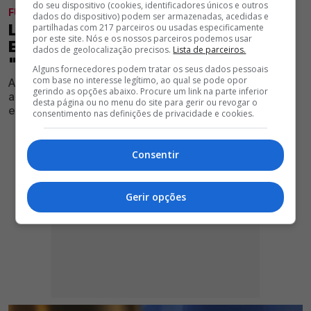
do seu dispositivo (cookies, identificadores únicos e outros
FUTEBOL
dados do dispositivo) podem ser armazenadas, acedidas e
LUÍS PEDRO SOUSA RENDIDO ÀS
partilhadas com 217 parceiros ou usadas especificamente
por este site. Nós e os nossos parceiros podemos usar
EXIBIÇÕES DE TITULAR DO BENFICA:
dados de geolocalização precisos.
Lista de parceiros.
"É O JOGADOR EM MELHOR FORMA"
Alguns fornecedores podem tratar os seus dados pessoais
com base no interesse legítimo, ao qual se pode opor
Após vitória das águias sobre o Villarreal, comentador
gerindo as opções abaixo. Procure um link na parte inferior
apontou um futebolista como a unidade em maior
desta página ou no menu do site para gerir ou revogar o
evidência nesta pré-época
consentimento nas definições de privacidade e cookies.
Consentir
Gerir opções