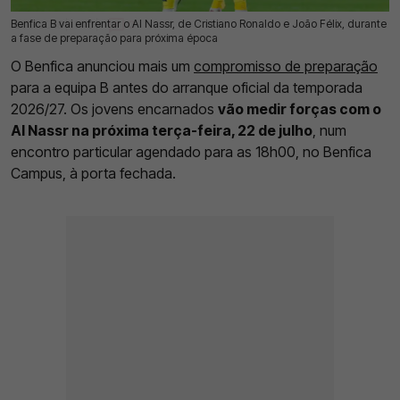
Benfica B vai enfrentar o Al Nassr, de Cristiano Ronaldo e João Félix, durante
18 Jul 2026 | 11:45 |
0
a fase de preparação para próxima época
O Benfica anunciou mais um
compromisso de preparação
para a equipa B antes do arranque oficial da temporada
2026/27. Os jovens encarnados
vão medir forças com o
Al Nassr na próxima terça-feira, 22 de julho
, num
encontro particular agendado para as 18h00, no Benfica
Campus, à porta fechada.