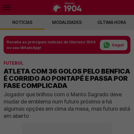
NOTÍCIAS
MODALIDADES
ÚLTIMA HORA
Receba as principais notícias do Glorioso 1904
Seguir
no seu WhatsApp!
FUTEBOL
ATLETA COM 36 GOLOS PELO BENFICA
É CORRIDO AO PONTAPÉ E PASSA POR
FASE COMPLICADA
Jogador que brilhou com o Manto Sagrado deve
mudar de emblema num futuro próximo e há
algumas opções em cima da mesa, mas futuro está
em aberto