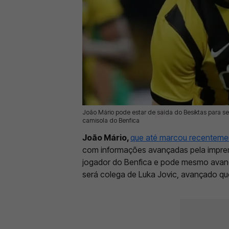
João Mário pode estar de saída do Besiktas para s
12 Set 2025 | 09:47 |
0
camisola do Benfica
João Mário,
que até marcou recenteme
com informações avançadas pela impren
jogador do Benfica e pode mesmo avança
será colega de Luka Jovic, avançado qu