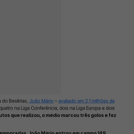
 do Besiktas,
João Mário
–
avaliado em 2,1 milhões de
quatro na Liga Conferência, dois na Liga Europa e dois
utos que realizou, o médio marcou três golos e fez
 temporadas, João Mário entrou em campo 149