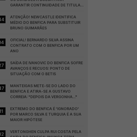
GARANTIR CONTINUIDADE DE TITULAR 
NO BENFICA
ATENÇÃO! NEWCASTLE IDENTIFICA 
44
MÉDIO DO BENFICA PARA SUBSTITUIR 
BRUNO GUIMARÃES
OFICIAL! BERNARDO SILVA ASSINA 
04
CONTRATO COM O BENFICA POR UM 
ANO
SAÍDA DE IVANOVIC DO BENFICA SOFRE 
27
AVANÇOS E RECUOS: PONTO DE 
SITUAÇÃO COM O BETIS
MANTEIGAS METE-SE DO LADO DO 
47
BENFICA E ATIRA-SE A GUSTAVO 
CORREIA: "DEPOIS DA VERGONHA…"
EXTREMO DO BENFICA É 'IGNORADO' 
11
POR MARCO SILVA E TURQUIA É A SUA 
MAIOR HIPÓTESE
VERTONGHEN CULPA RUI COSTA PELA 
32