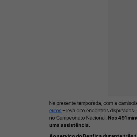
Na presente temporada, com a camisola
euros
– leva oito encontros disputados: 
no Campeonato Nacional.
Nos 491 min
uma assistência.
Ao serviço do Benfica durante três