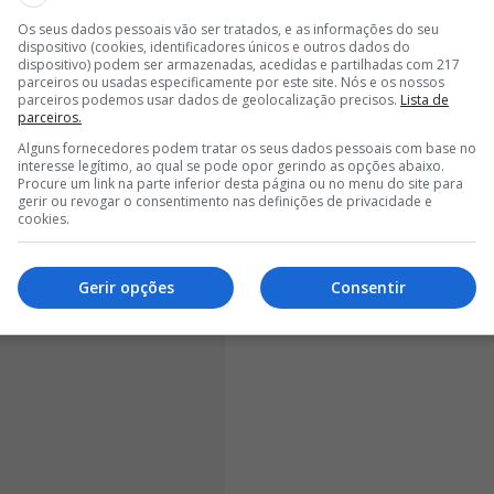
Os seus dados pessoais vão ser tratados, e as informações do seu
a foi algo conturbada.
Num jogo em casa, frente ao
dispositivo (cookies, identificadores únicos e outros dados do
dispositivo) podem ser armazenadas, acedidas e partilhadas com 217
tugal Betclic, o antigo internacional português foi
parceiros ou usadas especificamente por este site. Nós e os nossos
ado nada satisfeito com essa situação, o que acabou
parceiros podemos usar dados de geolocalização precisos.
Lista de
parceiros.
z.
Alguns fornecedores podem tratar os seus dados pessoais com base no
interesse legítimo, ao qual se pode opor gerindo as opções abaixo.
Procure um link na parte inferior desta página ou no menu do site para
gerir ou revogar o consentimento nas definições de privacidade e
cookies.
Gerir opções
Consentir