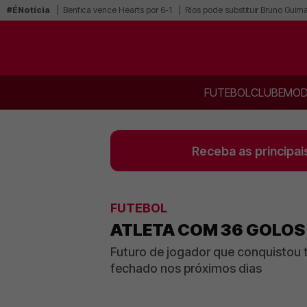
#ÉNotícia
Benfica vence Hearts por 6-1
Ríos pode substituir Bruno Guim
FUTEBOL
CLUBE
MOD
Receba as principai
FUTEBOL
ATLETA COM 36 GOLOS 
Futuro de jogador que conquistou 
fechado nos próximos dias