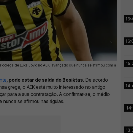
16:
16:
15:
er colega de Luka Jovic no AEK, avançado que nunca se afirmou com a
nte
, pode estar de saída do Besiktas.
De acordo
14:
sa grega, o AEK está muito interessado no antigo
r para a sua contratação. A confirmar-se, o médio
e nunca se afirmou nas águias.
14:
13: