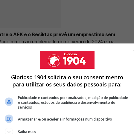
tre o AEK e o Besiktas prevê um empréstimo sem
ário rumou ao emblema turco no verão de 2024 e, na
gras, deu boa conta de si, apontando sete golos e
das.
Glorioso 1904 solicita o seu consentimento
para utilizar os seus dados pessoais para:
FICA LEVA GREGOS À LOUCURA COM GOLO QUE DECIDIU O
Publicidade e conteúdos personalizados, medição de publicidade
e conteúdos, estudos de audiência e desenvolvimento de
 HÁ QUEM GARANTA QUE EX PORTO PODE ESTAR A CAMINHO DA
serviços
Armazenar e/ou aceder a informações num dispositivo
CAMPEÃO PELO BENFICA TEM NOVO DESAFIO NO HORIZONTE
Saiba mais
<
>