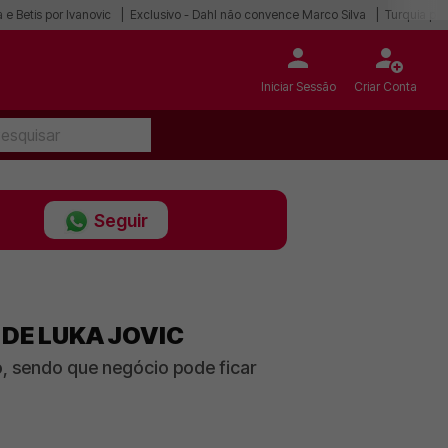
 e Betis por Ivanovic
Exclusivo - Dahl não convence Marco Silva
Turquia po
Iniciar Sessão
Criar Conta
Seguir
 DE LUKA JOVIC
, sendo que negócio pode ficar