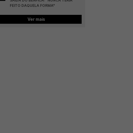
SAÍDA DO BENFICA: "NUNCA TERIA 
FEITO DAQUELA FORMA"
Ver mais