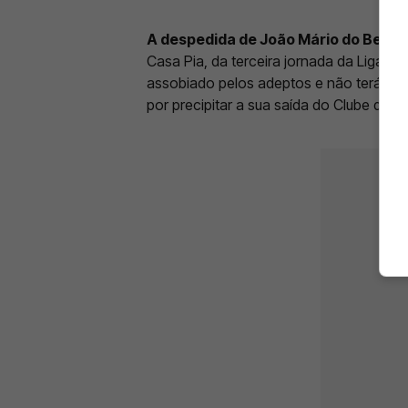
A despedida de João Mário do Benfic
Casa Pia, da terceira jornada da Liga Por
assobiado pelos adeptos e não terá fic
por precipitar a sua saída do Clube da Lu