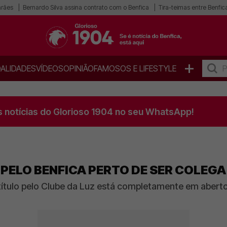
arães
Bernardo Silva assina contrato com o Benfica
Tira-teimas entre Benfica
+
ALIDADES
VÍDEOS
OPINIÃO
FAMOSOS E LIFESTYLE
s notícias do Glorioso 1904 no seu WhatsApp!
PELO BENFICA PERTO DE SER COLEGA
título pelo Clube da Luz está completamente em aberto