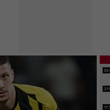
03:
21:
17: