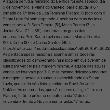
A equipa de futsal feminino do Benfica foi este sábado, dia
5 de novembro, a Viana do Castelo, para disputar a 6.ª
jornada da 1.ª fase da Liga Feminina Placard. O jogo com o
Santa Luzia foi bem disputado e acabou com as águias a
vencer, por 4-3. Sara Ferreira (5’), Maria Pereira (7’) e
Janice Silva (12’ e 39’) apontaram os golos das
encarnadas. Pelo Santa Luzia marcaram Márcia Ferreira
(27’). Dinha (37’) e Carina Santos (40’).
https://twitter.com/modalidadesslb/status/15889610915600
As pentacampeãs nacionais apanharam as terceiras
classificadas do campeonato, num jogo em que tiveram de
suar para vencer pela margem mínima. A equipa das águias
vencia ao intervalo por 3-0, mas mesmo deixando encurtar
a margem, conseguiu roubar a invencibilidade do Santa
Luzia, que ainda não tinha perdido no Pavilhão José
Natário. As encarnadas, que são líderes da Liga Feminina
Placard, terão o próximo embate no dia 12 de de
novembro, frente à Novasemente, pelas 17 horas.