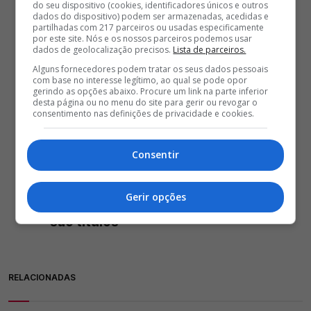
do seu dispositivo (cookies, identificadores únicos e outros
dados do dispositivo) podem ser armazenadas, acedidas e
partilhadas com 217 parceiros ou usadas especificamente
por este site. Nós e os nossos parceiros podemos usar
dados de geolocalização precisos.
Lista de parceiros.
Alguns fornecedores podem tratar os seus dados pessoais
com base no interesse legítimo, ao qual se pode opor
gerindo as opções abaixo. Procure um link na parte inferior
desta página ou no menu do site para gerir ou revogar o
consentimento nas definições de privacidade e cookies.
Consentir
A. Fortes: "Quero conquistar
Gerir opções
aquilo que o Benfica quer, que
são títulos"
RELACIONADAS