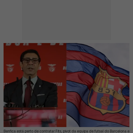
Benfica está perto de contratar Fits, pivot da equipa de futsal do Barcelona e
11 Jul 2026 | 17:11 |
0