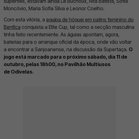
suplentes, estavam ainda Lili Buchoux, Rita Batista, Sofia
Moncóvio, Maria Sofia Silva e Leonor Coelho.
Com esta vitória, a
equipa de hóquei em patins feminino do
Benfica
conquista a Elite Cup, tal como a secção masculina
tinha feito recentemente. As águias apontam, agora,
baterias para o arranque oficial da época, onde vão voltar
a encontrar a Sanjoanense, na discussão da Supertaça.
O
jogo está marcado para o próximo sábado, dia 11 de
outubro, pelas 18h00, no Pavilhão Multiusos
de
Odivelas.