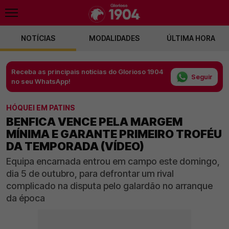
NOTÍCIAS
MODALIDADES
ÚLTIMA HORA
Receba as principais notícias do Glorioso 1904
Seguir
no seu WhatsApp!
HÓQUEI EM PATINS
BENFICA VENCE PELA MARGEM
MÍNIMA E GARANTE PRIMEIRO TROFÉU
DA TEMPORADA (VÍDEO)
Equipa encarnada entrou em campo este domingo,
dia 5 de outubro, para defrontar um rival
complicado na disputa pelo galardão no arranque
da época