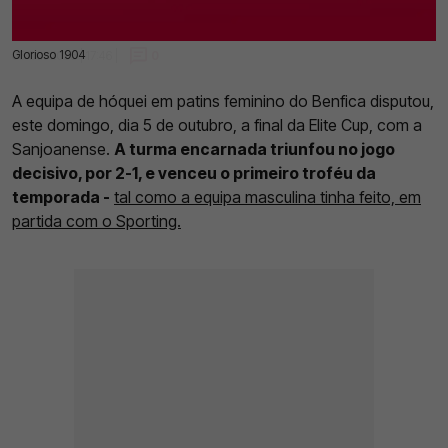
Glorioso 1904
05 Out 2025 | 17:46 |
0
A equipa de hóquei em patins feminino do Benfica disputou,
este domingo, dia 5 de outubro, a final da Elite Cup, com a
Sanjoanense.
A turma encarnada triunfou no jogo
decisivo, por 2-1, e venceu o primeiro troféu da
temporada -
tal como a equipa masculina tinha feito, em
partida com o Sporting.