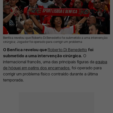
Benfica revelou que Roberto Di Benedetto foi submetido a uma intervenção
02 Jul 2026 | 11:09 |
0
cirúrgica; Jogador foi operado para corrigir um problema
O Benfica revelou que
Roberto Di Benedetto
foi
submetido a uma intervenção cirúrgica.
O
internacional francês, uma das principais figuras da
equipa
de hóquei em patins dos encarnados
, foi operado para
corrigir um problema físico contraído durante a última
temporada.