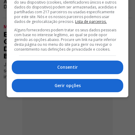
do seu dispositivo (cookies, identificadores únicos e outros
dados do dispositivo) podem ser armazenadas, acedidas e
partilhadas com 217 parceiros ou usadas especificamente
por este site. Nós e os nossos parceiros podemos usar
dados de geolocalização precisos.
Lista de parceiros.
MODALIDADES
Alguns fornecedores podem tratar os seus dados pessoais
EXCLUSIVO GLORIOSO 1904 -
com base no interesse legítimo, ao qual se pode opor
gerindo as opções abaixo. Procure um link na parte inferior
GOLEADOR DO BARCELONA FOI
desta página ou no menu do site para gerir ou revogar o
DISPENSADO E ESTÁ LIVRE, MAS
consentimento nas definições de privacidade e cookies.
BENFICA NÃO O QUER
Jogador foi associado ao Clube encarnado nas redes
Consentir
sociais, porém Edu Castro não pretende avançar pelo
internacional espanhol
Gerir opções