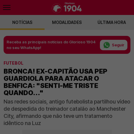
NOTÍCIAS
MODALIDADES
ÚLTIMA HORA
Receba as principais notícias do Glorioso 1904
Seguir
no seu WhatsApp!
FUTEBOL
BRONCA! EX-CAPITÃO USA PEP
GUARDIOLA PARA ATACAR O
BENFICA: "SENTI-ME TRISTE
QUANDO..."
Nas redes sociais, antigo futebolista partilhou vídeo
de despedida do treinador catalão ao Manchester
City, afirmando que não teve um tratamento
idêntico na Luz