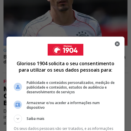
Glorioso 1904 solicita o seu consentimento
para utilizar os seus dados pessoais para:
FUTEBOL
Publicidade e conteúdos personalizados, medição de
publicidade e conteúdos, estudos de audiência e
MARSELHA PODE MESMO
desenvolvimento de serviços
CONTRATAR DEFESA CENTRAL DO
BENFICA (E NÃO É ANTÓNIO SILVA)
Armazenar e/ou aceder a informações num
dispositivo
Defesa formado no Seixal desperta cada vez mais
interesse além-fronteiras e a situação contratual deixa
Saiba mais
as águias em alerta
Os seus dados pessoais vão ser tratados, e as informações