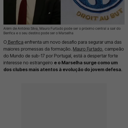
Além de António Silva, Mauro Furtado pode ser o próximo central a sair do
16 Jul 2026 | 17:31 |
0
Benfica e o seu destino pode ser o Marselha
O
Benfica
enfrenta um novo desafio para segurar uma das
maiores promessas da formação.
Mauro Furtado
, campeão
do Mundo de sub-17 por Portugal, está a despertar forte
interesse no estrangeiro
e o Marselha surge como um
dos clubes mais atentos à evolução do jovem defesa
.