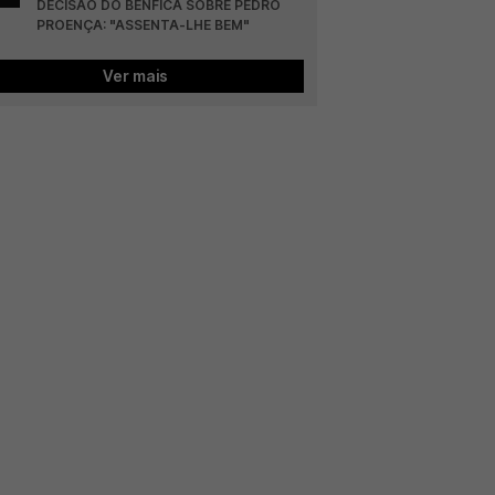
DECISÃO DO BENFICA SOBRE PEDRO 
PROENÇA: "ASSENTA-LHE BEM"
Ver mais