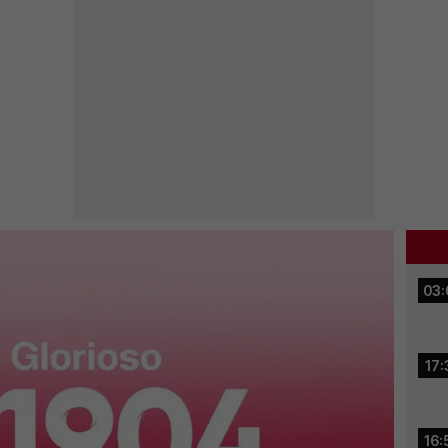
03:
17:
16: