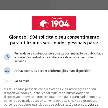
e que deixei a carreira, não podia ser outro lugar sem
rque não andei muito nos espaços em que ando agora.
ão mudou muita coisa", começou por dizer ao microfone
Glorioso 1904 solicita o seu consentimento
para utilizar os seus dados pessoais para:
Publicidade e conteúdos personalizados, medição de publicidade
e conteúdos, estudos de audiência e desenvolvimento de
serviços
RIS REGRESSA AO BENFICA
S VAI REGRESSAR AO BENFICA
Armazenar e/ou aceder a informações num dispositivo
 LENDÁRIA DO BENFICA INICIA CURSO DE TREINADOR
Saiba mais
<
>
Os seus dados pessoais vão ser tratados, e as informações do seu
dispositivo (cookies, identificadores únicos e outros dados do
dispositivo) podem ser armazenadas, acedidas e partilhadas com 217
a bancada, espero que ganhe o jogo. Há muitas
parceiros ou usadas especificamente por este site. Nós e os nossos
parceiros podemos usar dados de geolocalização precisos.
Lista de
uito positivo para o clube, precisamos sempre do