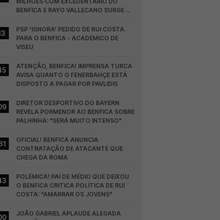
MILHÕES COM EXCEDENTÁRIO DO 
BENFICA E RAYO VALLECANO SURGE NA 
CORRIDA
PSP 'IGNORA' PEDIDO DE RUI COSTA 
13
PARA O BENFICA - ACADÉMICO DE 
VISEU
ATENÇÃO, BENFICA! IMPRENSA TURCA 
45
AVISA QUANTO O FENERBAHÇE ESTÁ 
DISPOSTO A PAGAR POR PAVLIDIS
DIRETOR DESPORTIVO DO BAYERN 
09
REVELA PORMENOR AO BENFICA SOBRE 
PALHINHA: "SERÁ MUITO INTENSO"
OFICIAL! BENFICA ANUNCIA 
31
CONTRATAÇÃO DE ATACANTE QUE 
CHEGA DA ROMA
POLÉMICA! PAI DE MÉDIO QUE DEIXOU 
43
O BENFICA CRITICA POLÍTICA DE RUI 
COSTA: "AMARRAR OS JOVENS"
JOÃO GABRIEL APLAUDE ALEGADA 
00