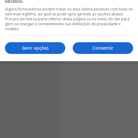
parceiros.
rgia positiva para a equipa ganhar", apontou, antes do
Alguns fornecedores podem tratar os seus dados pessoais com base no
lhar com o golo da vitória frente ao Chaves.
interesse legítimo, ao qual se pode opor gerindo as opções abaixo.
Procure um link na parte inferior desta página ou no menu do site para
gerir ou revogar o consentimento nas definições de privacidade e
cookies.
Gerir opções
Consentir