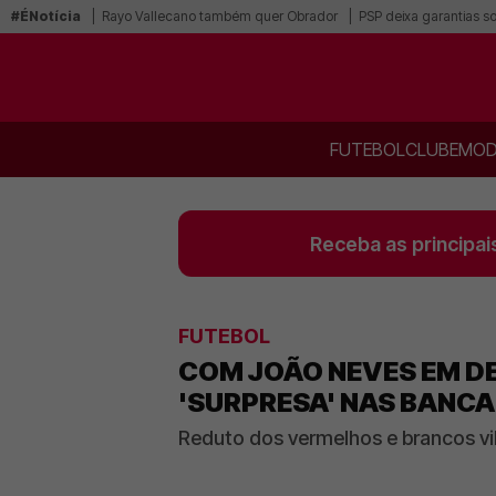
#ÉNotícia
Rayo Vallecano também quer Obrador
PSP deixa garantias s
FUTEBOL
CLUBE
MOD
Receba as principai
FUTEBOL
COM JOÃO NEVES EM DE
'SURPRESA' NAS BANC
Reduto dos vermelhos e brancos v