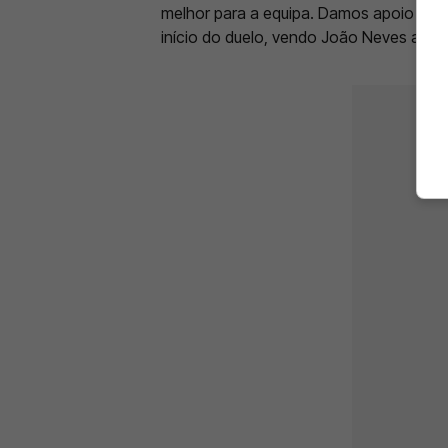
melhor para a equipa. Damos apoio e ene
início do duelo, vendo João Neves a bri