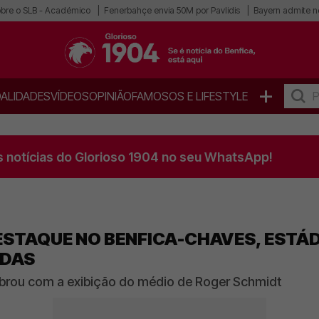
obre o SLB - Académico
Fenerbahçe envia 50M por Pavlidis
Bayern admite n
+
ALIDADES
VÍDEOS
OPINIÃO
FAMOSOS E LIFESTYLE
s notícias do Glorioso 1904 no seu WhatsApp!
STAQUE NO BENFICA-CHAVES, ESTÁD
ADAS
ibrou com a exibição do médio de Roger Schmidt