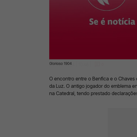
Glorioso 1904
30 Mar 2024 | 10:48 |
0
O encontro entre o Benfica e o Chaves
da Luz. O antigo jogador do emblema e
na Catedral, tendo prestado declaraçõe