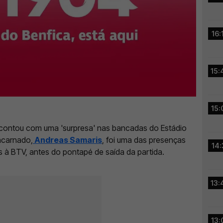
16:
15:
15:
 contou com uma 'surpresa' nas bancadas do Estádio
ncarnado,
Andreas Samaris
, foi uma das presenças
14:
s à BTV, antes do pontapé de saída da partida.
13:
13: