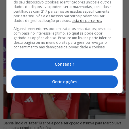
do seu dispositivo (cookies, identificadores únicos e outros
dados do dispositivo) podem ser armazenadas, acedidas e
partilhadas com 217 parceiros ou usadas especificamente
por este site. Nós e os nossos parceiros podemos usar
dados de geolocalização precisos.
Lista de parceiros.
Alguns fornecedores podem tratar os seus dados pessoais
com base no interesse legítimo, ao qual se pode opor
gerindo as opções abaixo. Procure um link na parte inferior
desta página ou no menu do site para gerir ou revogar o
consentimento nas definições de privacidade e cookies.
Consentir
Gerir opções
Gabriel Índio vai fazer 18 anos e pode ser opção definitiva para Marco Silva
25 Jul 2026 | 17:47 |
0
na equipa principal do Benfica