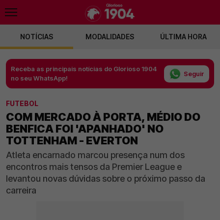
NOTÍCIAS
MODALIDADES
ÚLTIMA HORA
Receba as principais notícias do Glorioso 1904
Seguir
no seu WhatsApp!
FUTEBOL
COM MERCADO À PORTA, MÉDIO DO
BENFICA FOI 'APANHADO' NO
TOTTENHAM - EVERTON
Atleta encarnado marcou presença num dos
encontros mais tensos da Premier League e
levantou novas dúvidas sobre o próximo passo da
carreira