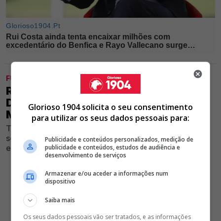
FUTEBOL
REFORÇO DO BENFICA DESTACA-SE
DOS RESTANTES E IMPRESSIONA
Glorioso 1904 solicita o seu consentimento
MARCO SILVA
para utilizar os seus dados pessoais para:
Treinador das águias passa a contar com mais uma
solução no plantel principal, numa altura em que a
Publicidade e conteúdos personalizados, medição de
estrutura continua atenta ao mercado
publicidade e conteúdos, estudos de audiência e
desenvolvimento de serviços
Armazenar e/ou aceder a informações num
dispositivo
Saiba mais
Os seus dados pessoais vão ser tratados, e as informações