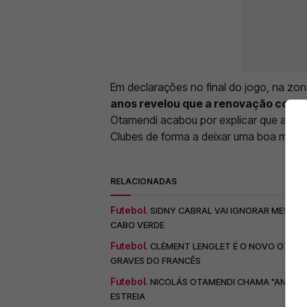
Em declarações no final do jogo, na zon
anos revelou que a renovação com 
Otamendi acabou por explicar que a de
Clubes de forma a deixar uma boa marc
RELACIONADAS
Futebol.
SIDNY CABRAL VAI IGNORAR MESSI E
CABO VERDE
Futebol.
CLÉMENT LENGLET É O NOVO OTAME
GRAVES DO FRANCÊS
Futebol.
NICOLÁS OTAMENDI CHAMA "ANIMAL"
ESTREIA