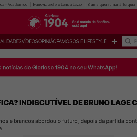
ica - Académico
Ivanovic prefere Lens à Lazio
Bruma quer rumar à Turquia
+
ALIDADES
VÍDEOS
OPINIÃO
FAMOSOS E LIFESTYLE
s notícias do Glorioso 1904 no seu WhatsApp!
ICA? INDISCUTÍVEL DE BRUNO LAGE
hos e brancos abordou o futuro, depois da partida con
a