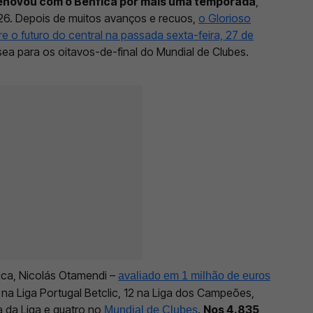
enovou com o Benfica por mais uma temporada
,
026. Depois de muitos avanços e recuos,
o Glorioso
e o futuro do central na passada sexta-feira, 27 de
ea para os oitavos-de-final do Mundial de Clubes.
ca, Nicolás Otamendi –
avaliado em 1 milhão de euros
na Liga Portugal Betclic, 12 na Liga dos Campeões,
a da Liga e quatro no
.
Nos 4.835
Mundial de Clubes