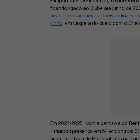
É importante recordar que,
Otamendi r
ficando ligado ao Clube até junho de 2
acabou por anunciar a decisão final sobr
junho
, em véspera do duelo com o Chels
Em 2024/2025, com a camisola do Benfi
– marcou presença em 54 encontros: 31 
quatro na Taça de Portugal, três na Taç