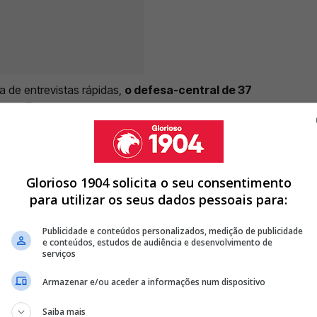
a de entrevistas rápidas,
o defesa-central de 37
o Benfica era só mesmo uma questão de tempo
.
mora deveu-se ao facto de estar focado no Mundial de
a da equipa nos Estados Unidos.
Glorioso 1904 solicita o seu consentimento
para utilizar os seus dados pessoais para:
 JÁ REVELOU A QUEM VAI PEDIR CAMISOLA NO ARGENTINA -
Publicidade e conteúdos personalizados, medição de publicidade
e conteúdos, estudos de audiência e desenvolvimento de
serviços
NDI DO BENFICA? IMPRENSA ESPANHOLA LEMBRA ERROS
Armazenar e/ou aceder a informações num dispositivo
 A JOGADOR QUE ESTÁ NO MUNDIAL; EX BENFICA PREPARA
Saiba mais