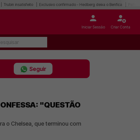
Trubin insatisfeito
Exclusivo confirmado - Hedberg deixa o Benfica
Palhin
Iniciar Sessão
Criar Conta
Seguir
 CONFESSA: "QUESTÃO
tra o Chelsea, que terminou com