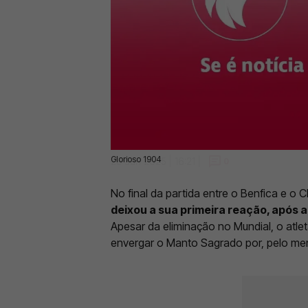
Glorioso 1904
29 Jun 2025 | 16:21 |
0
No final da partida entre o Benfica e o 
deixou a sua primeira reação, após 
Apesar da eliminação no Mundial, o atle
envergar o Manto Sagrado por, pelo me