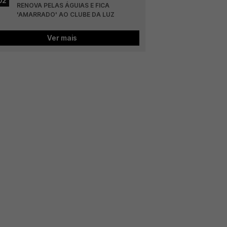
02
RENOVA PELAS ÁGUIAS E FICA 
'AMARRADO' AO CLUBE DA LUZ
Ver mais