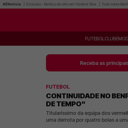
#ÉNotícia
Exclusivo - Benfica de olho em Vladimir Silva
Tudo sobre Benf
FUTEBOL
CLUBE
MOD
Receba as principai
FUTEBOL
CONTINUIDADE NO BENF
DE TEMPO"
Titularíssimo da equipa dos vermel
uma derrota por quatro bolas a um