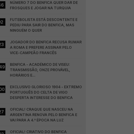
NÚMERO 7 DO BENFICA QUER DAR DE 
46
FROSQUES E JOGAR NA TURQUIA
FUTEBOLISTA ESTÁ DESCONTENTE E 
02
PEDIU PARA SAIR DO BENFICA, MAS 
NINGUÉM O QUER
JOGADOR DO BENFICA RECUSA RUMAR 
23
A ROMA E PREFERE ASSINAR PELO 
VICE-CAMPEÃO FRANCÊS
BENFICA - ACADÉMICO DE VISEU: 
49
TRANSMISSÃO, ONZE PROVÁVEL, 
HORÁRIOS E…
EXCLUSIVO GLORIOSO 1904 - EXTREMO 
00
PORTUGUÊS DO CELTA DE VIGO 
DESPERTA INTERESSE DO BENFICA
OFICIAL! CRAQUE QUE NASCEU NA 
27
ARGENTINA RENOVA PELO BENFICA E 
VAI PARA A 4.ª ÉPOCA NA LUZ
OFICIAL! CRIATIVO DO BENFICA 