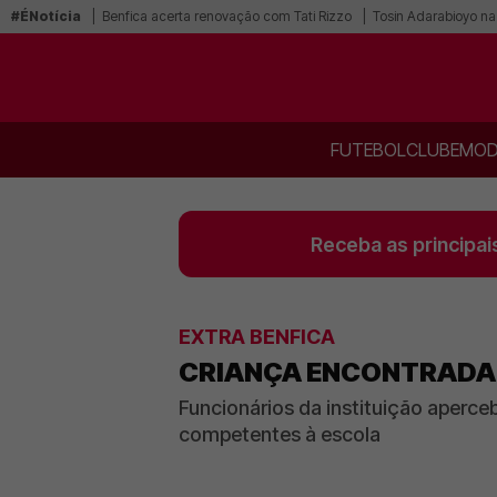
#ÉNotícia
Benfica acerta renovação com Tati Rizzo
Tosin Adarabioyo na
FUTEBOL
CLUBE
MOD
Receba as principai
EXTRA BENFICA
CRIANÇA ENCONTRADA 
Funcionários da instituição aperc
competentes à escola