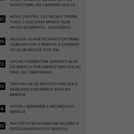
PONTO FINAL NA CARREIRA AOS 29 
ANOS
NOVO CAPITÃO, LUZ VAZIA E TRUBIN: 
33
TUDO O QUE DISSE MARCO SILVA 
ANTES DE BENFICA - ACADÉMICO 
VISEU
NEGÓCIO QUASE FECHADO! EXTREMO 
26
COBIÇADO PELO BENFICA A CAMINHO 
DO CLUB BRUGGE POR 12M
OFICIAL! FIORENTINA GARANTE ALVO 
22
DO BENFICA POR EMPRÉSTIMO ATÉ AO 
FINAL DA TEMPORADA
CENTRAL DE 28 ANOS DO CHELSEA É 
20
DESEJADO POR MARCO SILVA NO 
BENFICA
OFICIAL! BEDNAREK É REFORÇO DO 
14
BENFICA
RUI COSTA VAI AUMENTAR SALÁRIO A 
33
DESEQUILIBRADOR DO BENFICA