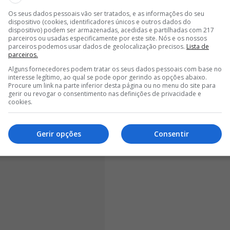
árias salas de aula, questionando aos vários
Os seus dados pessoais vão ser tratados, e as informações do seu
seria familiar da menor
”, informou a mesma fonte
dispositivo (cookies, identificadores únicos e outros dados do
não conseguiram encontrar a família da jovem: “
Estas
dispositivo) podem ser armazenadas, acedidas e partilhadas com 217
parceiros ou usadas especificamente por este site. Nós e os nossos
parceiros podemos usar dados de geolocalização precisos.
Lista de
parceiros.
Alguns fornecedores podem tratar os seus dados pessoais com base no
interesse legítimo, ao qual se pode opor gerindo as opções abaixo.
Procure um link na parte inferior desta página ou no menu do site para
gerir ou revogar o consentimento nas definições de privacidade e
cookies.
Gerir opções
Consentir