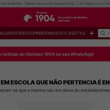
 mira do Benfica
Benfica renova com Santiago Alves
Jan Virgili ruma ao Cl
+
ALIDADES
VÍDEOS
OPINIÃO
FAMOSOS E LIFESTYLE
s notícias do Glorioso 1904 no seu WhatsApp!
EM ESCOLA QUE NÃO PERTENCIA É EN
eberam-se que a menina não era aluna do estabelecimen