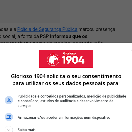
adas e a
Polícia de Segurança Pública
marcou presença
 social, a fonte da PSP
informou que os
ram perceber o nome da menina, contudo, não
vez que a criança mal conseguia se expressar
.
Glorioso 1904 solicita o seu consentimento
para utilizar os seus dados pessoais para:
BRE OS RANKINGS DAS ESCOLAS
TRABALHADORES NÃO DOCENTES REALIZA-SE ESTA SEXTA E NO
Publicidade e conteúdos personalizados, medição de publicidade
e conteúdos, estudos de audiência e desenvolvimento de
serviços
I PRESO
Armazenar e/ou aceder a informações num dispositivo
<
>
Saiba mais