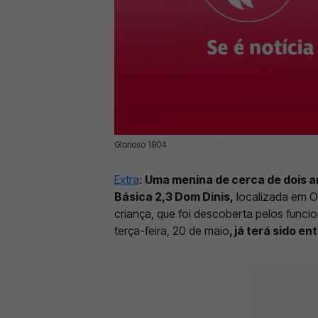
Glorioso 1904
21 Mai 2025 | 13:03 |
0
Extra
:
Uma menina de cerca de dois an
Básica 2,3 Dom Dinis,
localizada em Od
criança, que foi descoberta pelos funcio
terça-feira, 20 de maio
, já terá sido e