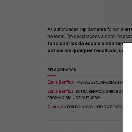
As autoridades rapidamente foram alert
no local. Em declarações à comunicação
funcionários da escola ainda tenta
obtiveram qualquer resultado, uma 
RELACIONADAS
Extra Benfica.
FNE FAZ ESCLARECIMENTO SO
Extra Benfica.
EXTRA BENFICA: GREVE DOS 
PRÓXIMO DIA 4 DE OUTUBRO
Clube.
AUTOR DO NOVO HINO DO BENFICA FO