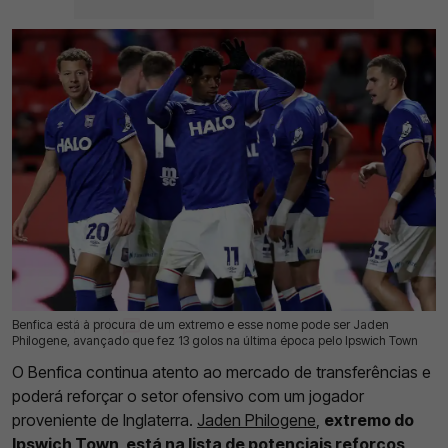
Benfica está à procura de um extremo e esse nome pode ser Jaden
17 Jul 2026 | 10:20 |
0
Philogene, avançado que fez 13 golos na última época pelo Ipswich Town
O Benfica continua atento ao mercado de transferências e
poderá reforçar o setor ofensivo com um jogador
proveniente de Inglaterra.
Jaden Philogene
,
extremo do
Ipswich Town, está na lista de potenciais reforços