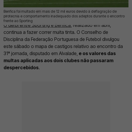
Benfica foi multado em mais de 12 mil euros devido à deflagração de
17 Mai 2026 | 11:48 |
0
pirotecnia e comportamento inadequado dos adeptos durante o encontro
frente ao Sporting
O dérbi entre Sporting e Benfica
, realizado em abril,
continua a fazer correr muita tinta. O Conselho de
Disciplina da Federação Portuguesa de Futebol divulgou
este sábado o mapa de castigos relativo ao encontro da
31ª jornada, disputado em Alvalade,
e os valores das
multas aplicadas aos dois clubes não passaram
despercebidos
.