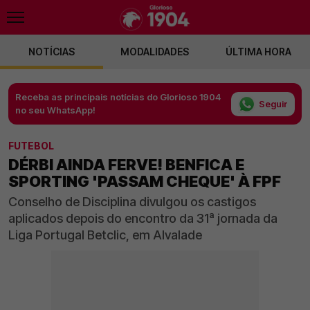
NOTÍCIAS
MODALIDADES
ÚLTIMA HORA
Receba as principais notícias do Glorioso 1904
Seguir
no seu WhatsApp!
FUTEBOL
DÉRBI AINDA FERVE! BENFICA E
SPORTING 'PASSAM CHEQUE' À FPF
Conselho de Disciplina divulgou os castigos
aplicados depois do encontro da 31ª jornada da
Liga Portugal Betclic, em Alvalade