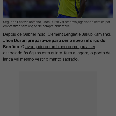
Segundo Fabrizio Romano, Jhon Durán vai ser novo jogador do Benfica por
17 Jul 2026 | 17:03 |
0
empréstimo sem opção de compra obrigatória
Depois de Gabriel Índio, Clément Lenglet e Jakub Kamisnki,
Jhon Durán prepara-se para ser o novo reforço do
Benfica
. O
avançado colombiano começou a ser
associado às águias
esta quinta-feira e, agora, o ponta de
lança vai mesmo vestir o manto sagrado.