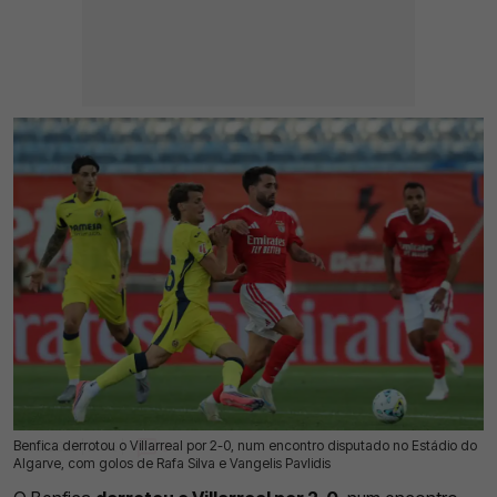
Benfica derrotou o Villarreal por 2-0, num encontro disputado no Estádio do
17 Jul 2026 | 21:46 |
0
Algarve, com golos de Rafa Silva e Vangelis Pavlidis