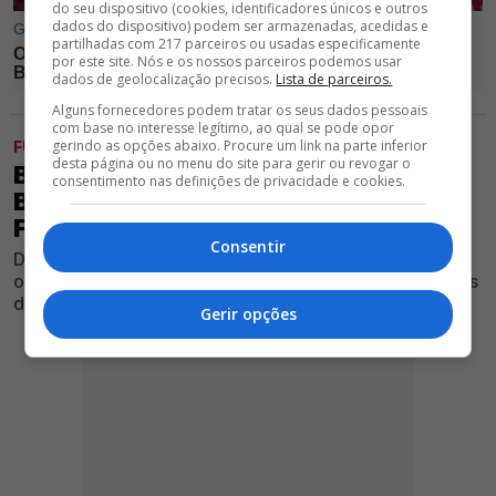
do seu dispositivo (cookies, identificadores únicos e outros
dados do dispositivo) podem ser armazenadas, acedidas e
partilhadas com 217 parceiros ou usadas especificamente
por este site. Nós e os nossos parceiros podemos usar
dados de geolocalização precisos.
Lista de parceiros.
Alguns fornecedores podem tratar os seus dados pessoais
com base no interesse legítimo, ao qual se pode opor
gerindo as opções abaixo. Procure um link na parte inferior
FUTEBOL
desta página ou no menu do site para gerir ou revogar o
BENFICA AFUNDA VILLARREAL E DÁ
consentimento nas definições de privacidade e cookies.
BOAS INDICAÇÕES ANTES DO DUELO
FRENTE AO ST. GALLEN
Consentir
Depois do desaire frente ao Flamengo, equipa
orientada por Marco Silva deixou boas indicações antes
da estreia oficial da temporada
Gerir opções