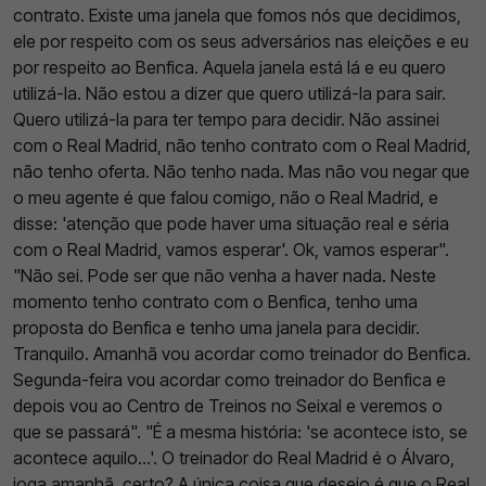
contrato. Existe uma janela que fomos nós que decidimos,
ele por respeito com os seus adversários nas eleições e eu
por respeito ao Benfica. Aquela janela está lá e eu quero
utilizá-la. Não estou a dizer que quero utilizá-la para sair.
Quero utilizá-la para ter tempo para decidir. Não assinei
com o Real Madrid, não tenho contrato com o Real Madrid,
não tenho oferta. Não tenho nada. Mas não vou negar que
o meu agente é que falou comigo, não o Real Madrid, e
disse: 'atenção que pode haver uma situação real e séria
com o Real Madrid, vamos esperar'. Ok, vamos esperar".
"Não sei. Pode ser que não venha a haver nada. Neste
momento tenho contrato com o Benfica, tenho uma
proposta do Benfica e tenho uma janela para decidir.
Tranquilo. Amanhã vou acordar como treinador do Benfica.
Segunda-feira vou acordar como treinador do Benfica e
depois vou ao Centro de Treinos no Seixal e veremos o
que se passará". "É a mesma história: 'se acontece isto, se
acontece aquilo...'. O treinador do Real Madrid é o Álvaro,
joga amanhã, certo? A única coisa que desejo é que o Real