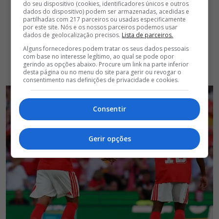
do seu dispositivo (cookies, identificadores únicos e outros
dados do dispositivo) podem ser armazenadas, acedidas e
partilhadas com 217 parceiros ou usadas especificamente
por este site. Nós e os nossos parceiros podemos usar
dados de geolocalização precisos.
Lista de parceiros.
Alguns fornecedores podem tratar os seus dados pessoais
com base no interesse legítimo, ao qual se pode opor
gerindo as opções abaixo. Procure um link na parte inferior
desta página ou no menu do site para gerir ou revogar o
consentimento nas definições de privacidade e cookies.
Consentir
Gerir opções