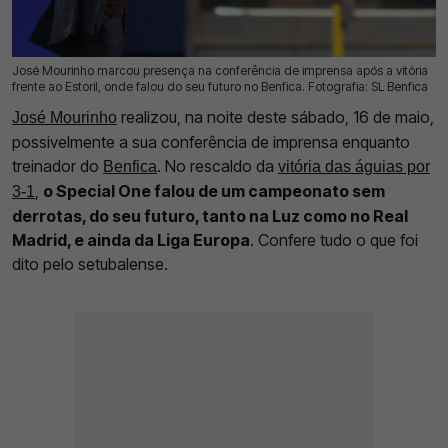
José Mourinho marcou presença na conferência de imprensa após a vitória
17 Mai 2026 | 08:25 |
0
frente ao Estoril, onde falou do seu futuro no Benfica. Fotografia: SL Benfica
realizou, na noite deste sábado, 16 de maio,
José Mourinho
possivelmente a sua conferência de imprensa enquanto
treinador do
. No rescaldo da
Benfica
vitória das águias por
,
o Special One falou de um campeonato sem
3-1
derrotas, do seu futuro, tanto na Luz como no Real
Madrid, e ainda da Liga Europa
. Confere tudo o que foi
dito pelo setubalense.