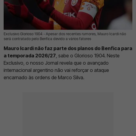
Exclusivo Glorioso 1904 - Apesar dos recentes rumores, Mauro Icardi não
17 Jul 2026 | 03:00 |
0
será contratado pelo Benfica devido a vários fatores
Mauro Icardi não faz parte dos planos do Benfica para
a temporada 2026/27
, sabe o Glorioso 1904. Neste
Exclusivo, o nosso Jornal revela que o avançado
internacional argentino não vai reforçar o ataque
encarnado às ordens de Marco Silva.