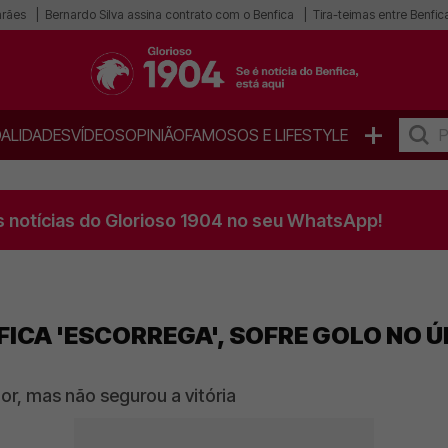
arães
Bernardo Silva assina contrato com o Benfica
Tira-teimas entre Benfica
+
ALIDADES
VÍDEOS
OPINIÃO
FAMOSOS E LIFESTYLE
s notícias do Glorioso 1904 no seu WhatsApp!
FICA 'ESCORREGA', SOFRE GOLO NO Ú
r, mas não segurou a vitória