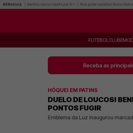
#ÉNotícia
Benfica vence Hearts por 6-1
Ríos pode substituir Bruno Guim
FUTEBOL
CLUBE
MOD
Receba as principai
HÓQUEI EM PATINS
DUELO DE LOUCOS! BEN
PONTOS FUGIR
Emblema da Luz inaugurou marcado