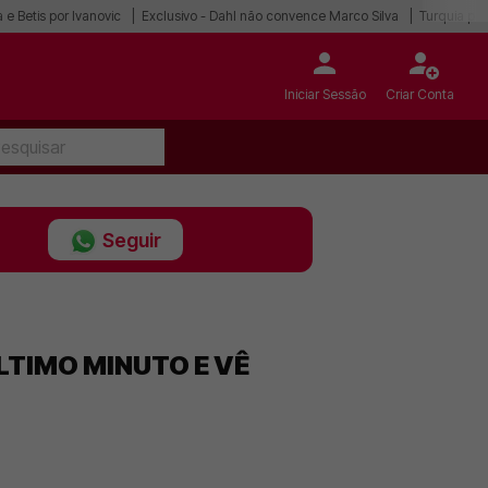
 e Betis por Ivanovic
Exclusivo - Dahl não convence Marco Silva
Turquia po
Iniciar Sessão
Criar Conta
Seguir
LTIMO MINUTO E VÊ