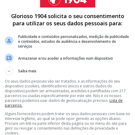
Glorioso 1904 solicita o seu consentimento
para utilizar os seus dados pessoais para:
ozzo, Beatriz Figueiredo e Raquel Santos integraram as
co de suplentes, encontravam-se Alice Vicente, Cata
Publicidade e conteúdos personalizados, medição de publicidade
Maria Sofia Silva.
e conteúdos, estudos de audiência e desenvolvimento de
serviços
Armazenar e/ou aceder a informações num dispositivo
Saiba mais
A DE MÉDIO DO BENFICA PARA GUIMARÃES
DE MARCO SILVA E PRETENDE LEVAR ALVO DO BENFICA PARA
Os seus dados pessoais vão ser tratados, e as informações do seu
dispositivo (cookies, identificadores únicos e outros dados do
dispositivo) podem ser armazenadas, acedidas e partilhadas com 217
parceiros ou usadas especificamente por este site. Nós e os nossos
DO BENFICA E OBRIGA MARCO SILVA A PROCURAR OUTRA
parceiros podemos usar dados de geolocalização precisos.
Lista de
parceiros.
Alguns fornecedores podem tratar os seus dados pessoais com base no
<
>
interesse legítimo, ao qual se pode opor gerindo as opções abaixo.
Procure um link na parte inferior desta página ou no menu do site para
gerir ou revogar o consentimento nas definições de privacidade e
para as águias, que inauguram o marcador através de
cookies.