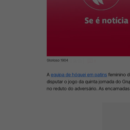
Glorioso 1904
24 Fev 2024 | 18:19 |
0
A
equipa de hóquei em patins
feminino 
disputar o jogo da quinta jornada do 
no reduto do adversário. As encarnada