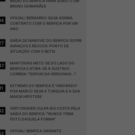
MÉDIO DO BENFICA PARA SUBSTITUIR 
BRUNO GUIMARÃES
OFICIAL! BERNARDO SILVA ASSINA 
04
CONTRATO COM O BENFICA POR UM 
ANO
SAÍDA DE IVANOVIC DO BENFICA SOFRE 
27
AVANÇOS E RECUOS: PONTO DE 
SITUAÇÃO COM O BETIS
MANTEIGAS METE-SE DO LADO DO 
47
BENFICA E ATIRA-SE A GUSTAVO 
CORREIA: "DEPOIS DA VERGONHA…"
EXTREMO DO BENFICA É 'IGNORADO' 
11
POR MARCO SILVA E TURQUIA É A SUA 
MAIOR HIPÓTESE
VERTONGHEN CULPA RUI COSTA PELA 
32
SAÍDA DO BENFICA: "NUNCA TERIA 
FEITO DAQUELA FORMA"
OFICIAL! BENFICA GARANTE 
52