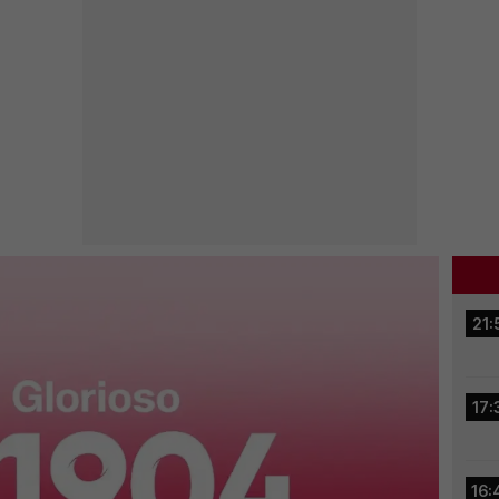
21:
17:
16: