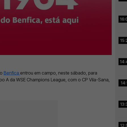
16:
15:
14:
do
Benfica
entrou em campo, neste sábado, para
Grupo A da WSE Champions League, com o CP Vila-Sana,
14:
s
13:
12: