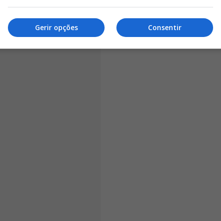
, o adversário europeu empatou tudo por intermédio de
Gerir opções
Consentir